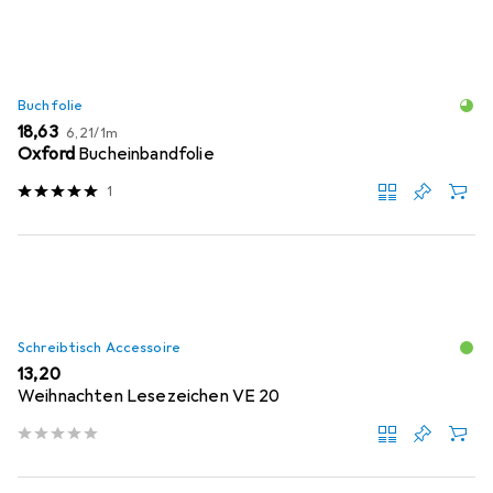
Buchfolie
EUR
EUR
18,63
6,21
/
1m
Oxford
Bucheinbandfolie
1
Schreibtisch Accessoire
EUR
13,20
Weihnachten Lesezeichen VE 20