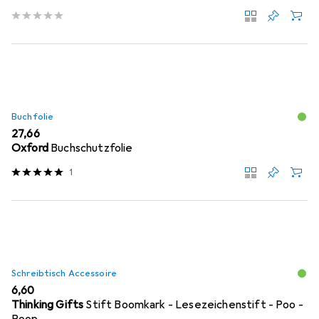
Buchfolie
EUR
27,66
Oxford
Buchschutzfolie
1
Schreibtisch Accessoire
EUR
6,60
Thinking Gifts
Stift Boomkark - Lesezeichenstift - Poo -