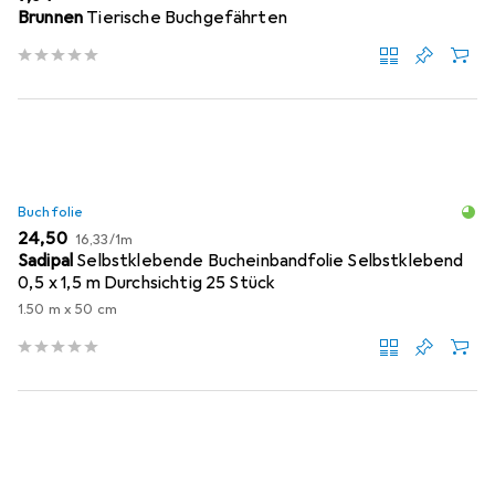
Brunnen
Tierische Buchgefährten
Buchfolie
EUR
EUR
24,50
16,33
/
1m
Sadipal
Selbstklebende Bucheinbandfolie Selbstklebend
0,5 x 1,5 m Durchsichtig 25 Stück
1.50 m x 50 cm