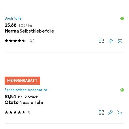
Buchfolie
EUR
EUR
25,68
1,02
/
1m
Herma
Selbstklebefolie
102
MENGENRABATT
Schreibtisch Accessoire
EUR
10,84
bei 2 Stück
Ototo
Nessie Tale
8