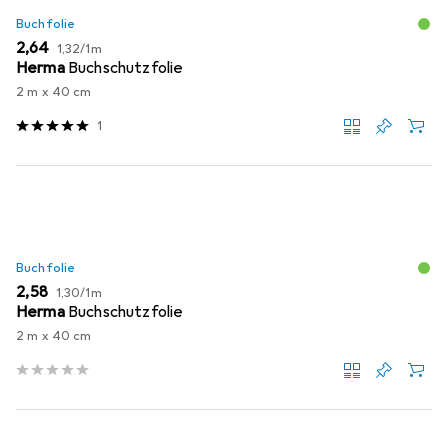
Buchfolie
EUR
EUR
2,64
1,32
/
1m
Herma
Buchschutzfolie
2 m x 40 cm
1
Buchfolie
EUR
EUR
2,58
1,30
/
1m
Herma
Buchschutzfolie
2 m x 40 cm