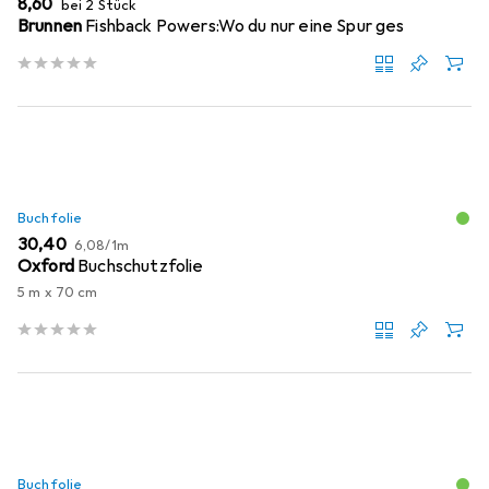
EUR
8,60
bei 2 Stück
Brunnen
Fishback Powers:Wo du nur eine Spur ges
Buchfolie
EUR
EUR
30,40
6,08
/
1m
Oxford
Buchschutzfolie
5 m x 70 cm
Buchfolie