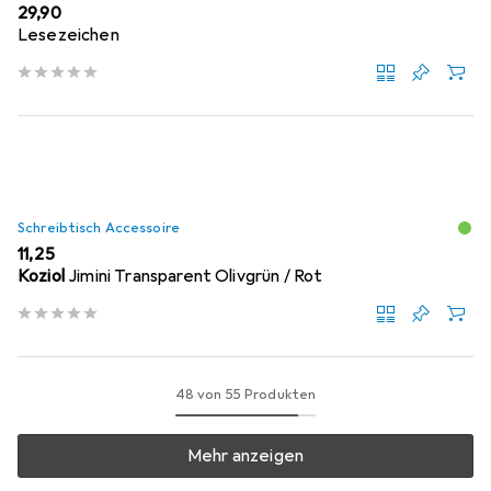
EUR
29,90
Lesezeichen
Schreibtisch Accessoire
EUR
11,25
Koziol
Jimini Transparent Olivgrün / Rot
48 von 55 Produkten
Mehr anzeigen