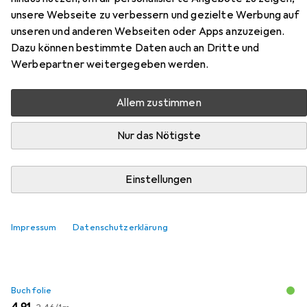
unsere Webseite zu verbessern und gezielte Werbung auf
Zubehör für Pädagogische
unseren und anderen Webseiten oder Apps anzuzeigen.
Fachkräfte und ihr Bild vom Kind
Dazu können bestimmte Daten auch an Dritte und
Werbepartner weitergegeben werden.
Hier findest du passendes Zubehör zum Produkt
Pädagogische Fachkräfte und ihr Bild vom Kind aus den
Allem zustimmen
Kategorien Buchfolie und Schreibtisch Accessoire.
Nur das Nötigste
Beliebt
Buchfolie
Schreibtisch Accessoire
Einstellungen
Relevanz
Impressum
Datenschutzerklärung
Produktliste
Buchfolie
EUR