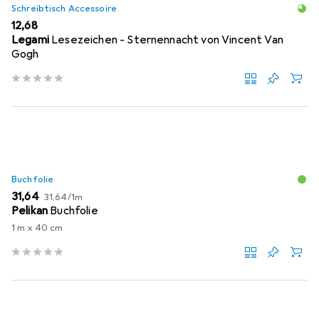
Schreibtisch Accessoire
EUR
12,68
Legami
Lesezeichen - Sternennacht von Vincent Van
Gogh
Buchfolie
EUR
EUR
31,64
31,64
/
1m
Pelikan
Buchfolie
1 m x 40 cm