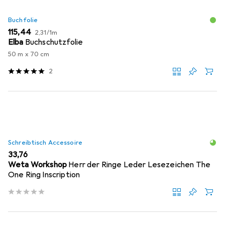
Buchfolie
EUR
EUR
115,44
2,31
/
1m
Elba
Buchschutzfolie
50 m x 70 cm
2
Schreibtisch Accessoire
EUR
33,76
Weta Workshop
Herr der Ringe Leder Lesezeichen The
One Ring Inscription