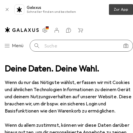
Galaxus
Zur App
Schneller finden und bestellen
Einstellungen
Kundenkonto
Vergleichslisten
Merklisten
Warenkorb
Navigation nach Kategorien
Menü
Suche
bücher
Deine Daten. Deine Wahl.
Pädagogische Fachkräfte und ihr Bild vom Kind
Zubehör
Wenn du nur das Nötigste wählst, erfassen wir mit Cookies
und ähnlichen Technologien Informationen zu deinem Gerät
EUR
84,99
Pädagogische Fachkräfte und ihr Bild
und deinem Nutzungsverhalten auf unserer Website. Diese
vom Kind
brauchen wir, um dir bspw. ein sicheres Login und
Deutsch, Samuel Kähler, 2024
Basisfunktionen wie den Warenkorb zu ermöglichen.
Wenn du allem zustimmst, können wir diese Daten darüber
hinaus nutzen, um dir personalisierte Angebote zu zeigen,