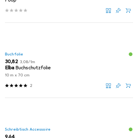
Poop
Buchfolie
EUR
EUR
30,82
3,08
/
1m
Elba
Buchschutzfolie
10 m x 70 cm
2
Schreibtisch Accessoire
EUR
9,64