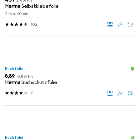
EUR
4,91
2,46
/
1m
Herma
Selbstklebefolie
2 m x 40 cm
102
Buchfolie
EUR
EUR
8,89
0,89
/
1m
Herma
Buchschutzfolie
9
Buchfolie