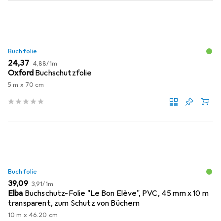
Buchfolie
EUR
EUR
24,37
4,88
/
1m
Oxford
Buchschutzfolie
5 m x 70 cm
Buchfolie
EUR
EUR
39,09
3,91
/
1m
Elba
Buchschutz-Folie "Le Bon Elève", PVC, 45 mm x 10 m
transparent, zum Schutz von Büchern
10 m x 46.20 cm