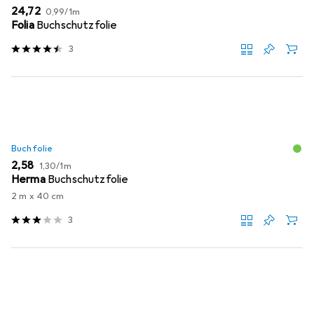
EUR
EUR
24,72
0,99
/
1m
Folia
Buchschutzfolie
3
Buchfolie
EUR
EUR
2,58
1,30
/
1m
Herma
Buchschutzfolie
2 m x 40 cm
3