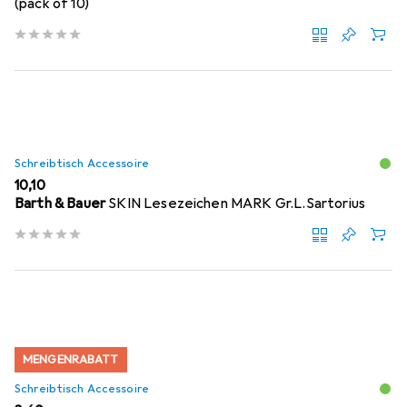
(pack of 10)
Schreibtisch Accessoire
EUR
10,10
Barth & Bauer
SKIN Lesezeichen MARK Gr.L.Sartorius
MENGENRABATT
Schreibtisch Accessoire