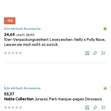
−15%
Schreibtisch Accessoire
EUR
EUR
24,65
statt
28,90
10er-Verpackungseinheit Lesezeichen: Nelly x Polly Rose,
Lassen sie mich nicht so zurück
Schreibtisch Accessoire
EUR
53,37
Noble Collection
Jurassic Park marque-pages Dinosaurs