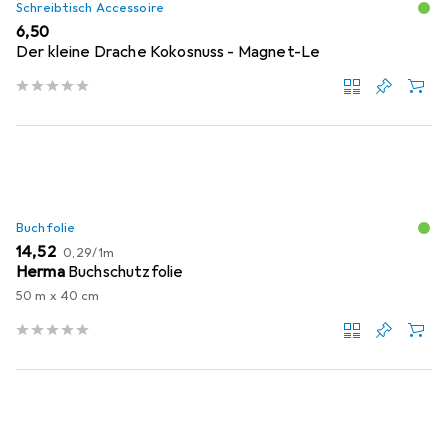
Schreibtisch Accessoire
EUR
6,50
Der kleine Drache Kokosnuss - Magnet-Le
Buchfolie
EUR
EUR
14,52
0,29
/
1m
Herma
Buchschutzfolie
50 m x 40 cm