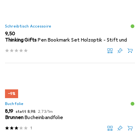
Schreibtisch Accessoire
EUR
9,50
Thinking Gifts
Pen Bookmark Set Holzoptik - Stift und
−9%
Buchfolie
EUR
EUR
EUR
8,19
statt
8,98
2,73
/
1m
Brunnen
Bucheinbandfolie
1