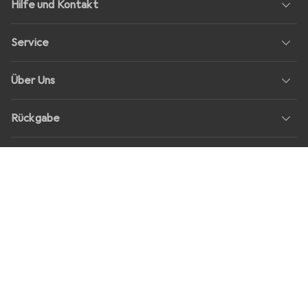
Hilfe und Kontakt
Service
Über Uns
Rückgabe
Soziale Medien
Stellenangebote
Preise
Alle Preise in EUR inkl. MwSt., zzgl.
Versandkosten
bei Bestellungen
unter
30,–
Shop Version
master-20260807-2039-31207921115-1
Unsere Onlineshops