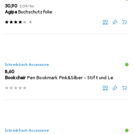
EUR
EUR
30,90
3,09
/
1m
Agipa
Buchschutzfolie
4
Schreibtisch Accessoire
EUR
8,60
Bookchair
Pen Bookmark Pink&Silber - Stift und Le
Schreibtisch Accessoire