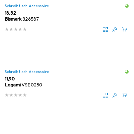
Schreibtisch Accessoire
EUR
18,32
Bismark
326587
Schreibtisch Accessoire
EUR
11,90
Legami
VSE0250