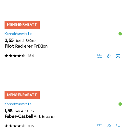
MENGENRABATT
Korrekturmittel
EUR
2,55
bei 4 Stück
Pilot
Radierer FriXion
164
MENGENRABATT
Korrekturmittel
EUR
1,58
bei 4 Stück
Faber-Castell
Art Eraser
106