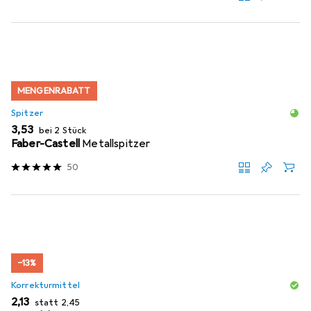
MENGENRABATT
Spitzer
EUR
3,53
bei 2 Stück
Faber-Castell
Metallspitzer
50
−13%
Korrekturmittel
EUR
EUR
2,13
statt
2,45