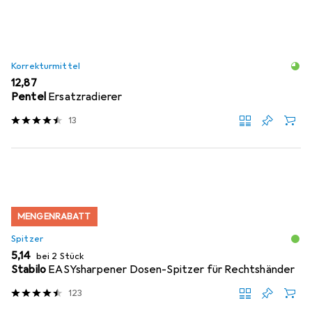
Korrekturmittel
EUR
12,87
Pentel
Ersatzradierer
13
MENGENRABATT
Spitzer
EUR
5,14
bei 2 Stück
Stabilo
EASYsharpener Dosen-Spitzer für Rechtshänder
123