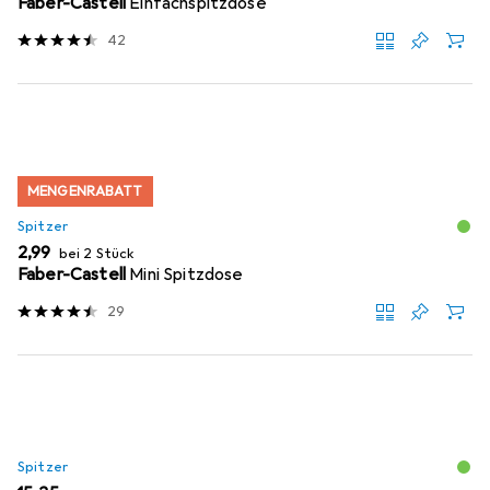
Faber-Castell
Einfachspitzdose
42
MENGENRABATT
Spitzer
EUR
2,99
bei 2 Stück
Faber-Castell
Mini Spitzdose
29
Spitzer