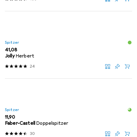
Spitzer
EUR
41,08
Jolly
Herbert
24
Spitzer
EUR
11,90
Faber-Castell
Doppelspitzer
30