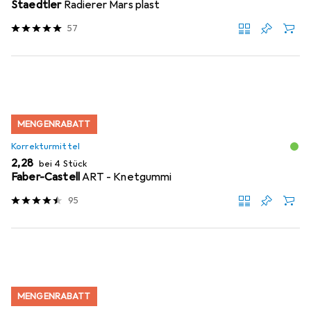
Staedtler
Radierer Mars plast
57
MENGENRABATT
Korrekturmittel
EUR
2,28
bei 4 Stück
Faber-Castell
ART - Knetgummi
95
MENGENRABATT