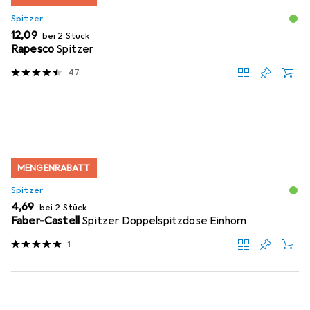
Spitzer
EUR
12,09
bei 2 Stück
Rapesco
Spitzer
47
MENGENRABATT
Spitzer
EUR
4,69
bei 2 Stück
Faber-Castell
Spitzer Doppelspitzdose Einhorn
1