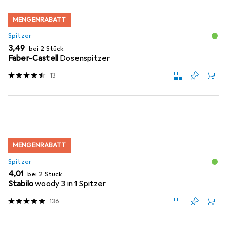
MENGENRABATT
Spitzer
EUR
3,49
bei 2 Stück
Faber-Castell
Dosenspitzer
13
MENGENRABATT
Spitzer
EUR
4,01
bei 2 Stück
Stabilo
woody 3 in 1 Spitzer
136