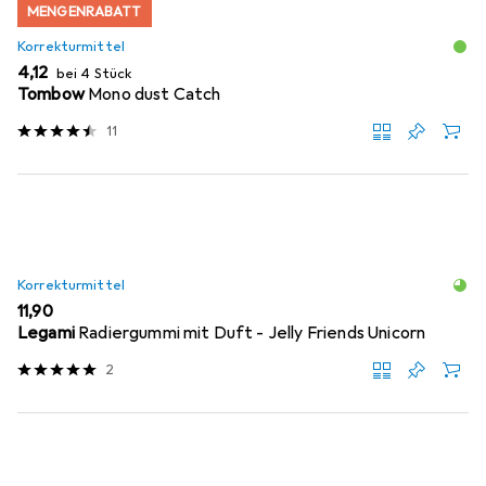
MENGENRABATT
Korrekturmittel
EUR
4,12
bei 4 Stück
Tombow
Mono dust Catch
11
Korrekturmittel
EUR
11,90
Legami
Radiergummi mit Duft - Jelly Friends Unicorn
2