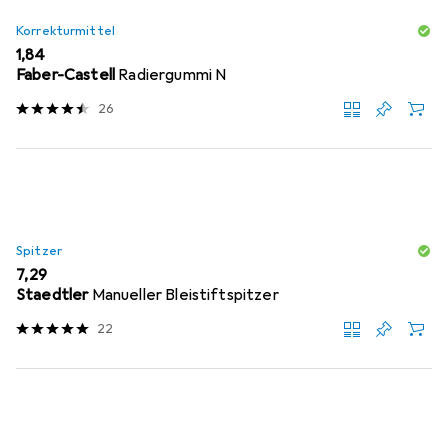
Korrekturmittel
EUR
1,84
Faber-Castell
Radiergummi N
26
Spitzer
EUR
7,29
Staedtler
Manueller Bleistiftspitzer
22