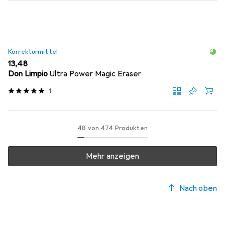
Korrekturmittel
EUR
13,48
Don Limpio
Ultra Power Magic Eraser
1
48 von 474 Produkten
Mehr anzeigen
Nach oben