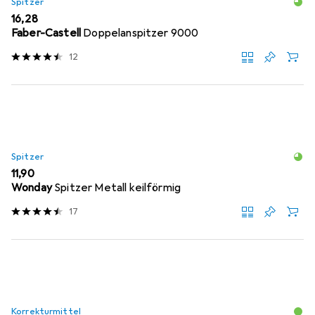
Spitzer
EUR
16,28
Faber-Castell
Doppelanspitzer 9000
12
Spitzer
EUR
11,90
Wonday
Spitzer Metall keilförmig
17
Korrekturmittel