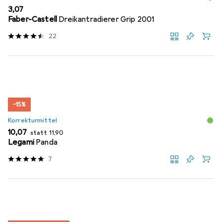
EUR
3,07
Faber-Castell
Dreikantradierer Grip 2001
22
−15%
Korrekturmittel
EUR
EUR
10,07
statt
11,90
Legami
Panda
7