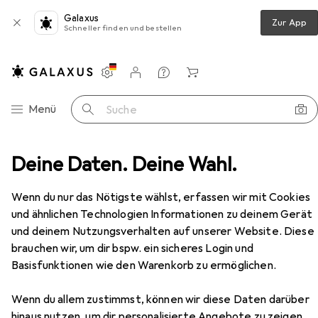
Galaxus
Zur App
Schneller finden und bestellen
Einstellungen
Kundenkonto
Vergleichslisten
Merklisten
Warenkorb
Navigation nach Kategorien
Menü
Suche
t
Deine Daten. Deine Wahl.
Starpak HB For Bike Bleistift mit Radiergummi 4 Stk
Zubehör
Wenn du nur das Nötigste wählst, erfassen wir mit Cookies
und ähnlichen Technologien Informationen zu deinem Gerät
und deinem Nutzungsverhalten auf unserer Website. Diese
EUR
3,94
brauchen wir, um dir bspw. ein sicheres Login und
bei 4 Stück
Starpak
HB For Bike Bleistift mit
Basisfunktionen wie den Warenkorb zu ermöglichen.
Radiergummi 4 Stk
HB, 4x
Wenn du allem zustimmst, können wir diese Daten darüber
hinaus nutzen, um dir personalisierte Angebote zu zeigen,