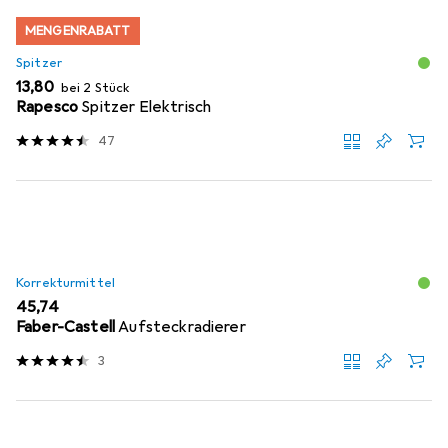
MENGENRABATT
Spitzer
EUR
13,80
bei 2 Stück
Rapesco
Spitzer Elektrisch
47
Korrekturmittel
EUR
45,74
Faber-Castell
Aufsteckradierer
3