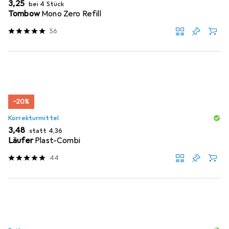
EUR
3,25
bei 4 Stück
Tombow
Mono Zero Refill
56
−20%
Korrekturmittel
EUR
EUR
3,48
statt
4,36
Läufer
Plast-Combi
44