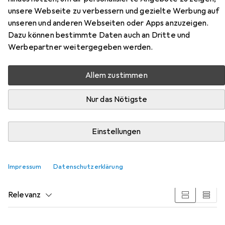
unsere Webseite zu verbessern und gezielte Werbung auf
unseren und anderen Webseiten oder Apps anzuzeigen.
Dazu können bestimmte Daten auch an Dritte und
Werbepartner weitergegeben werden.
Zubehör für Starpak HB For Bike
Allem zustimmen
Bleistift mit Radiergummi 4 Stk
Nur das Nötigste
Hier findest du passendes Zubehör zum Produkt Starpak
HB For Bike Bleistift mit Radiergummi 4 Stk aus den
Kategorien Korrekturmittel und Spitzer.
Einstellungen
Beliebt
Korrekturmittel
Spitzer
Starpak
Impressum
Datenschutzerklärung
Relevanz
Produktliste