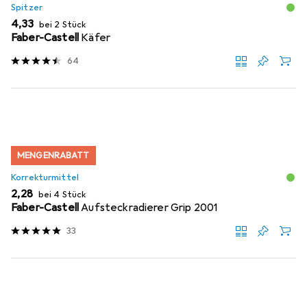
Spitzer
EUR
4,33
bei 2 Stück
Faber-Castell
Käfer
64
MENGENRABATT
Korrekturmittel
EUR
2,28
bei 4 Stück
Faber-Castell
Aufsteckradierer Grip 2001
33