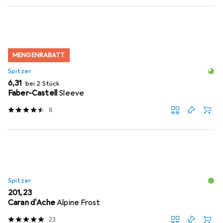
MENGENRABATT
Spitzer
EUR
6,31
bei 2 Stück
Faber-Castell
Sleeve
8
Spitzer
EUR
201,23
Caran d'Ache
Alpine Frost
23