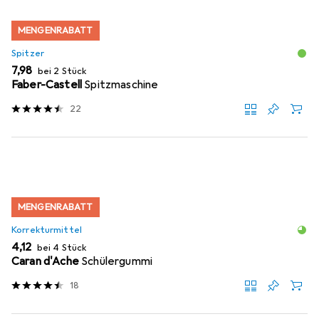
MENGENRABATT
Spitzer
EUR
7,98
bei 2 Stück
Faber-Castell
Spitzmaschine
22
MENGENRABATT
Korrekturmittel
EUR
4,12
bei 4 Stück
Caran d'Ache
Schülergummi
18