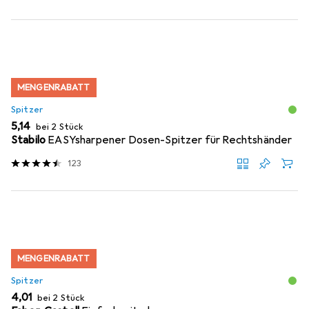
MENGENRABATT
Spitzer
EUR
5,14
bei 2 Stück
Stabilo
EASYsharpener Dosen-Spitzer für Rechtshänder
123
MENGENRABATT
Spitzer
EUR
4,01
bei 2 Stück