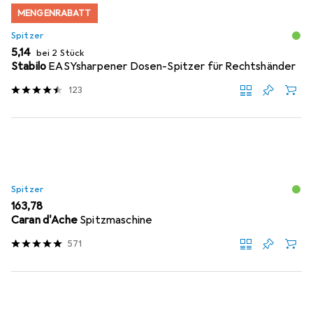
MENGENRABATT
Spitzer
EUR
5,14
bei 2 Stück
Stabilo
EASYsharpener Dosen-Spitzer für Rechtshänder
123
Spitzer
EUR
163,78
Caran d'Ache
Spitzmaschine
571