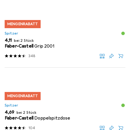
MENGENRABATT
Spitzer
EUR
4,11
bei 2 Stück
Faber-Castell
Grip 2001
348
MENGENRABATT
Spitzer
EUR
4,69
bei 2 Stück
Faber-Castell
Doppelspitzdose
104