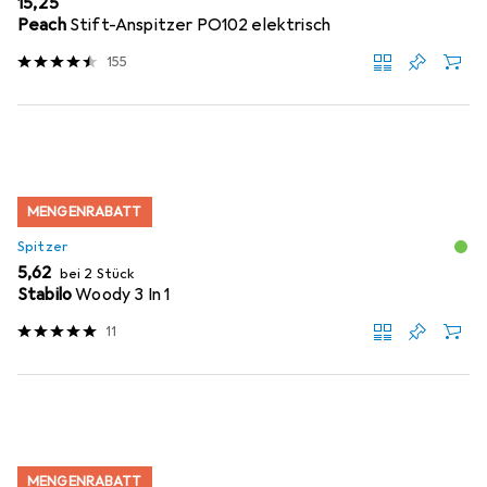
EUR
15,25
Peach
Stift-Anspitzer PO102 elektrisch
155
MENGENRABATT
Spitzer
EUR
5,62
bei 2 Stück
Stabilo
Woody 3 In 1
11
MENGENRABATT