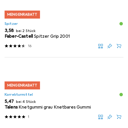
MENGENRABATT
Spitzer
EUR
3,58
bei 2 Stück
Faber-Castell
Spitzer Grip 2001
16
MENGENRABATT
Korrekturmittel
EUR
5,47
bei 4 Stück
Talens
Knetgummi grau Knetbares Gummi
1