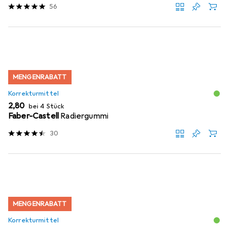
56
MENGENRABATT
Korrekturmittel
EUR
2,80
bei 4 Stück
Faber-Castell
Radiergummi
30
MENGENRABATT
Korrekturmittel