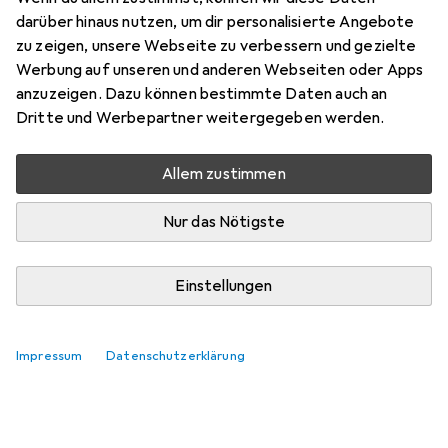
darüber hinaus nutzen, um dir personalisierte Angebote
Zubehör für 1920s Typographie
zu zeigen, unsere Webseite zu verbessern und gezielte
Werbung auf unseren und anderen Webseiten oder Apps
Hier findest du passendes Zubehör zum Produkt 1920s
anzuzeigen. Dazu können bestimmte Daten auch an
Typographie.
Dritte und Werbepartner weitergegeben werden.
Relevanz
Allem zustimmen
Produktliste
Keine Produkte gefunden
Nur das Nötigste
Einstellungen
Impressum
Datenschutzerklärung