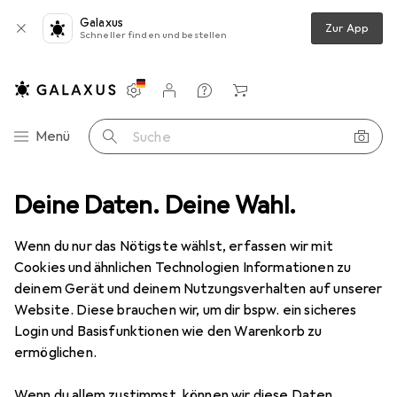
Galaxus
Zur App
Schneller finden und bestellen
Einstellungen
Kundenkonto
Vergleichslisten
Merklisten
Warenkorb
Navigation nach Kategorien
Menü
Suche
edien
Deine Daten. Deine Wahl.
Bücher
Fachbücher
1920s Typographie
Zubehör
Wenn du nur das Nötigste wählst, erfassen wir mit
Cookies und ähnlichen Technologien Informationen zu
EUR
16,95
deinem Gerät und deinem Nutzungsverhalten auf unserer
1920s Typographie
Website. Diese brauchen wir, um dir bspw. ein sicheres
Englisch, Pepin Van Roojen, 2019
Login und Basisfunktionen wie den Warenkorb zu
ermöglichen.
Wenn du allem zustimmst, können wir diese Daten