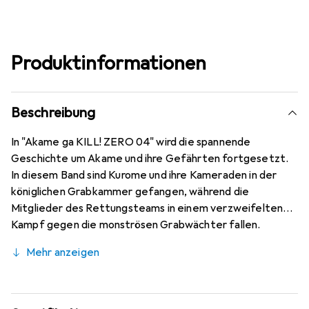
Produktinformationen
Beschreibung
In "Akame ga KILL! ZERO 04" wird die spannende
Geschichte um Akame und ihre Gefährten fortgesetzt.
In diesem Band sind Kurome und ihre Kameraden in der
königlichen Grabkammer gefangen, während die
Mitglieder des Rettungsteams in einem verzweifelten
Kampf gegen die monströsen Grabwächter fallen.
Akame, getrieben von dem unbändigen Wunsch, ihre
Mehr anzeigen
kleine Schwester zu retten, kämpft unermüdlich und
unbarmherzig gegen die Bedrohungen, die sich ihnen in
den Weg stellen. Die düstere Atmosphäre und die
packenden Kämpfe machen diesen Band zu einem