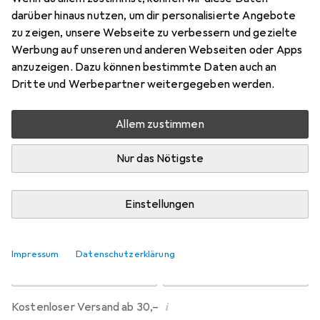
darüber hinaus nutzen, um dir personalisierte Angebote
zu zeigen, unsere Webseite zu verbessern und gezielte
Marke
Bewertungen
Werbung auf unseren und anderen Webseiten oder Apps
Mehr von Kazé Manga
anzuzeigen. Dazu können bestimmte Daten auch an
Dritte und Werbepartner weitergegeben werden.
Zwischen Mi, 12.8. und Do, 13.8. geliefert
Nur 1 Stück an Lager beim Drittanbieter
Allem zustimmen
Lieferort angeben für genaue Lieferzeit
Nur das Nötigste
i
Angebot von
preigu
DE
Einstellungen
In den Warenkorb
Impressum
Datenschutzerklärung
Vergleichen
Merken
i
Kostenloser Versand ab 30,–