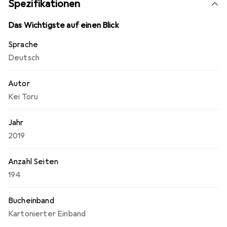
Spezifikationen
fesselnden Erlebnis für Manga-Fans. Die Kombination aus
intensiven Emotionen und actiongeladenen Szenen zieht
Das Wichtigste auf einen Blick
die Leser in die Welt von Akame und lässt sie mit den
Sprache
Charakteren mitfiebern.
Deutsch
Autor
Kei Toru
Jahr
2019
Anzahl Seiten
194
Bucheinband
Kartonierter Einband