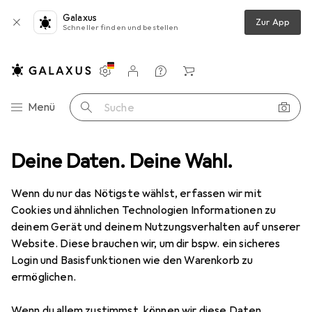
Galaxus
Zur App
Schneller finden und bestellen
Einstellungen
Kundenkonto
Vergleichslisten
Merklisten
Warenkorb
Navigation nach Kategorien
Menü
Suche
Medien
Deine Daten. Deine Wahl.
Bücher
Comics + Manga
Akame ga KILL! ZERO 04
Wenn du nur das Nötigste wählst, erfassen wir mit
Cookies und ähnlichen Technologien Informationen zu
1 Bild
deinem Gerät und deinem Nutzungsverhalten auf unserer
EUR
8,50
Website. Diese brauchen wir, um dir bspw. ein sicheres
Akame ga KILL! ZERO 04
Login und Basisfunktionen wie den Warenkorb zu
ermöglichen.
Deutsch, 2019, Kei Toru
Wenn du allem zustimmst, können wir diese Daten
Preis in EUR inkl. MwSt.