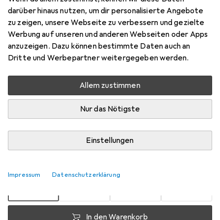
darüber hinaus nutzen, um dir personalisierte Angebote
Preis in EUR inkl. MwSt.
zu zeigen, unsere Webseite zu verbessern und gezielte
Werbung auf unseren und anderen Webseiten oder Apps
Marke
Bewertungen
anzuzeigen. Dazu können bestimmte Daten auch an
Mehr von Carson
Dritte und Werbepartner weitergegeben werden.
Allem zustimmen
Zwischen Mi, 19.8. und Fr, 21.8. geliefert
Mehr als 10 Stück an Lager beim Lieferanten
Nur das Nötigste
Benachrichtigen, wenn schneller verfügbar
Lieferort angeben für genaue Lieferzeit
Einstellungen
1 Stück
2 Stück
3 Stück
4 Stück
EUR
6,49
EUR
6,49
EUR
6,18
pro Stück
EUR
5,85
Impressum
Datenschutzerklärung
pro Stück
pro Stück
pro Stück
−
5
%
−
0
%
−
10
%
In den Warenkorb