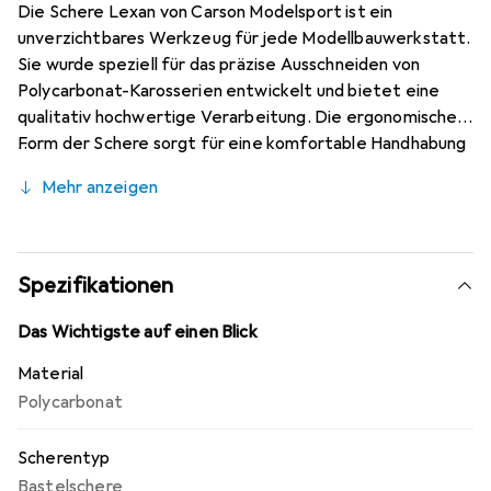
Die Schere Lexan von Carson Modelsport ist ein
unverzichtbares Werkzeug für jede Modellbauwerkstatt.
Sie wurde speziell für das präzise Ausschneiden von
Polycarbonat-Karosserien entwickelt und bietet eine
qualitativ hochwertige Verarbeitung. Die ergonomische
Form der Schere sorgt für eine komfortable Handhabung
und ermöglicht ein müheloses Schneiden, was zu
Mehr anzeigen
perfekten Ergebnissen führt. Diese Schere ist für
Karosserien mit einer Stärke von bis zu 1,4 mm geeignet
und bietet somit Vielseitigkeit für verschiedene
Modellbauprojekte. Mit ihrer robusten Bauweise und dem
Spezifikationen
durchdachten Design ist die Schere Lexan ein
zuverlässiger Partner für Hobbyisten und Profis
Das Wichtigste auf einen Blick
gleichermassen.
Material
Polycarbonat
Scherentyp
Bastelschere