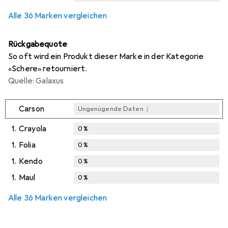
i
i
i
Ungenügende Daten
Ungenügende Daten
Ungenügende Daten
Alle 36 Marken vergleichen
Rückgabequote
So oft wird ein Produkt dieser Marke in der Kategorie
«Schere» retourniert.
Quelle: Galaxus
i
Carson
Ungenügende Daten
1.
Crayola
0
%
1.
Folia
0
%
1.
Kendo
0
%
1.
Maul
0
%
Alle 36 Marken vergleichen