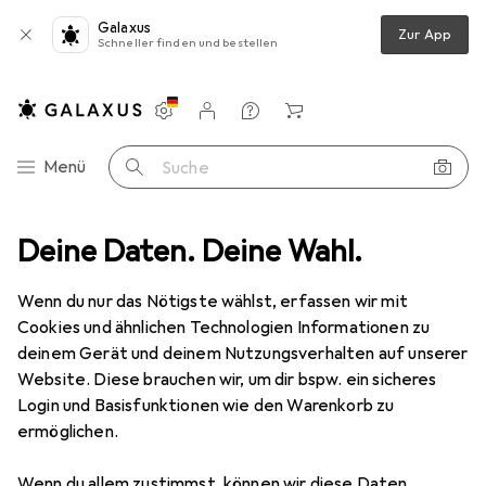
Galaxus
Zur App
Schneller finden und bestellen
Einstellungen
Kundenkonto
Vergleichslisten
Merklisten
Warenkorb
Navigation nach Kategorien
Menü
Suche
Deine Daten. Deine Wahl.
Basteln
Bastelhilfsmittel
Schere
Carson Schere Lexan
Wenn du nur das Nötigste wählst, erfassen wir mit
Cookies und ähnlichen Technologien Informationen zu
1 Bild
deinem Gerät und deinem Nutzungsverhalten auf unserer
Website. Diese brauchen wir, um dir bspw. ein sicheres
MENGENRABATT
Login und Basisfunktionen wie den Warenkorb zu
EUR
6,49
ermöglichen.
Carson
Schere Lexan
Wenn du allem zustimmst, können wir diese Daten