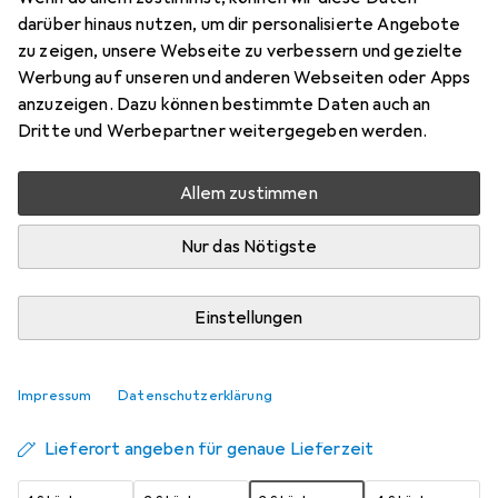
Rückenbreite: 80 mm, blau PP-
darüber hinaus nutzen, um dir personalisierte Angebote
Kunststoffbezug, stabiler
zu zeigen, unsere Webseite zu verbessern und gezielte
Kantenschutz durch
Werbung auf unseren und anderen Webseiten oder Apps
anzuzeigen. Dazu können bestimmte Daten auch an
A4+, 80 mm
Dritte und Werbepartner weitergegeben werden.
Preis in EUR inkl. MwSt.
Allem zustimmen
Bewertungen
Nur das Nötigste
1
Einstellungen
Zwischen Sa, 15.8. und Do, 20.8. geliefert
Mehr als 10 Stück an Lager beim Lieferanten
Benachrichtigen, wenn schneller verfügbar
Impressum
Datenschutzerklärung
Lieferort angeben für genaue Lieferzeit