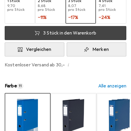
1 Stück
2 Stück
3 Stück
4 Stück
EUR
9,70
EUR
8,68
EUR
8,07
EUR
7,41
pro Stück
pro Stück
pro Stück
pro Stück
−
11
%
−
17
%
−
24
%
3 Stück in den Warenkorb
Vergleichen
Merken
i
Kostenloser Versand ab 30,–
Farbe
Alle anzeigen
11