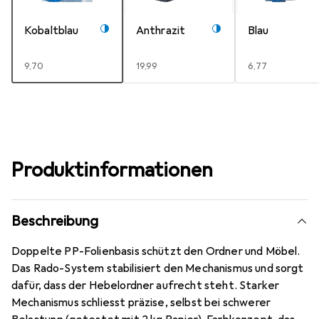
Kobaltblau
Anthrazit
Blau
EUR
9,70
EUR
19,99
EUR
6,77
Produktinformationen
Beschreibung
Doppelte PP-Folienbasis schützt den Ordner und Möbel.
Das Rado-System stabilisiert den Mechanismus und sorgt
dafür, dass der Hebelordner aufrecht steht. Starker
Mechanismus schliesst präzise, selbst bei schwerer