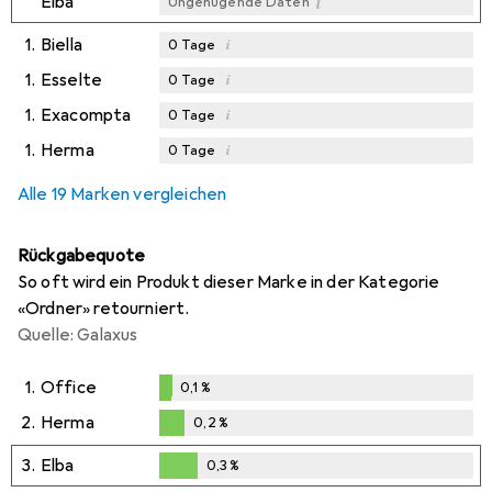
i
Elba
Ungenügende Daten
1.
Biella
i
0
Tage
1.
Esselte
i
0
Tage
1.
Exacompta
i
0
Tage
1.
Herma
i
0
Tage
Alle 19 Marken vergleichen
Rückgabequote
So oft wird ein Produkt dieser Marke in der Kategorie
«Ordner» retourniert.
Quelle: Galaxus
1.
Office
0,1
%
0,1
%
2.
Herma
0,2
%
0,2
%
3.
Elba
0,3
%
0,3
%