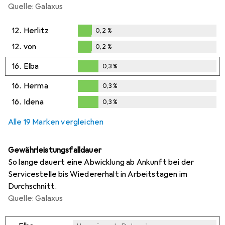
Quelle: Galaxus
12.
Herlitz
0,2
%
0,2
%
12.
von
0,2
%
0,2
%
16.
Elba
0,3
%
0,3
%
16.
Herma
0,3
%
0,3
%
16.
Idena
0,3
%
0,3
%
Alle 19 Marken vergleichen
Gewährleistungsfalldauer
So lange dauert eine Abwicklung ab Ankunft bei der
Servicestelle bis Wiedererhalt in Arbeitstagen im
Durchschnitt.
Quelle: Galaxus