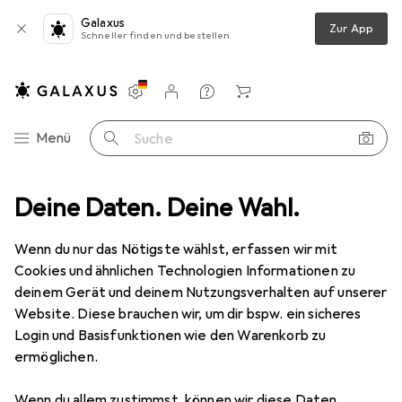
Galaxus
Zur App
Schneller finden und bestellen
Einstellungen
Kundenkonto
Vergleichslisten
Merklisten
Warenkorb
Navigation nach Kategorien
Menü
Suche
nbreite: 80 mm, blau PP-Kunststoffbezug, stabiler Kantenschutz durch
Deine Daten. Deine Wahl.
Wenn du nur das Nötigste wählst, erfassen wir mit
Cookies und ähnlichen Technologien Informationen zu
2 Bilder
deinem Gerät und deinem Nutzungsverhalten auf unserer
Website. Diese brauchen wir, um dir bspw. ein sicheres
MENGENRABATT
Login und Basisfunktionen wie den Warenkorb zu
ermöglichen.
EUR
8,07
Spare
EUR
4,89
Elba
Ordner "Strong Line", A4,
Wenn du allem zustimmst, können wir diese Daten