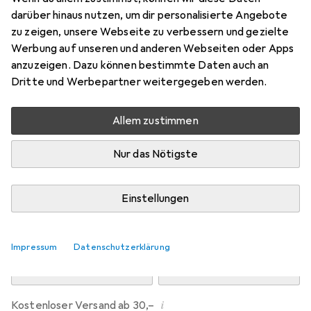
Preis in EUR inkl. MwSt.
darüber hinaus nutzen, um dir personalisierte Angebote
zu zeigen, unsere Webseite zu verbessern und gezielte
Marke
Bewertungen
Werbung auf unseren und anderen Webseiten oder Apps
Mehr von Heyne
anzuzeigen. Dazu können bestimmte Daten auch an
Dritte und Werbepartner weitergegeben werden.
Zwischen Mi, 12.8. und Do, 13.8. geliefert
Allem zustimmen
Nur 3 Stück an Lager beim Drittanbieter
Lieferort angeben für genaue Lieferzeit
Nur das Nötigste
i
Angebot von
preigu
DE
Einstellungen
In den Warenkorb
Impressum
Datenschutzerklärung
Vergleichen
Merken
i
Kostenloser Versand ab 30,–