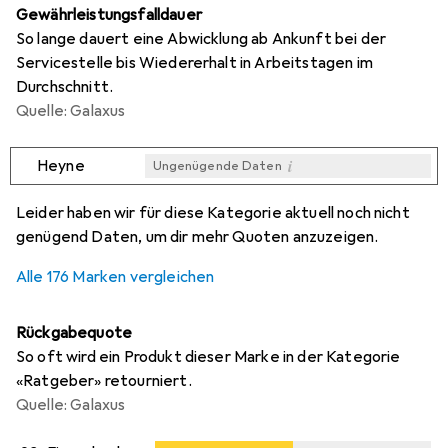
Gewährleistungsfalldauer
So lange dauert eine Abwicklung ab Ankunft bei der
Servicestelle bis Wiedererhalt in Arbeitstagen im
Durchschnitt.
Quelle: Galaxus
i
Heyne
Ungenügende Daten
i
i
i
i
Ungenügende Daten
Ungenügende Daten
Ungenügende Daten
Ungenügende Daten
Leider haben wir für diese Kategorie aktuell noch nicht
genügend Daten, um dir mehr Quoten anzuzeigen.
Alle 176 Marken vergleichen
Rückgabequote
So oft wird ein Produkt dieser Marke in der Kategorie
«Ratgeber» retourniert.
Quelle: Galaxus