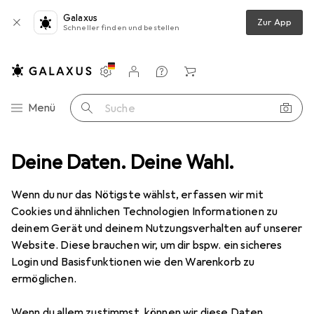
Galaxus
Zur App
Schneller finden und bestellen
Einstellungen
Kundenkonto
Vergleichslisten
Merklisten
Warenkorb
Navigation nach Kategorien
Menü
Suche
hreibwaren
Deine Daten. Deine Wahl.
Medien
Bücher
Ratgeber
Fühl dich umarmt
Wenn du nur das Nötigste wählst, erfassen wir mit
Cookies und ähnlichen Technologien Informationen zu
2 Bilder
deinem Gerät und deinem Nutzungsverhalten auf unserer
Website. Diese brauchen wir, um dir bspw. ein sicheres
EUR
12,–
Login und Basisfunktionen wie den Warenkorb zu
Fühl dich umarmt
ermöglichen.
Deutsch, Jayne Hardy, 2021
Wenn du allem zustimmst, können wir diese Daten