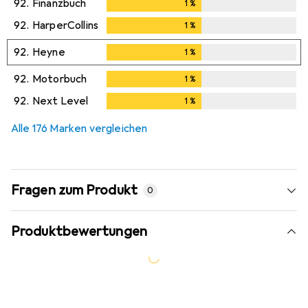
92.
Finanzbuch
1
%
1
%
92.
HarperCollins
1
%
1
%
92.
Heyne
1
%
1
%
92.
Motorbuch
1
%
1
%
92.
Next Level
1
%
1
%
Alle 176 Marken vergleichen
Fragen zum Produkt
0
Produktbewertungen