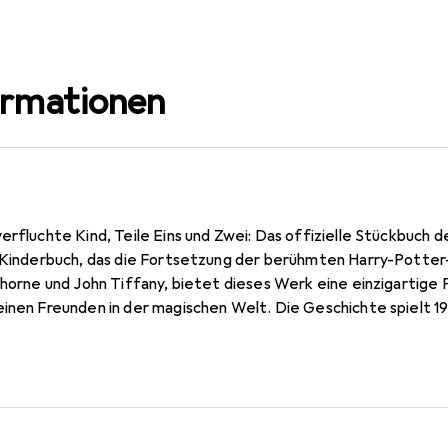
ormationen
erfluchte Kind, Teile Eins und Zwei: Das offizielle Stückbuch 
s Kinderbuch, das die Fortsetzung der berühmten Harry-Potter
 Thorne und John Tiffany, bietet dieses Werk eine einzigartig
einen Freunden in der magischen Welt. Die Geschichte spielt 19
t Harry, der nun ein beschäftigter Angestellter des Ministeri
Die Themen Freundschaft, Familie und die Herausforderungen 
ung. Der kartonierte Einband sorgt für eine ansprechende Präs
Sprache das Buch für eine breite Leserschaft zugänglich mach
en richtet sich das Buch an junge Leser, die die Magie und die