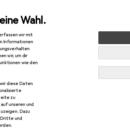
eine Wahl.
erfassen wir mit
Kinderbücher
Harry Potter and the Cursed Child, Parts On
en Informationen
ungsverhalten
en wir, um dir
funktionen wie den
wir diese Daten
onalisierte
eite zu
 auf unseren und
zuzeigen. Dazu
Dritte und
rden.