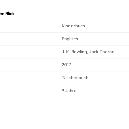
ten. Die kompakten Masse von 131 mm in der Breite und 27 mm
eiter für unterwegs.
n Blick
Kinderbuch
Englisch
J. K. Rowling
,
Jack Thorne
2017
Taschenbuch
9 Jahre