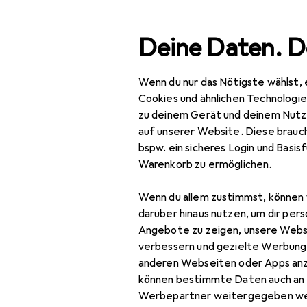
Suche
Deine Daten. D
Wenn du nur das Nötigste wählst, 
Navigation nach Kategorien
mtsortiment
Büro + Schreibwaren
Medien
Bücher
Gesamtsortiment
Cookies und ähnlichen Technologi
zu deinem Gerät und deinem Nutz
Büro + Schreibwaren
auf unserer Website. Diese brauch
bspw. ein sicheres Login und Basis
Medien
Warenkorb zu ermöglichen.
Bücher
Wenn du allem zustimmst, können 
Belletristik
darüber hinaus nutzen, um dir pers
Angebote zu zeigen, unsere Webs
Biografien
verbessern und gezielte Werbung
anderen Webseiten oder Apps an
Comics + Manga
können bestimmte Daten auch an 
Fachbücher
Werbepartner weitergegeben we