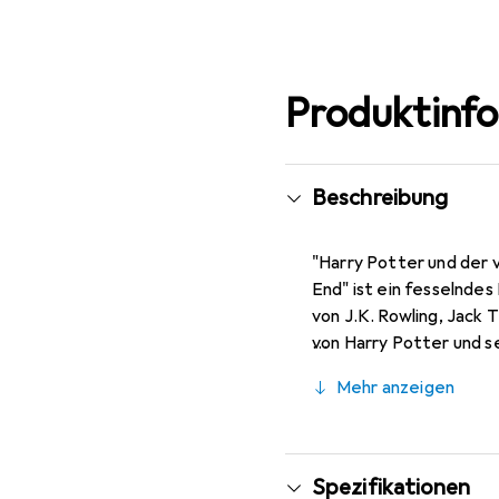
Produktinf
Beschreibung
"Harry Potter und der v
End" ist ein fesselnde
von J.K. Rowling, Jack
von Harry Potter und s
letzten Buches und folg
Mehr anzeigen
jüngeren Sohn Albus. 
Mittelpunkt der Erzähl
während die englische 
Mindestalter von 9 Jahr
Spezifikationen