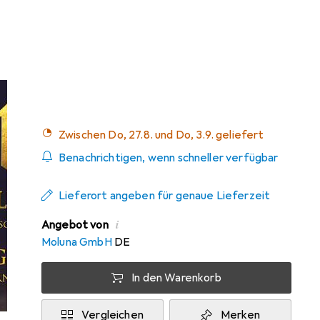
Preis in EUR inkl. MwSt.
Marke
Bewertungen
Mehr von US Books
Zwischen Do, 27.8. und Do, 3.9. geliefert
Benachrichtigen, wenn schneller verfügbar
Lieferort angeben für genaue Lieferzeit
i
Angebot von
Moluna GmbH
DE
In den Warenkorb
Vergleichen
Merken