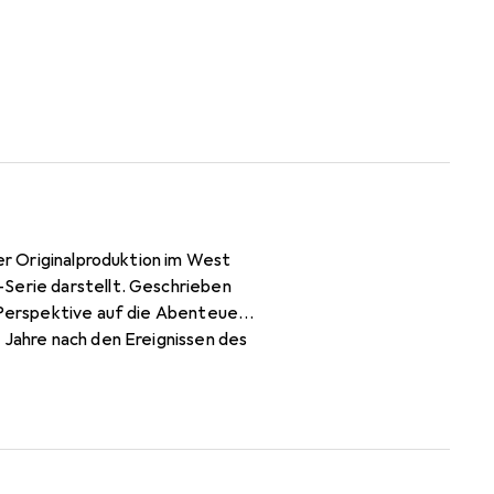
der Originalproduktion im West
-Serie darstellt. Geschrieben
e Perspektive auf die Abenteuer
 Jahre nach den Ereignissen des
ums für Magie ist, sowie seinem
des Erwachsenwerdens stehen im
entation und Langlebigkeit,
t. Mit einem empfohlenen
 Abenteuer von Harry Potter