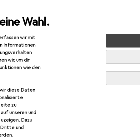
eine Wahl.
erfassen wir mit
 + Schreibwaren
Basteln
Bastelhilfsmittel
Bleistift
en Informationen
ungsverhalten
en wir, um dir
funktionen wie den
wir diese Daten
onalisierte
eite zu
 auf unseren und
zuzeigen. Dazu
Dritte und
rden.