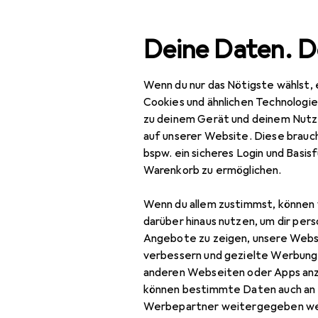
Suche
Deine Daten. D
Wenn du nur das Nötigste wählst, 
Navigation nach Kategorien
Gesamtsortiment
Büro
Gesamtsortiment
Cookies und ähnlichen Technologi
zu deinem Gerät und deinem Nutz
Büro + Schreibwaren
auf unserer Website. Diese brauch
bspw. ein sicheres Login und Basis
Basteln
Warenkorb zu ermöglichen.
Bastelhilfsmittel
Wenn du allem zustimmst, können 
Bleistift
darüber hinaus nutzen, um dir pers
Angebote zu zeigen, unsere Webs
Cutter
verbessern und gezielte Werbung
anderen Webseiten oder Apps an
Kleber
können bestimmte Daten auch an 
Lineal
Werbepartner weitergegeben we