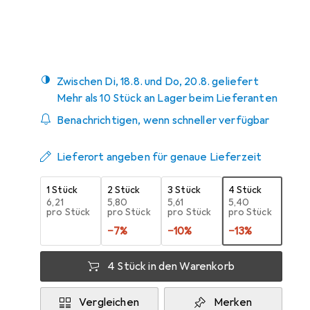
1
Zwischen Di, 18.8. und Do, 20.8. geliefert
Mehr als 10 Stück an Lager beim Lieferanten
Benachrichtigen, wenn schneller verfügbar
Lieferort angeben für genaue Lieferzeit
1 Stück
2 Stück
3 Stück
4 Stück
EUR
6,21
EUR
5,80
EUR
5,61
EUR
5,40
pro Stück
pro Stück
pro Stück
pro Stück
−
7
%
−
10
%
−
13
%
4 Stück in den Warenkorb
Vergleichen
Merken