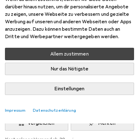
Preis in EUR inkl. MwSt.
darüber hinaus nutzen, um dir personalisierte Angebote
zu zeigen, unsere Webseite zu verbessern und gezielte
Schneller lieferbar
Werbung auf unseren und anderen Webseiten oder Apps
Angebot für
EUR
37,09
anzuzeigen. Dazu können bestimmte Daten auch an
Dritte und Werbepartner weitergegeben werden.
Bewertungen
1
Allem zustimmen
Nur das Nötigste
Zwischen Do, 13.8. und Sa, 15.8. geliefert
Nur 2 Stück an Lager beim Lieferanten
Einstellungen
Lieferort angeben für genaue Lieferzeit
In den Warenkorb
Impressum
Datenschutzerklärung
Vergleichen
Merken