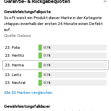
Garantie- & Rückgabequoten
Gewährleistungsfallquote
So oft weist ein Produkt dieser Marke in der Kategorie
«Mappe» innerhalb der ersten 24 Monate einen Defekt
auf.
Quelle: Galaxus
23.
Folia
0,1
%
0,1
%
23.
Herlitz
0,1
%
0,1
%
23.
Herma
0,1
%
0,1
%
23.
Leitz
0,1
%
0,1
%
23.
Neutral
0,1
%
0,1
%
Alle 50 Marken vergleichen
Gewährleistungsfalldauer