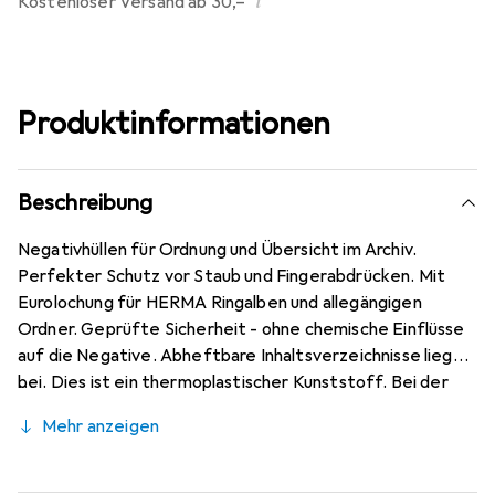
i
Kostenloser Versand ab 30,–
Produktinformationen
Beschreibung
Negativhüllen für Ordnung und Übersicht im Archiv.
Perfekter Schutz vor Staub und Fingerabdrücken. Mit
Eurolochung für HERMA Ringalben und allegängigen
Ordner. Geprüfte Sicherheit - ohne chemische Einflüsse
auf die Negative. Abheftbare Inhaltsverzeichnisse liegen
bei. Dies ist ein thermoplastischer Kunststoff. Bei der
Herstellung werden diese verschweißt. Die Folie ist
Mehr anzeigen
dicht, dadurch kann der Film nicht atmen, d.h. Reste von
Bearbeitungschemikalien verbleiben in der Hülle und
können nicht entweichen. Dies kann bei einer