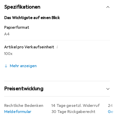
Langzeitarchivierung sichtbar werden (Veränderung der
Spezifikationen
Emulsion). Die Archivierung der Negative in einer
Negativhülle aus Polypropylenfolie ist besonders für eine
Das Wichtigste auf einen Blick
Kurzzeitarchivierung geeignet. - Ausführung für: 7 x 5 -
Papierformat
Negative: Polypropylen klar - Hüllen/Packg.: 100.
A4
i
Artikel pro Verkaufseinheit
100x
Mehr anzeigen
Preisentwicklung
Rechtliche Bedenken
14 Tage gesetzl. Widerruf
24 
Meldeformular
30 Tage Rückgaberecht
Gew