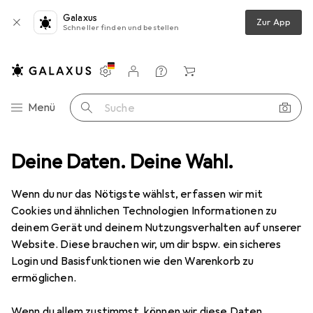
Galaxus
Zur App
Schneller finden und bestellen
Einstellungen
Kundenkonto
Vergleichslisten
Merklisten
Warenkorb
Navigation nach Kategorien
Menü
Suche
obedarf
Deine Daten. Deine Wahl.
Ordnen + Archivieren
Mappe
Herma Negativhüllen
Wenn du nur das Nötigste wählst, erfassen wir mit
Cookies und ähnlichen Technologien Informationen zu
9 Bilder
deinem Gerät und deinem Nutzungsverhalten auf unserer
Website. Diese brauchen wir, um dir bspw. ein sicheres
EUR
24,99
Login und Basisfunktionen wie den Warenkorb zu
Herma
Negativhüllen
ermöglichen.
A4, 100x
Wenn du allem zustimmst, können wir diese Daten