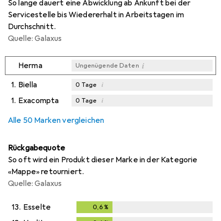
So lange dauert eine Abwicklung ab Ankunft bei der
Servicestelle bis Wiedererhalt in Arbeitstagen im
Durchschnitt.
Quelle: Galaxus
i
Herma
Ungenügende Daten
1.
Biella
i
0
Tage
1.
Exacompta
i
0
Tage
i
i
Ungenügende Daten
Ungenügende Daten
Alle 50 Marken vergleichen
Rückgabequote
So oft wird ein Produkt dieser Marke in der Kategorie
«Mappe» retourniert.
Quelle: Galaxus
13.
Esselte
0,6
%
0,6
%