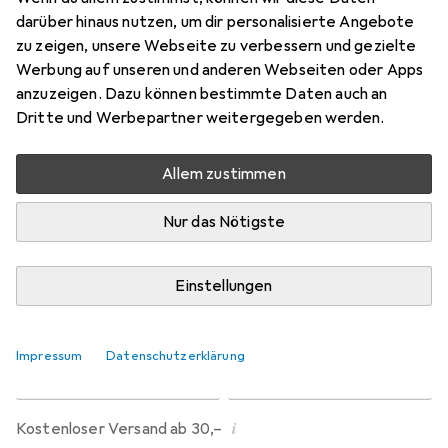
Preis in EUR inkl. MwSt.
darüber hinaus nutzen, um dir personalisierte Angebote
zu zeigen, unsere Webseite zu verbessern und gezielte
Marke
Bewertungen
Werbung auf unseren und anderen Webseiten oder Apps
Mehr von Idena
2
anzuzeigen. Dazu können bestimmte Daten auch an
Dritte und Werbepartner weitergegeben werden.
Zwischen Fr, 14.8. und Fr, 21.8. geliefert
Allem zustimmen
Mehr als 10 Stück an Lager beim Lieferanten
Benachrichtigen, wenn schneller verfügbar
Nur das Nötigste
Lieferort angeben für genaue Lieferzeit
Einstellungen
In den Warenkorb
Impressum
Datenschutzerklärung
Vergleichen
Merken
i
Kostenloser Versand ab 30,–