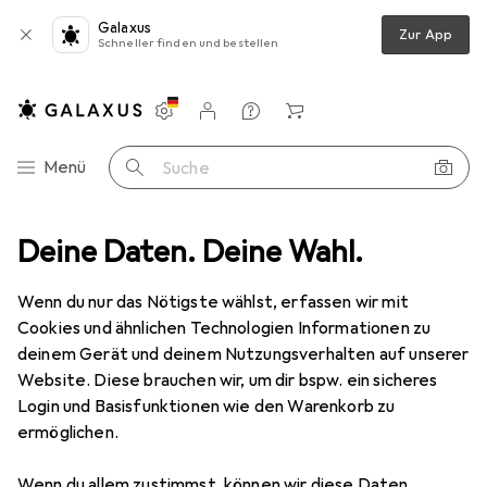
Galaxus
Zur App
Schneller finden und bestellen
Einstellungen
Kundenkonto
Vergleichslisten
Merklisten
Warenkorb
Navigation nach Kategorien
Menü
Suche
bedarf
Deine Daten. Deine Wahl.
Zubehör Schulbedarf
Buchfolie
Idena Buchfolie Eco
Wenn du nur das Nötigste wählst, erfassen wir mit
Cookies und ähnlichen Technologien Informationen zu
10 Bilder
deinem Gerät und deinem Nutzungsverhalten auf unserer
Website. Diese brauchen wir, um dir bspw. ein sicheres
EUR
6,90
EUR
1,38
/
1m
Login und Basisfunktionen wie den Warenkorb zu
Idena
Buchfolie Eco
ermöglichen.
5 m x 45 cm
Wenn du allem zustimmst, können wir diese Daten