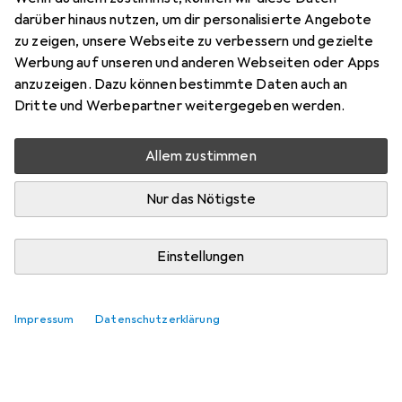
Preis in EUR inkl. MwSt.
darüber hinaus nutzen, um dir personalisierte Angebote
zu zeigen, unsere Webseite zu verbessern und gezielte
Marke
Bewertungen
Werbung auf unseren und anderen Webseiten oder Apps
Mehr von Prestel
anzuzeigen. Dazu können bestimmte Daten auch an
Dritte und Werbepartner weitergegeben werden.
Zwischen Di, 11.8. und Mi, 12.8. geliefert
Allem zustimmen
Nur 2 Stück an Lager beim Lieferanten
Lieferort angeben für genaue Lieferzeit
Nur das Nötigste
In den Warenkorb
Einstellungen
Vergleichen
Merken
Impressum
Datenschutzerklärung
i
Kostenloser Versand ab 30,–