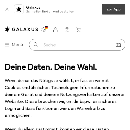
Galaxus
Zur App
Schneller finden und bestellen
Einstellungen
Kundenkonto
Vergleichslisten
Merklisten
Warenkorb
Navigation nach Kategorien
Menü
Suche
Büro + Schreibwaren
Deine Daten. Deine Wahl.
Medien
Bücher
Biografien
Kahlo
Wenn du nur das Nötigste wählst, erfassen wir mit
Cookies und ähnlichen Technologien Informationen zu
9 Bilder
deinem Gerät und deinem Nutzungsverhalten auf unserer
Website. Diese brauchen wir, um dir bspw. ein sicheres
EUR
13,–
Login und Basisfunktionen wie den Warenkorb zu
Kahlo
ermöglichen.
Deutsch, 2021, Eckhard Hollmann
Wenn du allem zustimmst, können wir diese Daten