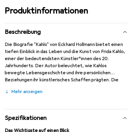
Produktinformationen
Beschreibung
Die Biografie "Kahlo" von Eckhard Hollmann bietet einen
tiefen Einblick in das Leben und die Kunst von Frida Kahlo,
einer der bedeutendsten Künstler*innen des 20.
Jahrhunderts. Der Autor beleuchtet, wie Kahlos
bewegte Lebensgeschichte und ihre persönlichen
Beziehungen ihr künstlerisches Schaffen prägten. Die
facettenreiche Darstellung ihrer Biografie wird durch
Mehr anzeigen
hochwertige Abbildungen ihrer bedeutendsten Werke
ergänzt, die die Leser*innen in die eindringliche
Bildsprache Kahlos eintauchen lassen. Dieser Band ist
nicht nur informativ, sondern auch ansprechend gestaltet
Spezifikationen
und bietet eine kompakte Einführung in das Leben und
die Kunst einer der bekanntesten Künstler*innen der
Das Wichtigste auf einen Blick