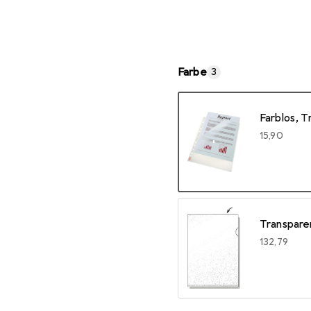
Farbe
3
Farblos, 
EUR
15,90
Transpare
EUR
132,79