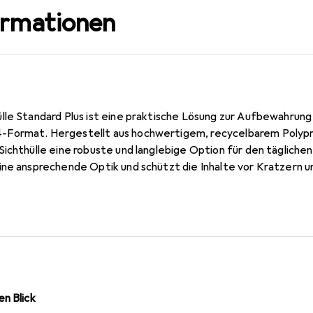
ormationen
lle Standard Plus ist eine praktische Lösung zur Aufbewahrung
Format. Hergestellt aus hochwertigem, recycelbarem Polypro
Sichthülle eine robuste und langlebige Option für den täglich
ine ansprechende Optik und schützt die Inhalte vor Kratzern u
nd linken Seite ermöglicht sie einen einfachen Zugriff auf di
er verstärkte Lochrand gewährleisten eine sichere Ablage in O
s bedeutet, dass sie keine schädlichen Chemikalien abgibt, 
n. Im Lieferumfang sind 100 Stück enthalten, was sie zu einer
 privaten Gebrauch macht.
n Blick