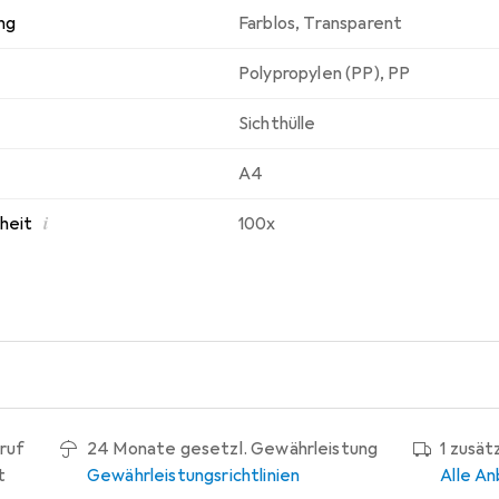
ng
Farblos
,
Transparent
Polypropylen (PP)
,
PP
Sichthülle
A4
i
nheit
100x
ruf
24 Monate gesetzl. Gewährleistung
1 zusät
t
Gewährleistungsrichtlinien
Alle An