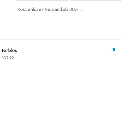
i
Kostenloser Versand ab 30,–
Farblos
EUR
107,92