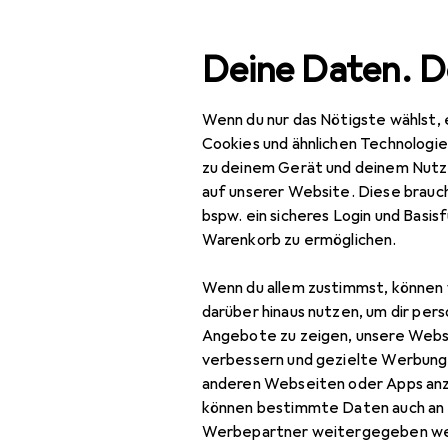
Suche
Deine Daten. D
Wenn du nur das Nötigste wählst, 
Navigation nach Kategorien
Büro + Schreibwaren
Bürobedarf
Ordnen + Archivieren
Gesamtsortiment
Cookies und ähnlichen Technologi
zu deinem Gerät und deinem Nutz
Büro + Schreibwaren
auf unserer Website. Diese brauch
bspw. ein sicheres Login und Basis
Bürobedarf
Warenkorb zu ermöglichen.
Ordnen + Archivieren
Wenn du allem zustimmst, können 
Aktenvernichter
darüber hinaus nutzen, um dir pers
Angebote zu zeigen, unsere Webs
Bindegerät
verbessern und gezielte Werbung
anderen Webseiten oder Apps an
Büroklammer
können bestimmte Daten auch an 
Dokumentenablage
Werbepartner weitergegeben we