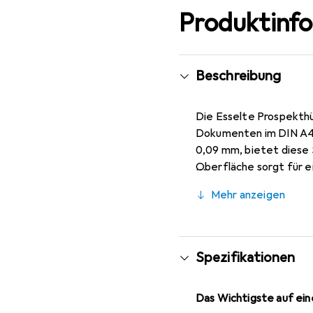
Produktinf
Beschreibung
Die Esselte Prospekthü
Dokumenten im DIN A4-
0,09 mm, bietet diese 
Oberfläche sorgt für e
Öffnung an der Ober- u
Mehr anzeigen
Universallochung und d
ist dokumentenecht, wa
beeinträchtigen könnte
Büros, Schulen und den
Spezifikationen
Das Wichtigste auf eine