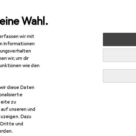
eine Wahl.
erfassen wir mit
Mappe
Leitz Esselte Prospekthülle Standard Plus, DIN A4
en Informationen
ungsverhalten
en wir, um dir
funktionen wie den
wir diese Daten
onalisierte
eite zu
 auf unseren und
zuzeigen. Dazu
Dritte und
rden.