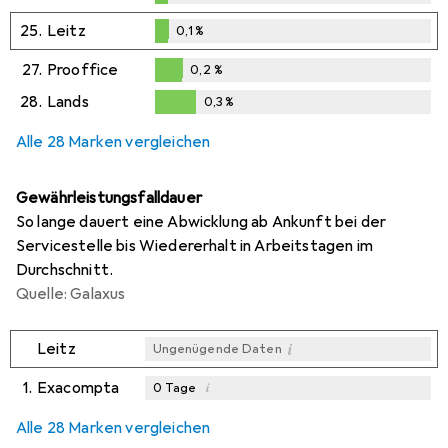
0,1
%
25.
Leitz
0,1
%
0,1
%
27.
Prooffice
0,2
%
0,2
%
28.
Lands
0,3
%
0,3
%
Alle 28 Marken vergleichen
Gewährleistungsfalldauer
So lange dauert eine Abwicklung ab Ankunft bei der
Servicestelle bis Wiedererhalt in Arbeitstagen im
Durchschnitt.
Quelle: Galaxus
i
Leitz
Ungenügende Daten
1.
Exacompta
i
0
Tage
i
i
i
Ungenügende Daten
Ungenügende Daten
Ungenügende Daten
Alle 28 Marken vergleichen