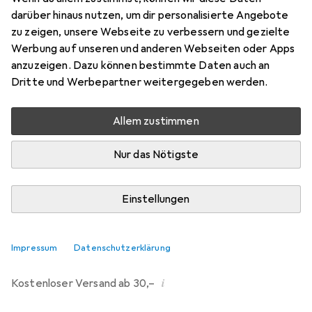
darüber hinaus nutzen, um dir personalisierte Angebote
Preis in EUR inkl. MwSt.
zu zeigen, unsere Webseite zu verbessern und gezielte
Werbung auf unseren und anderen Webseiten oder Apps
anzuzeigen. Dazu können bestimmte Daten auch an
Marke
Bewertungen
Dritte und Werbepartner weitergegeben werden.
Mehr von Leitz
Allem zustimmen
Mi, 12.8. geliefert
Mehr als 10 Stück an Lager beim Lieferanten
Nur das Nötigste
Lieferort angeben für genaue Lieferzeit
Einstellungen
In den Warenkorb
Vergleichen
Merken
Impressum
Datenschutzerklärung
i
Kostenloser Versand ab 30,–