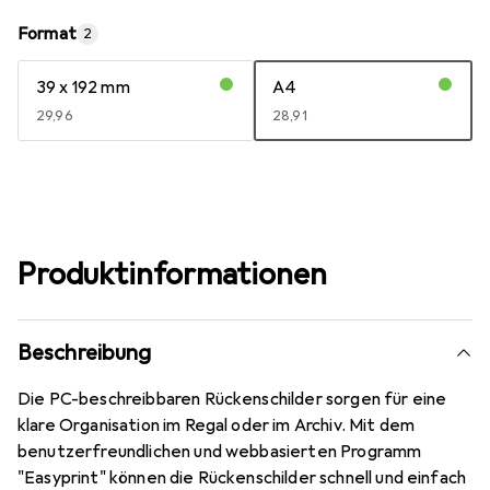
Format
2
39 x 192 mm
A4
EUR
29,96
EUR
28,91
Produktinformationen
Beschreibung
Die PC-beschreibbaren Rückenschilder sorgen für eine
klare Organisation im Regal oder im Archiv. Mit dem
benutzerfreundlichen und webbasierten Programm
"Easyprint" können die Rückenschilder schnell und einfach