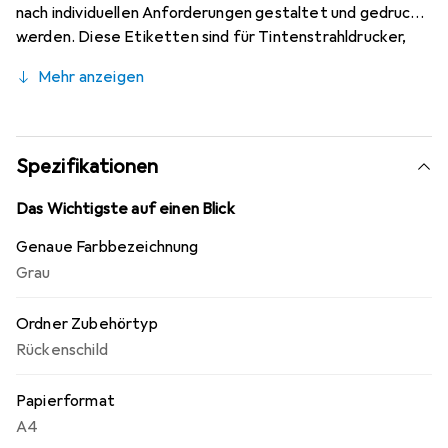
nach individuellen Anforderungen gestaltet und gedruckt
werden. Diese Etiketten sind für Tintenstrahldrucker,
Laserdrucker und Kopierer geeignet. Sie sind lang, schmal
Mehr anzeigen
und selbstklebend für eine einfache Positionierung und
sind länger und breiter als originale Rückenschilder. Sie sind
kompatibel mit Leitz 1050, 1060, 1067 und anderen
Standardordnern mit selbstklebenden Rückenschildern.
Spezifikationen
Das Wichtigste auf einen Blick
Genaue Farbbezeichnung
Grau
Ordner Zubehörtyp
Rückenschild
Papierformat
A4