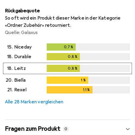
Rückgabequote
So oft wird ein Produkt dieser Marke in der Kategorie
«Ordner Zubehör» retourniert.
Quelle: Galaxus
15.
Niceday
0,7
%
0,7
%
18.
Durable
0,8
%
0,8
%
18.
Leitz
0,8
%
0,8
%
20.
Biella
1
%
1
%
21.
Rexel
1,1
%
1,1
%
Alle 28 Marken vergleichen
Fragen zum Produkt
0