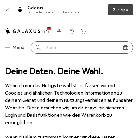
Galaxus
Zur App
Schneller finden und bestellen
Einstellungen
Kundenkonto
Vergleichslisten
Merklisten
Warenkorb
Navigation nach Kategorien
Menü
Suche
, 39 x 285 mm, lang, schmal, grau passend für Standard- und Hartpapp
Deine Daten. Deine Wahl.
Wenn du nur das Nötigste wählst, erfassen wir mit
Cookies und ähnlichen Technologien Informationen zu
8 Bilder
deinem Gerät und deinem Nutzungsverhalten auf unserer
Website. Diese brauchen wir, um dir bspw. ein sicheres
EUR
28,91
Login und Basisfunktionen wie den Warenkorb zu
Leitz
Ordnerrücken-Etikett, 39 x 285
ermöglichen.
mm, lang, schmal, grau passend für
Standard- und Hartpapp
Wenn du allem zustimmst, können wir diese Daten