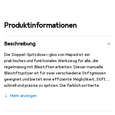
Produktinformationen
Beschreibung
Die Doppel-Spitzdose i-gloo von Maped ist ein
praktisches und funktionales Werkzeug für alle, die
regelmässig mit Bleistiften arbeiten. Dieser manuelle
Bleistiftspitzer ist für zwei verschiedene Stiftgrössen
geeignet und bietet eine effiziente Möglichkeit, Stifte
schnell und präzise zu spitzen. Die farblich sortierte
Ausführung sorgt nicht nur für eine ansprechende Optik,
Mehr anzeigen
sondern ermöglicht auch eine einfache Identifizierung
der Spitzdose. Die Verpackung in einer Ausstellungsbox
macht es einfach, die Spitzdosen zu präsentieren und zu