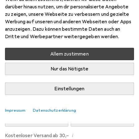
Preis in EUR inkl. MwSt.
darüber hinaus nutzen, um dir personalisierte Angebote
zu zeigen, unsere Webseite zu verbessern und gezielte
Bewertungen
Werbung auf unseren und anderen Webseiten oder Apps
anzuzeigen. Dazu können bestimmte Daten auch an
Dritte und Werbepartner weitergegeben werden.
Zwischen Mi, 12.8. und Fr, 14.8. geliefert
Allem zustimmen
Mehr als 10 Stück an Lager beim Drittanbieter
Lieferort angeben für genaue Lieferzeit
Nur das Nötigste
i
Angebot von
mcbuero.de
DE
Einstellungen
In den Warenkorb
Impressum
Datenschutzerklärung
Vergleichen
Merken
i
Kostenloser Versand ab 30,–