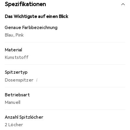
lagern. Hergestellt aus robustem Kunststoff, ist die i-
Spezifikationen
gloo Spitzdose sowohl langlebig als auch leicht zu
handhaben, was sie zu einem idealen Begleiter für Schule,
Das Wichtigste auf einen Blick
Büro oder kreative Projekte macht.
Genaue Farbbezeichnung
Blau
,
Pink
Material
Kunststoff
Spitzertyp
i
Dosenspitzer
Betriebsart
Manuell
Anzahl Spitzlöcher
2 Löcher