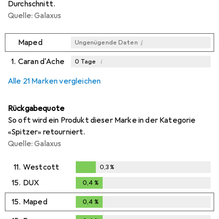
Durchschnitt.
Quelle: Galaxus
i
Maped
Ungenügende Daten
1.
Caran d'Ache
i
0
Tage
i
i
i
Ungenügende Daten
Ungenügende Daten
Ungenügende Daten
Alle 21 Marken vergleichen
Rückgabequote
So oft wird ein Produkt dieser Marke in der Kategorie
«Spitzer» retourniert.
Quelle: Galaxus
11.
Westcott
0,3
%
0,3
%
15.
DUX
0,4
%
0,4
%
15.
Maped
0,4
%
0,4
%