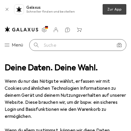
Galaxus
Zur App
Schneller finden und bestellen
Einstellungen
Kundenkonto
Vergleichslisten
Merklisten
Warenkorb
Navigation nach Kategorien
Menü
Suche
ittel
Deine Daten. Deine Wahl.
Spitzer
Maped Doppel-Spitzdose i-gloo, farbig sortiert
Wenn du nur das Nötigste wählst, erfassen wir mit
Cookies und ähnlichen Technologien Informationen zu
4 Bilder
deinem Gerät und deinem Nutzungsverhalten auf unserer
Website. Diese brauchen wir, um dir bspw. ein sicheres
EUR
9,44
Login und Basisfunktionen wie den Warenkorb zu
Maped
Doppel-Spitzdose i-gloo,
ermöglichen.
farbig sortiert
Wenn du allem zustimmst, können wir diese Daten