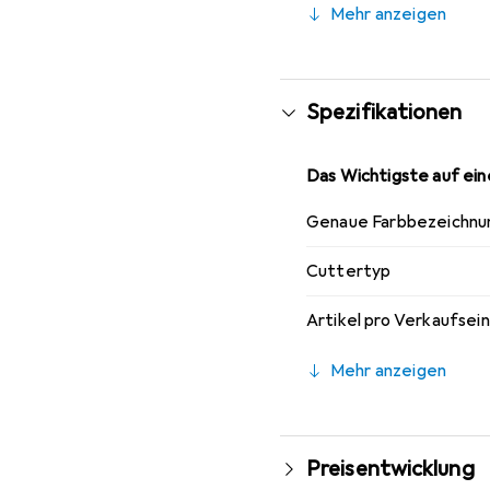
Mehr anzeigen
aufbewahrt werden. So 
Anspruch nehmen würde,
nächsten Besuch im La
Spezifikationen
Das Wichtigste auf eine
Genaue Farbbezeichnu
Cuttertyp
Artikel pro Verkaufsei
Mehr anzeigen
Preisentwicklung