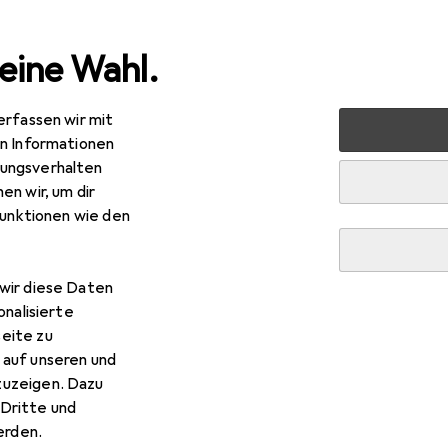
eine Wahl.
erfassen wir mit
 + Schreibwaren
Basteln
Bastelhilfsmittel
Cutter
en Informationen
ungsverhalten
en wir, um dir
funktionen wie den
wir diese Daten
onalisierte
eite zu
 auf unseren und
zuzeigen. Dazu
Dritte und
rden.