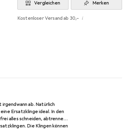
Vergleichen
Merken
i
Kostenloser Versand ab 30,–
irgendwann ab. Natürlich
ine Ersatzklinge ideal. In den
rei alles schneiden, abtrennen
satzklingen. Die Klingen können
e im Griff des Messers