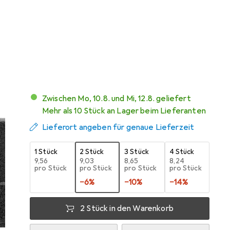
Angebot für
EUR
19,29
Bewertungen
2
Zwischen Mo, 10.8. und Mi, 12.8. geliefert
Mehr als 10 Stück an Lager beim Lieferanten
Lieferort angeben für genaue Lieferzeit
1 Stück
2 Stück
3 Stück
4 Stück
EUR
9,56
EUR
9,03
EUR
8,65
EUR
8,24
pro Stück
pro Stück
pro Stück
pro Stück
−
6
%
−
10
%
−
14
%
2 Stück in den Warenkorb