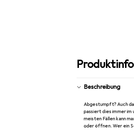
Produktinf
Beschreibung
Abgestumpft? Auch das
passiert dies immer im
meisten Fällen kann ma
oder öffnen. Wer ein S
einfach und ohne Werk