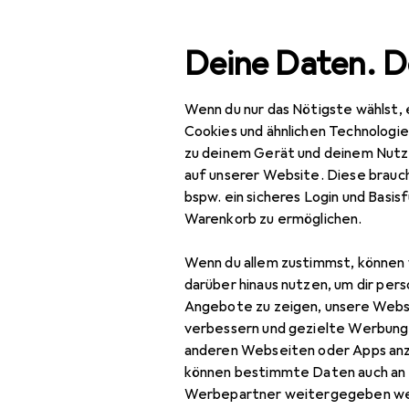
Suche
Deine Daten. D
Wenn du nur das Nötigste wählst, 
Navigation nach Kategorien
Gesamtsortiment
Büro
Gesamtsortiment
Cookies und ähnlichen Technologi
zu deinem Gerät und deinem Nutz
Büro + Schreibwaren
auf unserer Website. Diese brauch
bspw. ein sicheres Login und Basis
Basteln
Warenkorb zu ermöglichen.
Bastelhilfsmittel
Wenn du allem zustimmst, können 
Bleistift
darüber hinaus nutzen, um dir pers
Angebote zu zeigen, unsere Webs
Cutter
verbessern und gezielte Werbung
anderen Webseiten oder Apps an
Kleber
können bestimmte Daten auch an 
Lineal
Werbepartner weitergegeben we