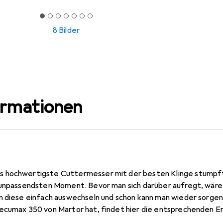
8 Bilder
ormationen
 hochwertigste Cuttermesser mit der besten Klinge stumpft 
 unpassendsten Moment. Bevor man sich darüber aufregt, wäre e
n diese einfach auswechseln und schon kann man wieder sorgenf
ecumax 350 von Martor hat, findet hier die entsprechenden Er
zeug ausgewechselt werden. Ausserdem kann eine Ersatzkling