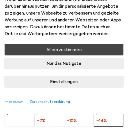
darüber hinaus nutzen, um dir personalisierte Angebote
12x
zu zeigen, unsere Webseite zu verbessern und gezielte
Preis in EUR inkl. MwSt.
Werbung auf unseren und anderen Webseiten oder Apps
anzuzeigen. Dazu können bestimmte Daten auch an
Marke
Bewertungen
Dritte und Werbepartner weitergegeben werden.
Mehr von Pelikan
Allem zustimmen
Zwischen Sa, 29.8. und Do, 10.9. geliefert
Nur das Nötigste
Mehr als 10 Stück an Lager beim Lieferanten
Benachrichtigen, wenn schneller verfügbar
Einstellungen
Lieferort angeben für genaue Lieferzeit
Impressum
Datenschutzerklärung
1 Stück
2 Stück
3 Stück
4 Stück
EUR
11,31
EUR
10,52
EUR
10,15
EUR
9,76
pro Stück
pro Stück
pro Stück
pro Stück
−
7
%
−
10
%
−
14
%