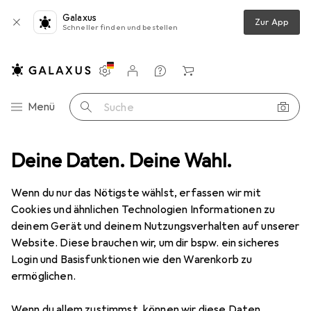
Galaxus
Zur App
Schneller finden und bestellen
Einstellungen
Kundenkonto
Vergleichslisten
Merklisten
Warenkorb
Navigation nach Kategorien
Menü
Suche
reibwaren
Deine Daten. Deine Wahl.
Schreibstifte
Pelikan STICK SUPER - Kugelschreiber
Wenn du nur das Nötigste wählst, erfassen wir mit
Cookies und ähnlichen Technologien Informationen zu
5 Bilder
deinem Gerät und deinem Nutzungsverhalten auf unserer
Website. Diese brauchen wir, um dir bspw. ein sicheres
MENGENRABATT
Login und Basisfunktionen wie den Warenkorb zu
ermöglichen.
EUR
9,76
Spare
EUR
6,20
Pelikan
STICK SUPER - Kugelschreiber
Wenn du allem zustimmst, können wir diese Daten