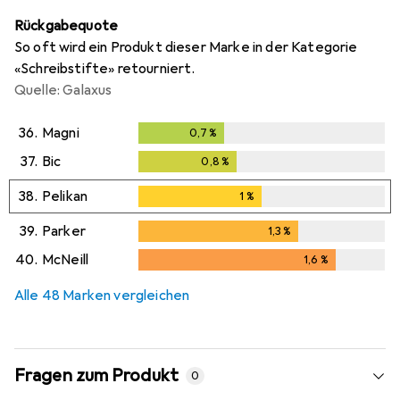
Rückgabequote
So oft wird ein Produkt dieser Marke in der Kategorie
«Schreibstifte» retourniert.
Quelle: Galaxus
36.
Magni
0,7
%
0,7
%
37.
Bic
0,8
%
0,8
%
38.
Pelikan
1
%
1
%
39.
Parker
1,3
%
1,3
%
40.
McNeill
1,6
%
1,6
%
Alle 48 Marken vergleichen
Fragen zum Produkt
0