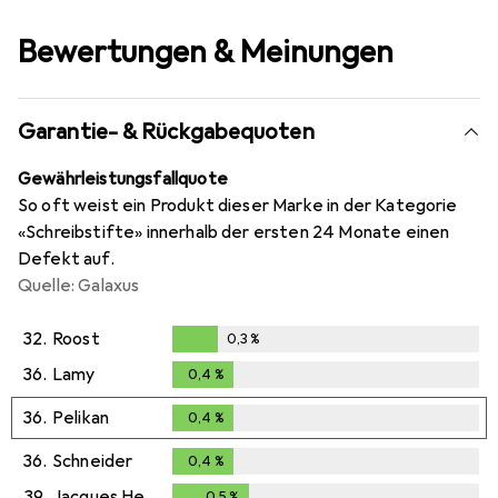
Bewertungen & Meinungen
Garantie- & Rückgabequoten
Gewährleistungsfallquote
So oft weist ein Produkt dieser Marke in der Kategorie
«Schreibstifte» innerhalb der ersten 24 Monate einen
Defekt auf.
Quelle: Galaxus
32.
Roost
0,3
%
0,3
%
36.
Lamy
0,4
%
0,4
%
36.
Pelikan
0,4
%
0,4
%
36.
Schneider
0,4
%
0,4
%
39.
Jacques Herbin
0,5
%
0,5
%