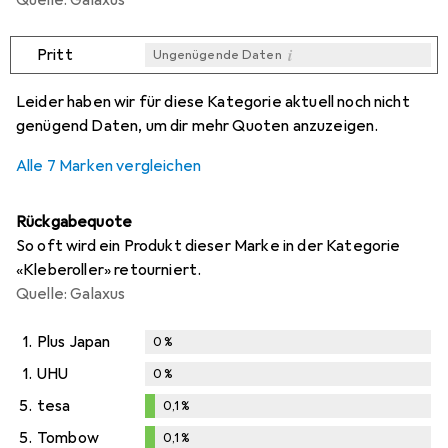
i
Pritt
Ungenügende Daten
i
i
i
i
Ungenügende Daten
Ungenügende Daten
Ungenügende Daten
Ungenügende Daten
Leider haben wir für diese Kategorie aktuell noch nicht
genügend Daten, um dir mehr Quoten anzuzeigen.
Alle 7 Marken vergleichen
Rückgabequote
So oft wird ein Produkt dieser Marke in der Kategorie
«Kleberoller» retourniert.
Quelle: Galaxus
1.
Plus Japan
0
%
1.
UHU
0
%
5.
tesa
0,1
%
0,1
%
5.
Tombow
0,1
%