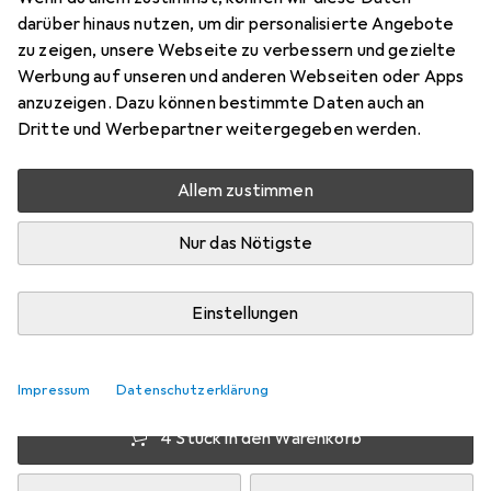
darüber hinaus nutzen, um dir personalisierte Angebote
Preis in EUR inkl. MwSt.
zu zeigen, unsere Webseite zu verbessern und gezielte
Werbung auf unseren und anderen Webseiten oder Apps
Bewertungen
anzuzeigen. Dazu können bestimmte Daten auch an
2
Dritte und Werbepartner weitergegeben werden.
Allem zustimmen
Mo, 10.8. geliefert
Mehr als 10 Stück an Lager beim Lieferanten
Nur das Nötigste
Lieferort angeben für genaue Lieferzeit
Einstellungen
1 Stück
2 Stück
3 Stück
4 Stück
EUR
6,53
EUR
5,97
EUR
5,71
pro Stück
EUR
5,43
pro Stück
pro Stück
pro Stück
−
13
%
−
9
%
−
17
%
Impressum
Datenschutzerklärung
4 Stück in den Warenkorb