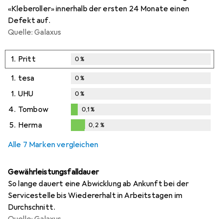
«Kleberoller» innerhalb der ersten 24 Monate einen
Defekt auf.
Quelle: Galaxus
1.
Pritt
0
%
1.
tesa
0
%
1.
UHU
0
%
4.
Tombow
0,1
%
0,1
%
5.
Herma
0,2
%
0,2
%
Alle 7 Marken vergleichen
Gewährleistungsfalldauer
So lange dauert eine Abwicklung ab Ankunft bei der
Servicestelle bis Wiedererhalt in Arbeitstagen im
Durchschnitt.
Quelle: Galaxus