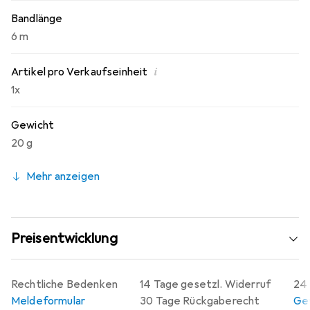
Bandlänge
6 m
i
Artikel pro Verkaufseinheit
1x
Gewicht
20 g
Mehr anzeigen
Preisentwicklung
Rechtliche Bedenken
14 Tage gesetzl. Widerruf
24 
Meldeformular
30 Tage Rückgaberecht
Gew