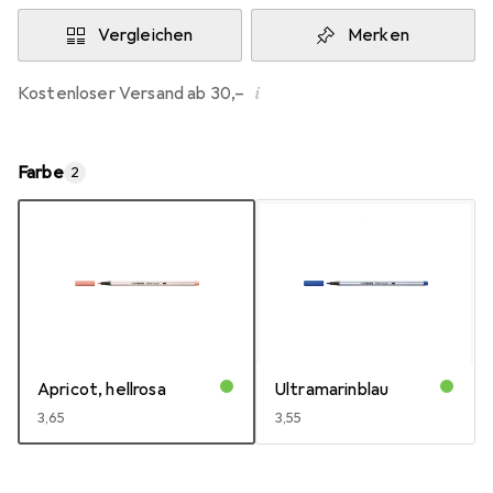
Vergleichen
Merken
i
Kostenloser Versand ab 30,–
Farbe
2
Apricot, hellrosa
Ultramarinblau
EUR
3,65
EUR
3,55