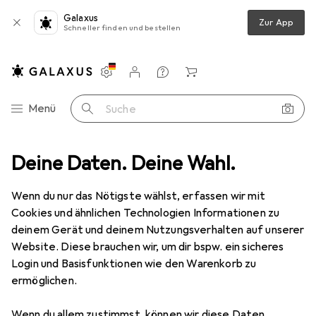
Galaxus
Zur App
Schneller finden und bestellen
Einstellungen
Kundenkonto
Vergleichslisten
Merklisten
Warenkorb
Navigation nach Kategorien
Menü
Suche
reibwaren
Deine Daten. Deine Wahl.
Malen + Zeichnen
Malstifte
Stabilo Pen 68 brush
Wenn du nur das Nötigste wählst, erfassen wir mit
Cookies und ähnlichen Technologien Informationen zu
14 Bilder
deinem Gerät und deinem Nutzungsverhalten auf unserer
Website. Diese brauchen wir, um dir bspw. ein sicheres
MENGENRABATT
Login und Basisfunktionen wie den Warenkorb zu
ermöglichen.
EUR
3,19
Spare
EUR
0,92
Stabilo
Pen 68 brush
Wenn du allem zustimmst, können wir diese Daten