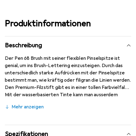
Produktinformationen
Beschreibung
Der Pen 68 Brush mit seiner flexiblen Pinselspitze ist
genial, um ins Brush-Lettering einzusteigen. Durch das
unterschiedlich starke Aufdrücken mit der Pinselspitze
bestimmt man, wie kräftig oder filigran die Linien werden.
Den Premium-Filzstift gibt es in einer tollen Farbvielfalt.
Mit der wasserbasierten Tinte kann man ausserdem
erfrischend kreative Aquarell- und Blending-Effekte aufs
Mehr anzeigen
Papier zaubern. Nicht geeignet für Kinder unter 3 Jahren,
wegen Erstickungsgefahr durch Kleinteile.
Spezifikationen