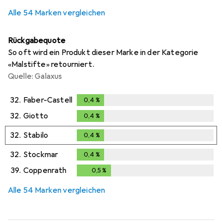
Alle 54 Marken vergleichen
Rückgabequote
So oft wird ein Produkt dieser Marke in der Kategorie
«Malstifte» retourniert.
Quelle: Galaxus
32.
Faber-Castell
0,4
%
0,4
%
32.
Giotto
0,4
%
0,4
%
32.
Stabilo
0,4
%
0,4
%
32.
Stockmar
0,4
%
0,4
%
39.
Coppenrath
0,5
%
0,5
%
Alle 54 Marken vergleichen