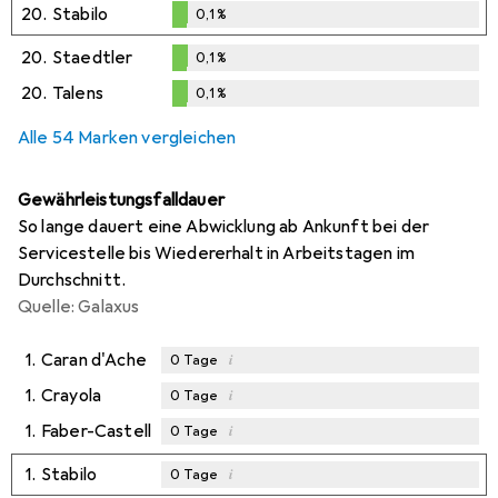
20.
Stabilo
0,1
%
0,1
%
20.
Staedtler
0,1
%
0,1
%
20.
Talens
0,1
%
0,1
%
Alle 54 Marken vergleichen
Gewährleistungsfalldauer
So lange dauert eine Abwicklung ab Ankunft bei der
Servicestelle bis Wiedererhalt in Arbeitstagen im
Durchschnitt.
Quelle: Galaxus
1.
Caran d'Ache
i
0
Tage
1.
Crayola
i
0
Tage
1.
Faber-Castell
i
0
Tage
1.
Stabilo
i
0
Tage