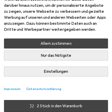
darüber hinaus nutzen, um dir personalisierte Angebote
1x
zu zeigen, unsere Webseite zu verbessern und gezielte
Preis in EUR inkl. MwSt.
Werbung auf unseren und anderen Webseiten oder Apps
anzuzeigen. Dazu können bestimmte Daten auch an
Bewertungen
Dritte und Werbepartner weitergegeben werden.
1
Allem zustimmen
Mi, 12.8. geliefert
Nur das Nötigste
9 Stück an Lager beim Lieferanten
Lieferort angeben für genaue Lieferzeit
Einstellungen
1 Stück
2 Stück
3 Stück
4 Stück
EUR
3,65
EUR
3,19
pro Stück
EUR
2,98
EUR
2,75
pro Stück
pro Stück
pro Stück
Impressum
Datenschutzerklärung
−
13
%
−
18
%
−
25
%
2 Stück in den Warenkorb