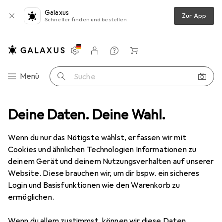
Galaxus
Zur App
Schneller finden und bestellen
Einstellungen
Kundenkonto
Vergleichslisten
Merklisten
Warenkorb
Navigation nach Kategorien
Menü
Suche
n + Zeichnen
Deine Daten. Deine Wahl.
Malstifte
Stabilo Pen 68 brush Premium-Filzstift
Wenn du nur das Nötigste wählst, erfassen wir mit
Cookies und ähnlichen Technologien Informationen zu
9 Bilder
deinem Gerät und deinem Nutzungsverhalten auf unserer
Website. Diese brauchen wir, um dir bspw. ein sicheres
MENGENRABATT
Login und Basisfunktionen wie den Warenkorb zu
ermöglichen.
EUR
12,17
Spare
EUR
0,98
Stabilo
Pen 68 brush Premium-Filzstift
Wenn du allem zustimmst, können wir diese Daten