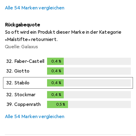
Alle 54 Marken vergleichen
Rückgabequote
So oft wird ein Produkt dieser Marke in der Kategorie
«Malstifte» retourniert.
Quelle: Galaxus
32.
Faber-Castell
0,4
%
0,4
%
32.
Giotto
0,4
%
0,4
%
32.
Stabilo
0,4
%
0,4
%
32.
Stockmar
0,4
%
0,4
%
39.
Coppenrath
0,5
%
0,5
%
Alle 54 Marken vergleichen