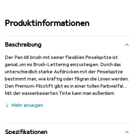
Produktinformationen
Beschreibung
Der Pen 68 brush mit seiner flexiblen Pinselspitze ist
genial, um ins Brush-Lettering einzusteigen. Durch das
unterschiedlich starke Aufdrücken mit der Pinselspitze
bestimmt man, wie kräftig oder filigran die Linien werden.
Den Premium-Filzstift gibt es in einer tollen Farbvielfalt.
Mit der wasserbasierten Tinte kann man außerdem
erfrischend kreative Aquarell- und Blending-Effekte aufs
Mehr anzeigen
Papier zaubern. Nicht geeignet für Kinder unter 3 Jahren,
wegen Erstickungsgefahr durch Kleinteile.
Spezifikationen