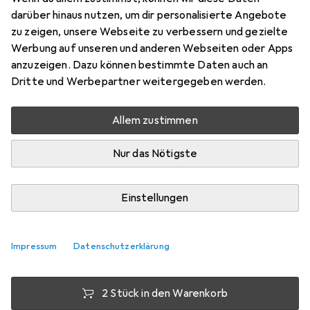
darüber hinaus nutzen, um dir personalisierte Angebote
1x
zu zeigen, unsere Webseite zu verbessern und gezielte
Preis in EUR inkl. MwSt.
Werbung auf unseren und anderen Webseiten oder Apps
anzuzeigen. Dazu können bestimmte Daten auch an
Bewertungen
Dritte und Werbepartner weitergegeben werden.
1
Allem zustimmen
Mi, 12.8. geliefert
Nur das Nötigste
Mehr als 10 Stück an Lager beim Lieferanten
Lieferort angeben für genaue Lieferzeit
Einstellungen
1 Stück
2 Stück
3 Stück
4 Stück
EUR
12,66
EUR
12,17
EUR
11,95
EUR
11,71
pro Stück
pro Stück
pro Stück
pro Stück
Impressum
Datenschutzerklärung
−
4
%
−
6
%
−
8
%
2 Stück in den Warenkorb