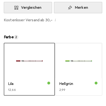
Vergleichen
Merken
i
Kostenloser Versand ab 30,–
Farbe
2
Lila
Hellgrün
EUR
12,66
EUR
2,99