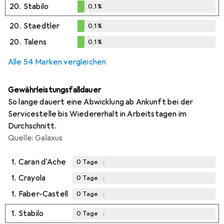
20.
Stabilo
0,1
%
0,1
%
20.
Staedtler
0,1
%
0,1
%
20.
Talens
0,1
%
0,1
%
Alle 54 Marken vergleichen
Gewährleistungsfalldauer
So lange dauert eine Abwicklung ab Ankunft bei der
Servicestelle bis Wiedererhalt in Arbeitstagen im
Durchschnitt.
Quelle: Galaxus
1.
Caran d'Ache
i
0
Tage
1.
Crayola
i
0
Tage
1.
Faber-Castell
i
0
Tage
1.
Stabilo
i
0
Tage