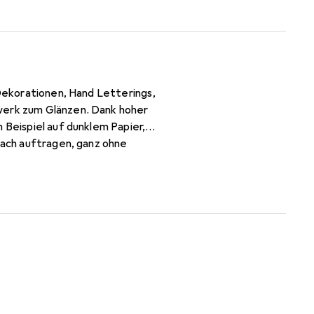
 Dekorationen, Hand Letterings,
twerk zum Glänzen. Dank hoher
 Beispiel auf dunklem Papier,
nfach auftragen, ganz ohne
e Stiftspitze für ein tolles
ndumdrehen zaubern. Die Stifte