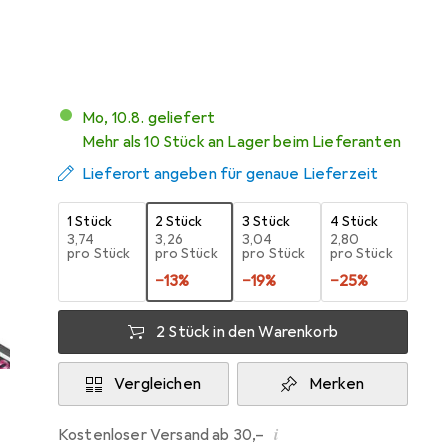
104
Mo, 10.8. geliefert
Mehr als 10 Stück an Lager beim Lieferanten
Lieferort angeben für genaue Lieferzeit
1 Stück
2 Stück
3 Stück
4 Stück
EUR
3,74
EUR
3,26
EUR
3,04
EUR
2,80
pro Stück
pro Stück
pro Stück
pro Stück
−
13
%
−
19
%
−
25
%
2 Stück in den Warenkorb
Vergleichen
Merken
i
Kostenloser Versand ab 30,–