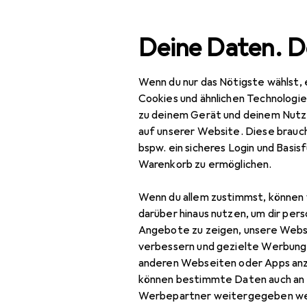
Suche
Deine Daten. D
Wenn du nur das Nötigste wählst, 
Navigation nach Kategorien
Gesamtsortiment
Büro
Gesamtsortiment
Cookies und ähnlichen Technologi
zu deinem Gerät und deinem Nutz
Büro + Schreibwaren
auf unserer Website. Diese brauch
bspw. ein sicheres Login und Basis
Malen + Zeichnen
Warenkorb zu ermöglichen.
Bastelpapier
Wenn du allem zustimmst, können 
Etui
darüber hinaus nutzen, um dir pers
Angebote zu zeigen, unsere Webs
Keilrahmen
verbessern und gezielte Werbung
anderen Webseiten oder Apps an
Künstlerfarbe +
können bestimmte Daten auch an 
Bastelfarbe
Werbepartner weitergegeben we