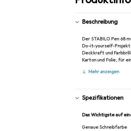
Beschreibung
Der STABILO Pen 68 meta
Do-it-yourself-Projekt
Deckkraft und Farbbrill
Karton und Folie, für e
Pumpen und Schütteln d
Mehr anzeigen
Malerlebnis, denn durc
eignen sich ideal als G
Spezifikationen
Das Wichtigste auf eine
Genaue Schreibfarbe