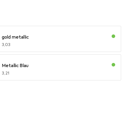
gold metallic
EUR
3,03
Metallic Blau
EUR
3,21
metallic hellgrün
EUR
3,30