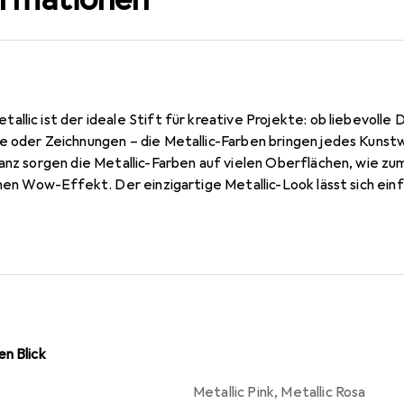
llic ist der ideale Stift für kreative Projekte: ob liebevolle
e oder Zeichnungen – die Metallic-Farben bringen jedes Kuns
anz sorgen die Metallic-Farben auf vielen Oberflächen, wie zum
inen Wow-Effekt. Der einzigartige Metallic-Look lässt sich ei
er Stifte. Neben der geruchsarmen Tinte sorgt auch die robust
h die satte Farbabgabe lassen sich glänzende Highlights im Ha
eschenk für kreative Köpfe und Do-it-yourself-Fans.
n Blick
Metallic Pink
,
Metallic Rosa