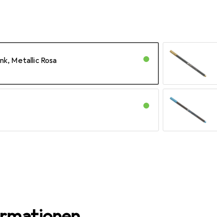
ink, Metallic Rosa
rün
iolett
ormationen