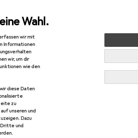
eine Wahl.
erfassen wir mit
 + Schreibwaren
Malen + Zeichnen
Malstifte
Stabilo 
en Informationen
ungsverhalten
en wir, um dir
funktionen wie den
wir diese Daten
onalisierte
eite zu
 auf unseren und
zuzeigen. Dazu
Dritte und
rden.