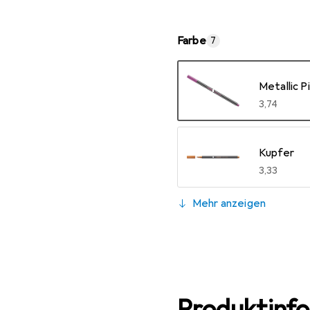
Farbe
7
Metallic P
EUR
3,74
Kupfer
EUR
3,33
Mehr anzeigen
Metallic G
EUR
3,15
Metallic V
EUR
3,63
Produktinf