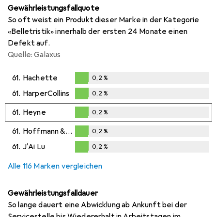
Gewährleistungsfallquote
So oft weist ein Produkt dieser Marke in der Kategorie
«Belletristik» innerhalb der ersten 24 Monate einen
Defekt auf.
Quelle: Galaxus
61.
Hachette
0,2
%
0,2
%
61.
HarperCollins
0,2
%
0,2
%
61.
Heyne
0,2
%
0,2
%
61.
Hoffmann & Campe
0,2
%
0,2
%
61.
J'Ai Lu
0,2
%
0,2
%
Alle 116 Marken vergleichen
Gewährleistungsfalldauer
So lange dauert eine Abwicklung ab Ankunft bei der
Servicestelle bis Wiedererhalt in Arbeitstagen im