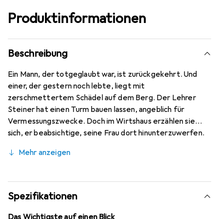
Produktinformationen
Beschreibung
Ein Mann, der totgeglaubt war, ist zurückgekehrt. Und
einer, der gestern noch lebte, liegt mit
zerschmettertem Schädel auf dem Berg. Der Lehrer
Steiner hat einen Turm bauen lassen, angeblich für
Vermessungszwecke. Doch im Wirtshaus erzählen sie
sich, er beabsichtige, seine Frau dort hinunterzuwerfen.
Aber dann liegt er selber unten, mit zerschmettertem
Mehr anzeigen
Schädel und leeren Augen. Wer hat seinen perfiden Plan
für sich missbraucht? Und wer erbt jetzt den Hof, den der
Lehrer nie haben wollte? Seine Frau? Oder der ungeliebte
Bruder, dessen Name voreilig ins Kriegerdenkmal
Spezifikationen
gemeisselt worden war? Doch er kehrte zurück, und statt
seines Lebens hat er nur einen Arm im Krieg gelassen –
Das Wichtigste auf einen Blick