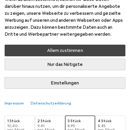
darüber hinaus nutzen, um dir personalisierte Angebote
Preis in EUR inkl. MwSt.
zu zeigen, unsere Webseite zu verbessern und gezielte
Werbung auf unseren und anderen Webseiten oder Apps
Schneller lieferbar
anzuzeigen. Dazu können bestimmte Daten auch an
Angebot für
EUR
20,46
Dritte und Werbepartner weitergegeben werden.
Bewertungen
Allem zustimmen
39
Nur das Nötigste
Zwischen Fr, 14.8. und Fr, 21.8. geliefert
Mehr als 10 Stück an Lager beim Lieferanten
Einstellungen
Benachrichtigen, wenn schneller verfügbar
Impressum
Datenschutzerklärung
Lieferort angeben für genaue Lieferzeit
1 Stück
2 Stück
3 Stück
4 Stück
EUR
10,40
EUR
9,41
EUR
8,95
EUR
8,45
pro Stück
pro Stück
pro Stück
pro Stück