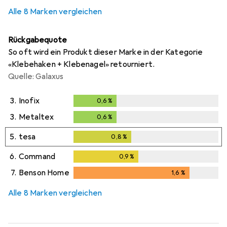
Alle 8 Marken vergleichen
Rückgabequote
So oft wird ein Produkt dieser Marke in der Kategorie
«Klebehaken + Klebenagel» retourniert.
Quelle: Galaxus
3.
Inofix
0,6
%
0,6
%
3.
Metaltex
0,6
%
0,6
%
5.
tesa
0,8
%
0,8
%
6.
Command
0,9
%
0,9
%
7.
Benson Home
1,6
%
1,6
%
Alle 8 Marken vergleichen