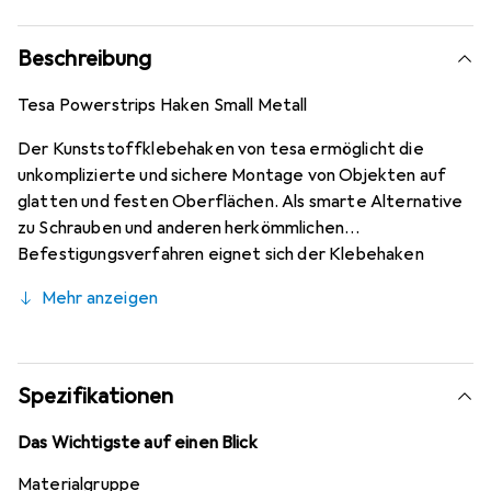
Beschreibung
Tesa Powerstrips Haken Small Metall
Der Kunststoffklebehaken von tesa ermöglicht die
unkomplizierte und sichere Montage von Objekten auf
glatten und festen Oberflächen. Als smarte Alternative
zu Schrauben und anderen herkömmlichen
Befestigungsverfahren eignet sich der Klebehaken
besonders zum Einsatz auf Materialien wie Glas oder
Mehr anzeigen
Kacheln. Die tesa Powerstrips werden dabei vollständig
vom Haken überdeckt. Sowohl das unkomplizierte
Anbringen als auch das spurlose Entfernen macht diesen
praktischen Allrounder zu einer besonders smarten
Spezifikationen
Befestigungslösung.
Das Wichtigste auf einen Blick
Materialgruppe