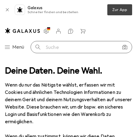
Galaxus
Zur App
Schneller finden und bestellen
Einstellungen
Kundenkonto
Vergleichslisten
Merklisten
Warenkorb
Navigation nach Kategorien
Menü
Suche
Klebehaken + Klebenagel
Deine Daten. Deine Wahl.
tesa Powerstrips Haken SMALL Metall
Wenn du nur das Nötigste wählst, erfassen wir mit
Cookies und ähnlichen Technologien Informationen zu
12 Bilder
deinem Gerät und deinem Nutzungsverhalten auf unserer
Website. Diese brauchen wir, um dir bspw. ein sicheres
MENGENRABATT
Login und Basisfunktionen wie den Warenkorb zu
ermöglichen.
EUR
8,95
Spare
EUR
4,35
tesa
Powerstrips Haken SMALL Metall
Wenn du allem zustimmst, können wir diese Daten