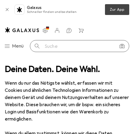
Galaxus
Zur App
Schneller finden und bestellen
Einstellungen
Kundenkonto
Vergleichslisten
Merklisten
Warenkorb
Navigation nach Kategorien
Menü
Suche
eibwaren
Deine Daten. Deine Wahl.
Büro + Schreibwaren
Schreibwaren
Schreibstifte
Schreibstifte
Wenn du nur das Nötigste wählst, erfassen wir mit
Cookies und ähnlichen Technologien Informationen zu
deinem Gerät und deinem Nutzungsverhalten auf unserer
Produkte
Forum
Website. Diese brauchen wir, um dir bspw. ein sicheres
Login und Basisfunktionen wie den Warenkorb zu
ermöglichen.
Wenn du allem zustimmst, können wir diese Daten