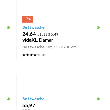
−7%
Bettwäsche
EUR
EUR
24,64
statt
26,47
vidaXL
Damari
Bettwäsche Set, 135 x 200 cm
31
Bettwäsche
EUR
55,97