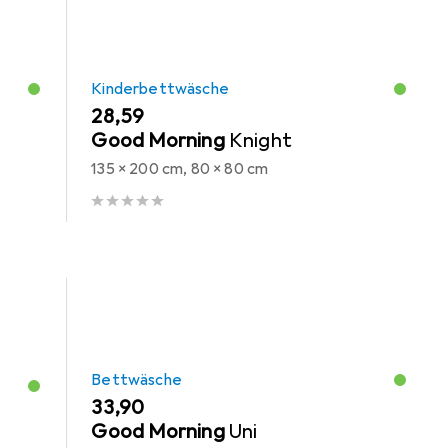
Kinderbettwäsche
EUR
28,59
Good Morning
Knight
135 x 200 cm, 80 x 80 cm
Bettwäsche
EUR
33,90
Good Morning
Uni