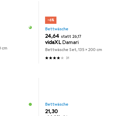
−6%
Bettwäsche
EUR
EUR
24,64
statt
26,17
vidaXL
Damari
0 cm
Bettwäsche Set, 135 x 200 cm
31
Bettwäsche
EUR
21,30