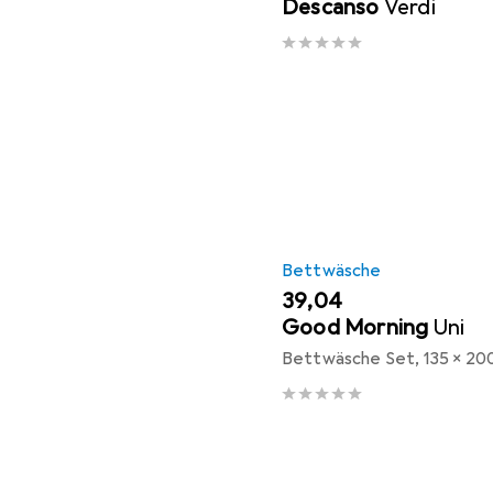
Descanso
Verdi
Bettwäsche
EUR
39,04
Good Morning
Uni
Bettwäsche Set, 135 x 20