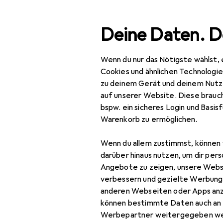
Suche
Deine Daten. D
Wenn du nur das Nötigste wählst, 
Navigation nach Kategorien
Gesamtsortiment
Woh
Gesamtsortiment
Cookies und ähnlichen Technologi
zu deinem Gerät und deinem Nutz
Wohnen
auf unserer Website. Diese brauch
EU
48
bspw. ein sicheres Login und Basis
Heimtextilien
Ba
Warenkorb zu ermöglichen.
Schlaftextilien
Wenn du allem zustimmst, können 
Bettwäsche
darüber hinaus nutzen, um dir pers
Angebote zu zeigen, unsere Webs
Duvet
Zubehör für
verbessern und gezielte Werbung
anderen Webseiten oder Apps an
Fixleintuch
können bestimmte Daten auch an 
Hier findest du passendes
Heizdecke
Werbepartner weitergegeben we