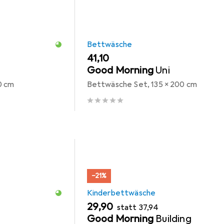
Bettwäsche
EUR
41,10
Good Morning
Uni
0 cm
Bettwäsche Set, 135 x 200 cm
−21%
Kinderbettwäsche
EUR
EUR
29,90
statt
37,94
Good Morning
Building