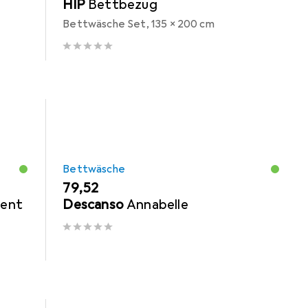
HIP
Bettbezug
Bettwäsche Set, 135 x 200 cm
Bettwäsche
EUR
79,52
ient
Descanso
Annabelle