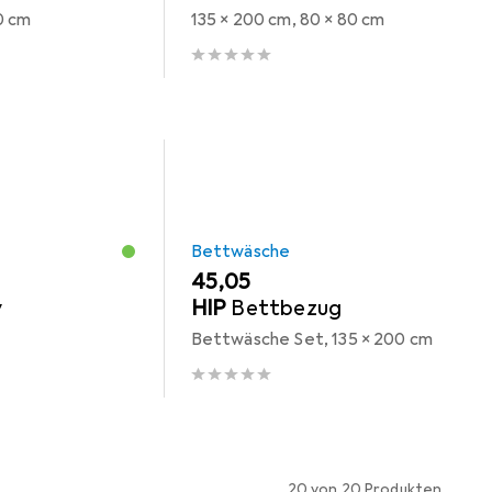
0 cm
135 x 200 cm, 80 x 80 cm
Bettwäsche
EUR
45,05
y
HIP
Bettbezug
Bettwäsche Set, 135 x 200 cm
20 von 20 Produkten