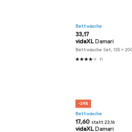
Bettwäsche
EUR
33,17
vidaXL
Damari
Bettwäsche Set, 135 x 20
31
−24%
Bettwäsche
EUR
EUR
17,60
statt
23,16
vidaXL
Damari