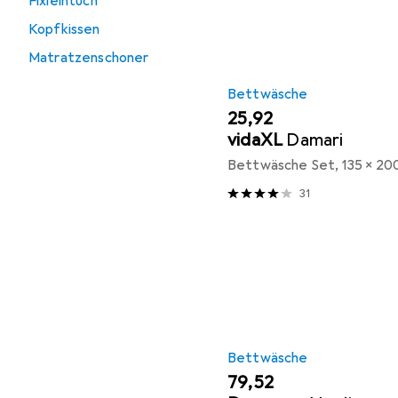
Fixleintuch
Kopfkissen
Matratzenschoner
Bettwäsche
EUR
25,92
vidaXL
Damari
Bettwäsche Set, 135 x 20
31
Bettwäsche
EUR
79,52