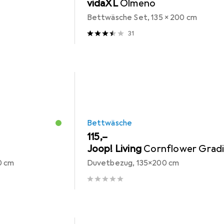
vidaXL
Olmeno
Bettwäsche Set, 135 x 200 cm
31
Bettwäsche
EUR
115,–
Joop! Living
Cornflower Grad
0 cm
Duvetbezug, 135x200 cm