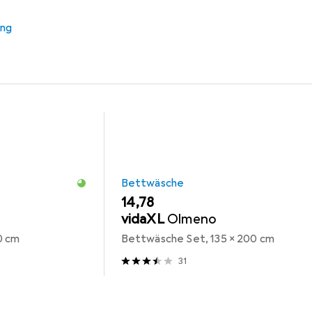
e
Kinderbettwäsche
ung
Bettwäsche
EUR
14,78
vidaXL
Olmeno
0 cm
Bettwäsche Set, 135 x 200 cm
31