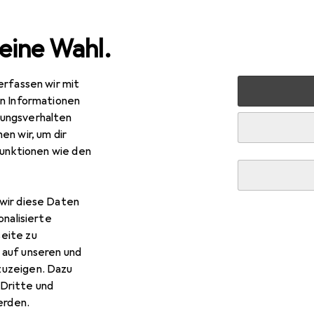
eine Wahl.
erfassen wir mit
nen
Heimtextilien
Schlaftextilien
Duvet
Badenia
en Informationen
ungsverhalten
en wir, um dir
EUR
R
,89
funktionen wie den
statt
52,99
denia Trendline
Princess
wir diese Daten
onalisierte
eite zu
 Badenia Trendline Princess
 auf unseren und
zuzeigen. Dazu
Dritte und
 Zubehör zum Produkt Badenia Trendline Princess aus den Ka
rden.