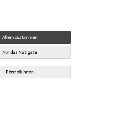
Einstellungen
Kundenkonto
Vergleichslisten
Merklisten
Warenkorb
Anmelden
Allem zustimmen
 Trendline Princess
Zubehör
Nur das Nötigste
Einstellungen
tegorien Bettwäsche und Kinderbettwäsche.