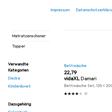
Heizkissen
Beliebt
Bettwäsch
Impressum
Datenschutzerklär
Kopfkissen
Sortieren nach
:
Relevanz
Matratze
Produktliste
Matratzenschoner
Topper
Verwandte
Bettwäsche
Kategorien
EUR
22,79
vidaXL
Damari
Decke
Bettwäsche Set, 135 x 20
Kinderduvet
31
Dazugehörig