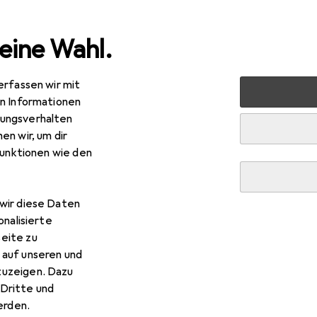
eine Wahl.
erfassen wir mit
en
Heimtextilien
Schlaftextilien
Duvet
Bettwaren
en Informationen
ungsverhalten
en wir, um dir
funktionen wie den
ttwarenShop
Tencel Lyocell 4-Jahreszeiten Lyoce
 g, Lyocell, Polyester, 155 x 200 cm
wir diese Daten
onalisierte
eite zu
 auf unseren und
 BettwarenShop Tencel Lyocel
zuzeigen. Dazu
Dritte und
 Zubehör zum Produkt BettwarenShop Tencel Lyocell 4-Jahres
rden.