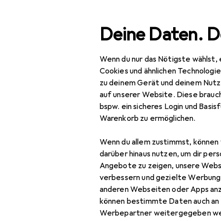
Suche
Deine Daten. D
Wenn du nur das Nötigste wählst, 
Navigation nach Kategorien
Gesamtsortiment
Wohn
Gesamtsortiment
Cookies und ähnlichen Technologi
zu deinem Gerät und deinem Nutz
Wohnen
auf unserer Website. Diese brauch
bspw. ein sicheres Login und Basis
Be
Heimtextilien
Warenkorb zu ermöglichen.
620
Schlaftextilien
Wenn du allem zustimmst, können 
Bettwäsche
darüber hinaus nutzen, um dir pers
Angebote zu zeigen, unsere Webs
Duvet
verbessern und gezielte Werbung
Zubehör für
anderen Webseiten oder Apps an
Fixleintuch
können bestimmte Daten auch an 
Heizdecke
Hier findest du passendes
Werbepartner weitergegeben we