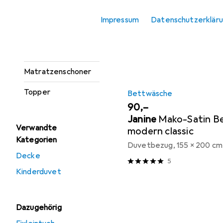
Sortieren nach
:
Relevanz
Heizkissen
Impressum
Datenschutzerklär
Produktliste
Kopfkissen
Matratze
Matratzenschoner
Topper
Bettwäsche
EUR
90,–
Janine
Mako-Satin B
Verwandte
modern classic
Kategorien
Duvetbezug, 155 x 200 cm
Decke
5
Kinderduvet
Dazugehörig