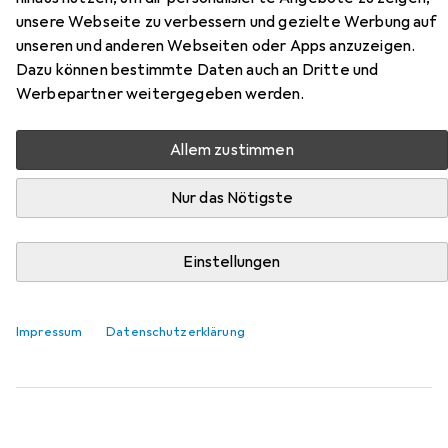
Zubehör für BettwarenShop
unsere Webseite zu verbessern und gezielte Werbung auf
Toronto
unseren und anderen Webseiten oder Apps anzuzeigen.
Dazu können bestimmte Daten auch an Dritte und
Hier findest du passendes Zubehör zum Produkt
Werbepartner weitergegeben werden.
BettwarenShop Toronto aus der Kategorie Bettwäsche.
Relevanz
Allem zustimmen
Produktliste
Nur das Nötigste
Einstellungen
Bettwäsche
EUR
100,–
Janine
Mako-Satin Bettwäsche modern classic
Impressum
Datenschutzerklärung
5