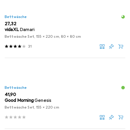
Bettwäsche
EUR
27,32
vidaXL
Damari
Bettwäsche Set, 155 x 220 cm, 80 x 80 cm
31
Bettwäsche
EUR
41,90
Good Morning
Genesis
Bettwäsche Set, 155 x 220 cm