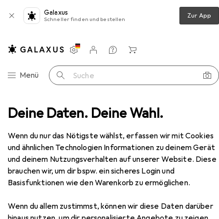
Galaxus
Zur App
Schneller finden und bestellen
Einstellungen
Kundenkonto
Vergleichslisten
Merklisten
Warenkorb
Navigation nach Kategorien
Menü
Suche
Schlaftextilien
Deine Daten. Deine Wahl.
Duvet
BettwarenShop Toronto
Zubehör
Wenn du nur das Nötigste wählst, erfassen wir mit Cookies
und ähnlichen Technologien Informationen zu deinem Gerät
EUR
224,99
BettwarenShop
Toronto
und deinem Nutzungsverhalten auf unserer Website. Diese
brauchen wir, um dir bspw. ein sicheres Login und
Basisfunktionen wie den Warenkorb zu ermöglichen.
Wenn du allem zustimmst, können wir diese Daten darüber
hinaus nutzen, um dir personalisierte Angebote zu zeigen,