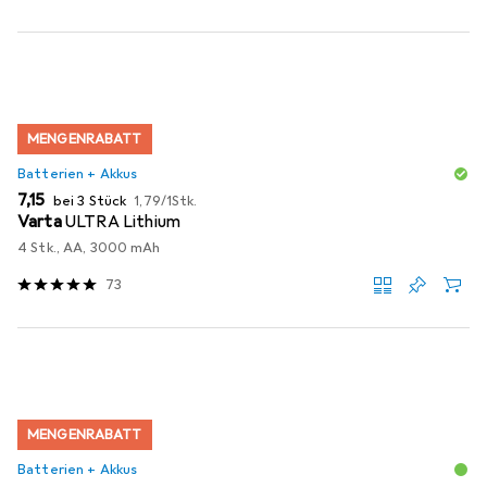
MENGENRABATT
Batterien + Akkus
EUR
EUR
7,15
bei 3 Stück
1,79
/
1Stk.
Varta
ULTRA Lithium
4 Stk., AA, 3000 mAh
73
MENGENRABATT
Batterien + Akkus