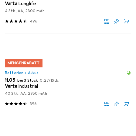
Varta
Longlife
4 Stk., AA, 2800 mAh
496
MENGENRABATT
Batterien + Akkus
EUR
EUR
11,05
bei 3 Stück
0,27
/
1Stk.
Varta
Industrial
40 Stk., AA, 2950 mAh
396