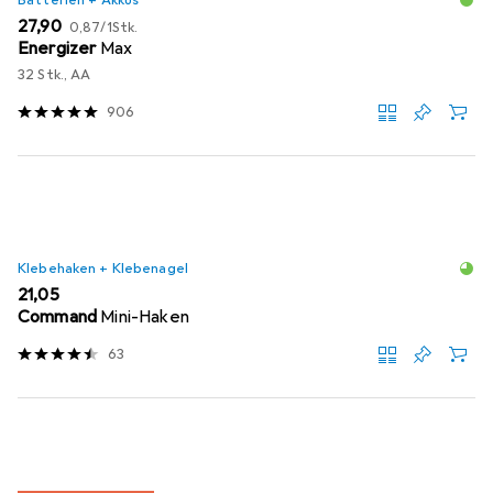
Batterien + Akkus
EUR
EUR
27,90
0,87
/
1Stk.
Energizer
Max
32 Stk., AA
906
Klebehaken + Klebenagel
EUR
21,05
Command
Mini-Haken
63