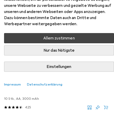
Hier findest du passendes Zubehör zum Produkt EGLO
unsere Webseite zu verbessern und gezielte Werbung auf
Solar aus den Kategorien Batterien + Akkus und
unseren und anderen Webseiten oder Apps anzuzeigen.
Klebehaken + Klebenagel.
Dazu können bestimmte Daten auch an Dritte und
Werbepartner weitergegeben werden.
Beliebt
Batterien + Akkus
Klebehaken + Klebenagel
Allem zustimmen
Relevanz
Nur das Nötigste
Produktliste
Einstellungen
Batterien + Akkus
Impressum
Datenschutzerklärung
EUR
EUR
20,–
2,–
/
1Stk.
Energizer
Ultimate Lithium
10 Stk., AA, 3000 mAh
425