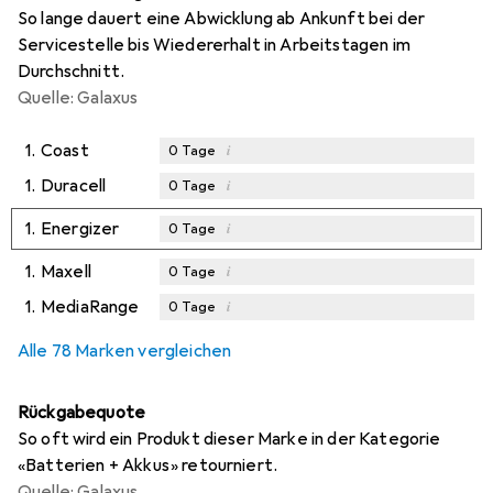
So lange dauert eine Abwicklung ab Ankunft bei der
Servicestelle bis Wiedererhalt in Arbeitstagen im
Durchschnitt.
Quelle: Galaxus
1.
Coast
i
0
Tage
1.
Duracell
i
0
Tage
1.
Energizer
i
0
Tage
1.
Maxell
i
0
Tage
1.
MediaRange
i
0
Tage
Alle 78 Marken vergleichen
Rückgabequote
So oft wird ein Produkt dieser Marke in der Kategorie
«Batterien + Akkus» retourniert.
Quelle: Galaxus