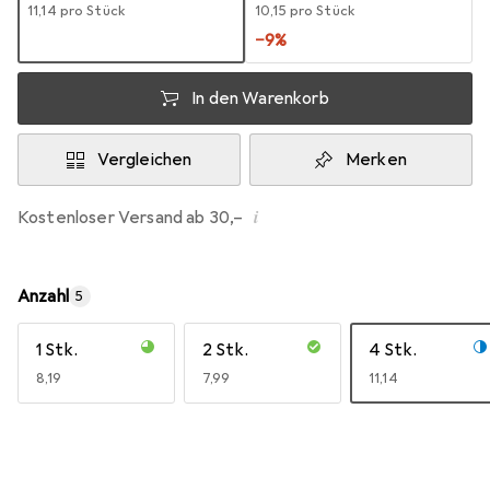
EUR
11,14
pro Stück
EUR
10,15
pro Stück
−
9
%
In den Warenkorb
Vergleichen
Merken
i
Kostenloser Versand ab 30,–
Anzahl
5
1 Stk.
2 Stk.
4 Stk.
EUR
8,19
EUR
7,99
EUR
11,14