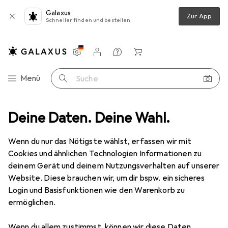
Galaxus
Zur App
Schneller finden und bestellen
Einstellungen
Kundenkonto
Vergleichslisten
Merklisten
Warenkorb
Navigation nach Kategorien
Menü
Suche
atterien + Akkus
Deine Daten. Deine Wahl.
Batterien + Akkus
Energizer Ultimate Lithium
Wenn du nur das Nötigste wählst, erfassen wir mit
Cookies und ähnlichen Technologien Informationen zu
27 Bilder
deinem Gerät und deinem Nutzungsverhalten auf unserer
Website. Diese brauchen wir, um dir bspw. ein sicheres
MENGENRABATT
Login und Basisfunktionen wie den Warenkorb zu
ermöglichen.
EUR
11,14
EUR
2,79
/
1Stk.
Energizer
Ultimate Lithium
Wenn du allem zustimmst, können wir diese Daten