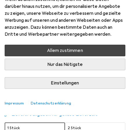
darüber hinaus nutzen, um dir personalisierte Angebote
4 Stk., AA, 3000 mAh
zu zeigen, unsere Webseite zu verbessern und gezielte
Preis in EUR inkl. MwSt.
Werbung auf unseren und anderen Webseiten oder Apps
anzuzeigen. Dazu können bestimmte Daten auch an
Schneller lieferbar
Dritte und Werbepartner weitergegeben werden.
Angebot für
EUR
17,99
Allem zustimmen
Marke
Bewertungen
Mehr von Energizer
425
Nur das Nötigste
Zwischen Di, 18.8. und Sa, 22.8. geliefert
Einstellungen
2 Stück bestellt
Benachrichtigen, wenn schneller verfügbar
Impressum
Datenschutzerklärung
Lieferort angeben für genaue Lieferzeit
1 Stück
2 Stück