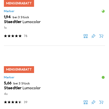
MENGENRABATT
Marker
EUR
1,94
bei 3 Stück
Staedtler
Lumocolor
1x
78
MENGENRABATT
Marker
EUR
5,66
bei 3 Stück
Staedtler
Lumocolor
4x
39