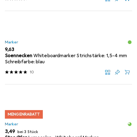
Marker
EUR
9,63
Soennecken
Whiteboardmarker Strichstärke: 1,5-4 mm
Schreibfarbe: blau
10
MENGENRABATT
Marker
EUR
3,49
bei 3 Stück