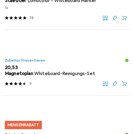
Staedtler
Lumocolor - Whiteboard Marker
1x
78
Zubehör Präsentieren
EUR
20,53
Magnetoplan
Whiteboard-Reinigungs-Set
9
MENGENRABATT