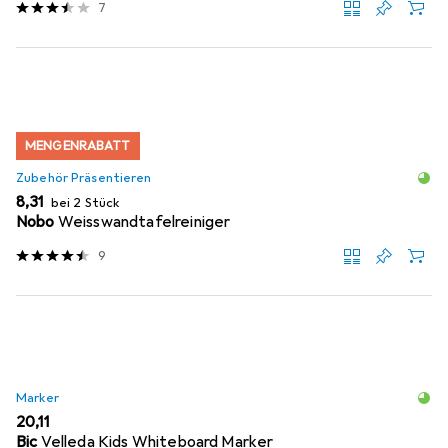
7
MENGENRABATT
Zubehör Präsentieren
EUR
8,31
bei 2 Stück
Nobo
Weisswandtafelreiniger
9
Marker
EUR
20,11
Bic
Velleda Kids Whiteboard Marker