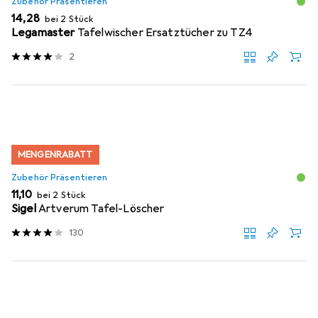
Zubehör Präsentieren
EUR
14,28
bei 2 Stück
Legamaster
Tafelwischer Ersatztücher zu TZ4
2
MENGENRABATT
Zubehör Präsentieren
EUR
11,10
bei 2 Stück
Sigel
Artverum Tafel-Löscher
130