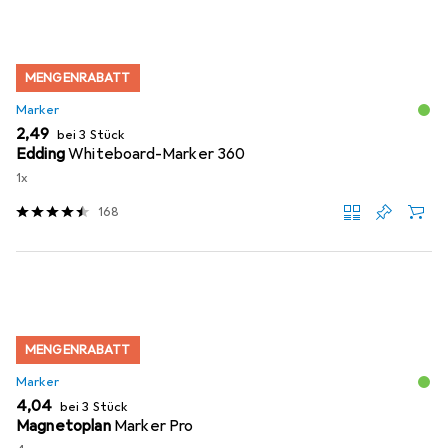
MENGENRABATT
Marker
EUR
2,49
bei 3 Stück
Edding
Whiteboard-Marker 360
1x
168
MENGENRABATT
Marker
EUR
4,04
bei 3 Stück
Magnetoplan
Marker Pro