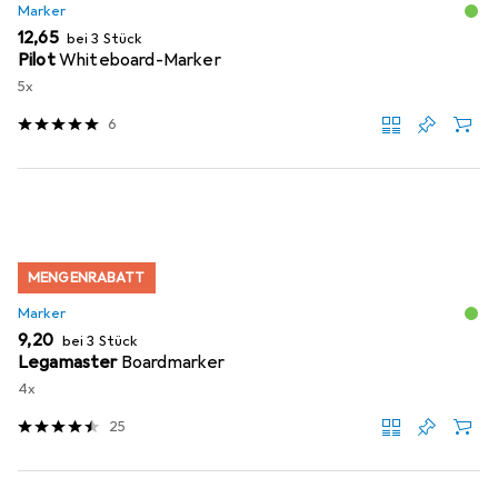
Marker
EUR
12,65
bei 3 Stück
Pilot
Whiteboard-Marker
5x
6
MENGENRABATT
Marker
EUR
9,20
bei 3 Stück
Legamaster
Boardmarker
4x
25