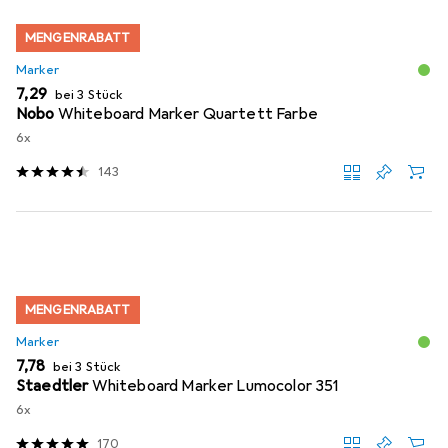
MENGENRABATT
Marker
EUR
7,29
bei 3 Stück
Nobo
Whiteboard Marker Quartett Farbe
6x
143
MENGENRABATT
Marker
EUR
7,78
bei 3 Stück
Staedtler
Whiteboard Marker Lumocolor 351
6x
170