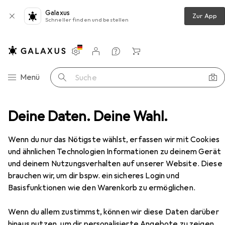
Galaxus
Zur App
Schneller finden und bestellen
Einstellungen
Kundenkonto
Vergleichslisten
Merklisten
Warenkorb
Navigation nach Kategorien
Menü
Suche
fel
Deine Daten. Deine Wahl.
Leitz Cosy Whiteboard aus Glas 45 x 45 cm, Gelb
Zubehör
Wenn du nur das Nötigste wählst, erfassen wir mit Cookies
EUR
54,70
und ähnlichen Technologien Informationen zu deinem Gerät
Leitz
Cosy Whiteboard aus Glas 45 x
45 cm, Gelb
und deinem Nutzungsverhalten auf unserer Website. Diese
45 x 45 cm
brauchen wir, um dir bspw. ein sicheres Login und
Basisfunktionen wie den Warenkorb zu ermöglichen.
Wenn du allem zustimmst, können wir diese Daten darüber
hinaus nutzen, um dir personalisierte Angebote zu zeigen,