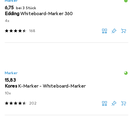
Marker
EUR
6,75
bei 3 Stück
Edding
Whiteboard-Marker 360
4x
168
Marker
EUR
15,83
Kores
K-Marker - Whiteboard-Marker
10x
202