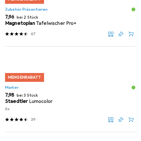
Zubehör Präsentieren
EUR
7,96
bei 2 Stück
Magnetoplan
Tafelwischer Pro+
67
MENGENRABATT
Marker
EUR
7,98
bei 3 Stück
Staedtler
Lumocolor
6x
39