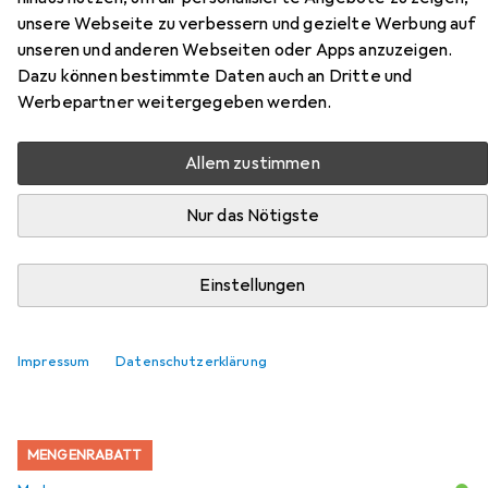
Zubehör für Leitz Cosy
unsere Webseite zu verbessern und gezielte Werbung auf
Whiteboard aus Glas 45 x 45 cm,
unseren und anderen Webseiten oder Apps anzuzeigen.
Gelb
Dazu können bestimmte Daten auch an Dritte und
Werbepartner weitergegeben werden.
Hier findest du passendes Zubehör zum Produkt Leitz
Cosy Whiteboard aus Glas 45 x 45 cm, Gelb aus den
Allem zustimmen
Kategorien Marker und Zubehör Präsentieren.
Nur das Nötigste
Beliebt
Marker
Zubehör Präsentieren
Magnet
Einstellungen
Relevanz
Produktliste
Impressum
Datenschutzerklärung
MENGENRABATT