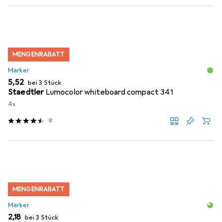
MENGENRABATT
Marker
EUR
5,52
bei 3 Stück
Staedtler
Lumocolor whiteboard compact 341
4x
9
MENGENRABATT
Marker
EUR
2,18
bei 3 Stück