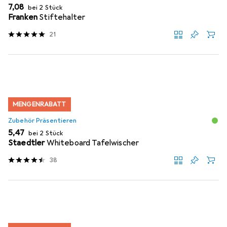
EUR
7,08
bei 2 Stück
Franken
Stiftehalter
21
MENGENRABATT
Zubehör Präsentieren
EUR
5,47
bei 2 Stück
Staedtler
Whiteboard Tafelwischer
38