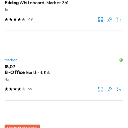
Edding
Whiteboard-Marker 361
1x
49
Marker
EUR
18,07
Bi-Office
Earth-it Kit
4x
69