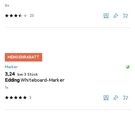
6x
25
MENGENRABATT
Marker
EUR
3,24
bei 3 Stück
Edding
Whiteboard-Marker
1x
3