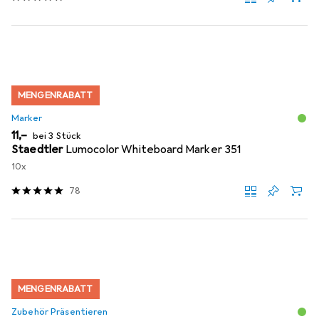
MENGENRABATT
Marker
EUR
11,–
bei 3 Stück
Staedtler
Lumocolor Whiteboard Marker 351
10x
78
MENGENRABATT
Zubehör Präsentieren