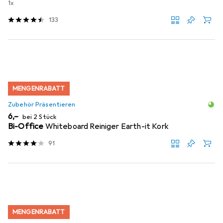
1x
133
MENGENRABATT
Zubehör Präsentieren
EUR
6,–
bei 2 Stück
Bi-Office
Whiteboard Reiniger Earth-it Kork
91
MENGENRABATT