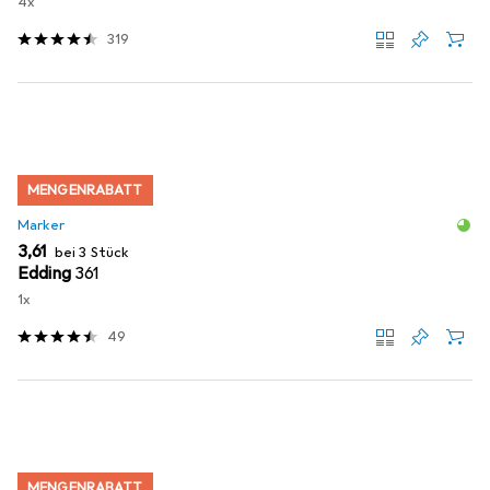
4x
319
MENGENRABATT
Marker
EUR
3,61
bei 3 Stück
Edding
361
1x
49
MENGENRABATT