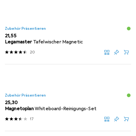
Zubehör Präsentieren
EUR
21,55
Legamaster
Tafelwischer Magnetic
20
Zubehör Präsentieren
EUR
25,30
Magnetoplan
Whiteboard-Reinigungs-Set
17