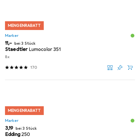
MENGENRABATT
Marker
EUR
11,–
bei 3 Stück
Staedtler
Lumocolor 351
8x
170
MENGENRABATT
Marker
EUR
3,19
bei 3 Stück
Edding
250