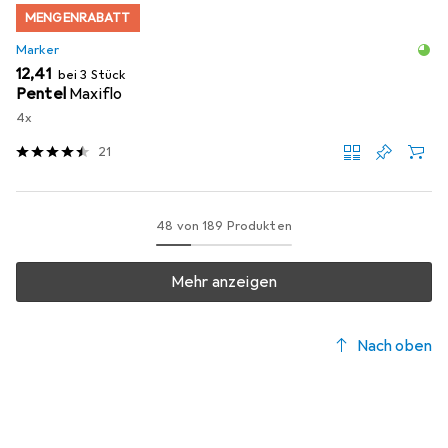
MENGENRABATT
Marker
EUR
12,41
bei 3 Stück
Pentel
Maxiflo
4x
21
48 von 189 Produkten
Mehr anzeigen
Nach oben