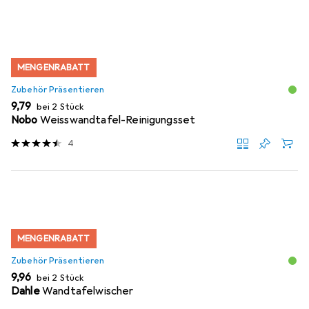
MENGENRABATT
Zubehör Präsentieren
EUR
9,79
bei 2 Stück
Nobo
Weisswandtafel-Reinigungsset
4
MENGENRABATT
Zubehör Präsentieren
EUR
9,96
bei 2 Stück
Dahle
Wandtafelwischer