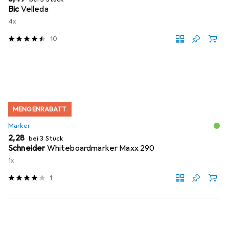
Bic
Velleda
4x
10
MENGENRABATT
Marker
EUR
2,28
bei 3 Stück
Schneider
Whiteboardmarker Maxx 290
1x
1