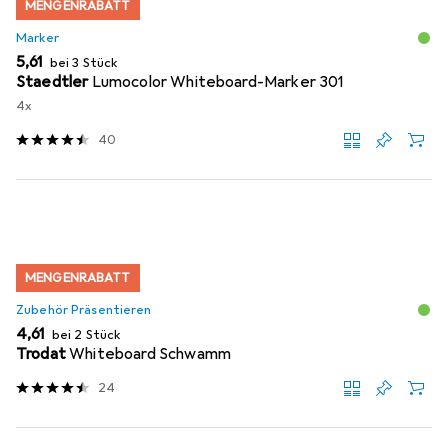
MENGENRABATT
Marker
EUR
5,61
bei 3 Stück
Staedtler
Lumocolor Whiteboard-Marker 301
4x
40
MENGENRABATT
Zubehör Präsentieren
EUR
4,61
bei 2 Stück
Trodat
Whiteboard Schwamm
24