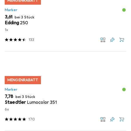
MENGENRABATT
Marker
EUR
3,61
bei 3 Stück
Edding
250
1x
133
MENGENRABATT
Marker
EUR
7,78
bei 3 Stück
Staedtler
Lumocolor 351
6x
170