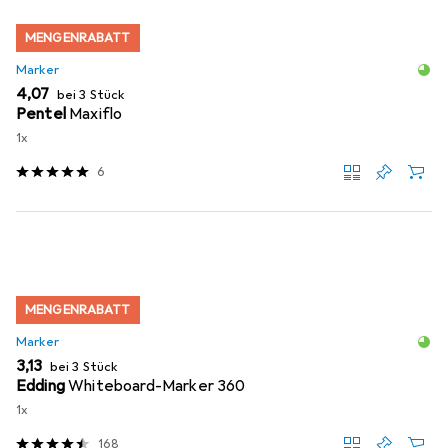
MENGENRABATT
Marker
EUR
4,07
bei 3 Stück
Pentel
Maxiflo
1x
6
MENGENRABATT
Marker
EUR
3,13
bei 3 Stück
Edding
Whiteboard-Marker 360
1x
168