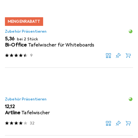
MENGENRABATT
Zubehör Präsentieren
EUR
5,36
bei 2 Stück
Bi-Office
Tafelwischer für Whiteboards
9
Zubehör Präsentieren
EUR
12,12
Artline
Tafelwischer
32