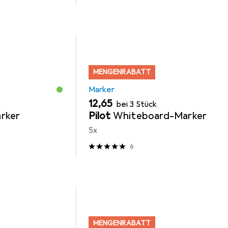
MENGENRABATT
Marker
EUR
12,65
bei 3 Stück
rker
Pilot
Whiteboard-Marker
5x
6
MENGENRABATT