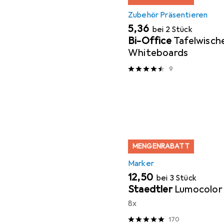
Zubehör Präsentieren
EUR
5,36
bei 2 Stück
Bi-Office
Tafelwische
Whiteboards
9
MENGENRABATT
Marker
EUR
12,50
bei 3 Stück
Staedtler
Lumocolor 
8x
170