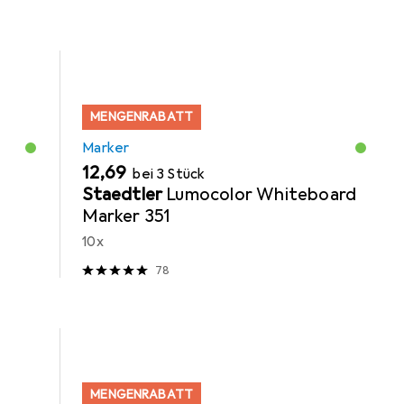
MENGENRABATT
Marker
EUR
12,69
bei 3 Stück
Staedtler
Lumocolor Whiteboard
Marker 351
10x
78
MENGENRABATT