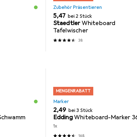
Zubehör Präsentieren
EUR
5,47
bei 2 Stück
Staedtler
Whiteboard
Tafelwischer
38
MENGENRABATT
Marker
EUR
2,49
bei 3 Stück
 Schwamm
Edding
Whiteboard-Marker 3
1x
168