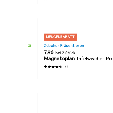
MENGENRABATT
Zubehör Präsentieren
EUR
7,96
bei 2 Stück
Magnetoplan
Tafelwischer Pr
67