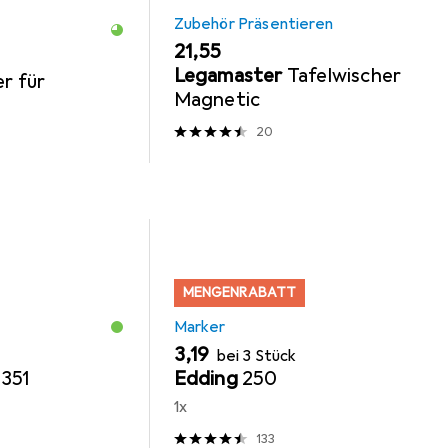
Zubehör Präsentieren
EUR
21,55
Legamaster
Tafelwischer
r für
Magnetic
20
MENGENRABATT
Marker
EUR
3,19
bei 3 Stück
351
Edding
250
1x
133