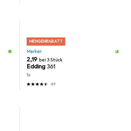
MENGENRABATT
Marker
EUR
2,19
bei 3 Stück
Edding
361
1x
49