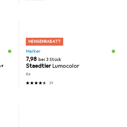
MENGENRABATT
Marker
EUR
7,98
bei 3 Stück
o+
Staedtler
Lumocolor
6x
39