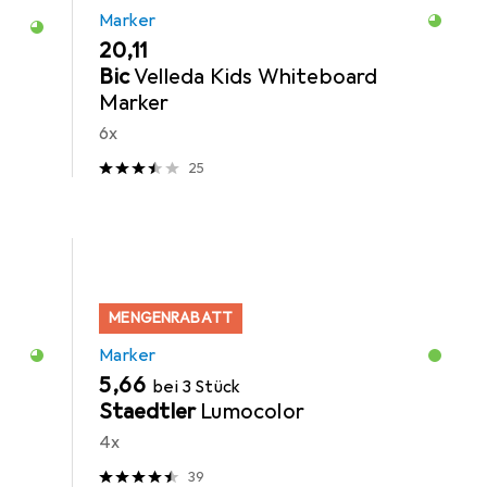
Marker
EUR
20,11
Bic
Velleda Kids Whiteboard
Marker
6x
25
MENGENRABATT
Marker
EUR
5,66
bei 3 Stück
Staedtler
Lumocolor
4x
39