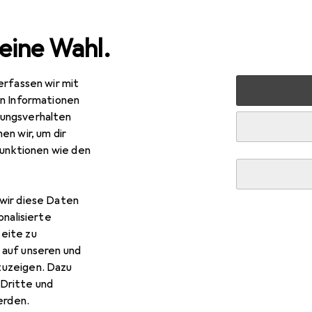
eine Wahl.
erfassen wir mit
ffice
Arbeitsplatz Zubehör
Präsentationstafel
Leit
en Informationen
ungsverhalten
en wir, um dir
R
,32
funktionen wie den
tz
Cosy Whiteboard aus Glas 45 x 45 cm, Grau
x 45 cm
wir diese Daten
onalisierte
eite zu
 auf unseren und
 Leitz Cosy Whiteboard aus 
zuzeigen. Dazu
Dritte und
 Zubehör zum Produkt Leitz Cosy Whiteboard aus Glas 45 x 45
rden.