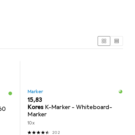
Marker
EUR
15,83
Kores
K-Marker - Whiteboard-
60
Marker
10x
202