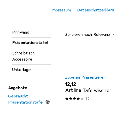
Fussstütze
Marker.
Impressum
Datenschutzerklär
Monitor Erhöhung
Beliebt
Zubehör Prä
Monitor Halterung
Pinnwand
Sortieren nach
:
Relevanz
Präsentationstafel
Produktliste
Schreibtisch
Accessoire
Unterlage
Zubehör Präsentieren
EUR
12,12
Angebote
Artline
Tafelwischer
Gebraucht
32
Präsentationstafel