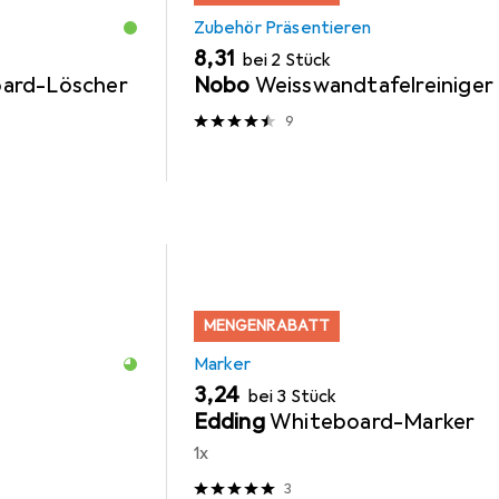
Zubehör Präsentieren
EUR
8,31
bei 2 Stück
ard-Löscher
Nobo
Weisswandtafelreiniger
9
MENGENRABATT
Marker
EUR
3,24
bei 3 Stück
Edding
Whiteboard-Marker
1x
3