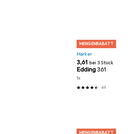
MENGENRABATT
Marker
EUR
3,61
bei 3 Stück
Edding
361
1x
49
MENGENRABATT