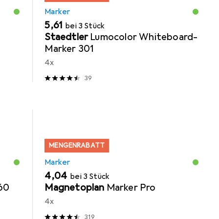
Marker
EUR
5,61
bei 3 Stück
Staedtler
Lumocolor Whiteboard-
Marker 301
4x
39
MENGENRABATT
Marker
EUR
4,04
bei 3 Stück
60
Magnetoplan
Marker Pro
4x
319