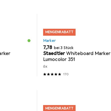
MENGENRABATT
Marker
EUR
7,78
bei 3 Stück
arker
Staedtler
Whiteboard Marker
Lumocolor 351
6x
170
MENGENRABATT