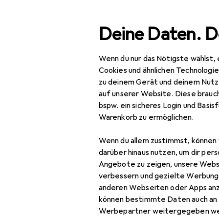
Suche
Deine Daten. D
Wenn du nur das Nötigste wählst, 
Navigation nach Kategorien
Gesamtsortiment
Wohnen
Büromöbel + Home O
Gesamtsortiment
Cookies und ähnlichen Technologi
zu deinem Gerät und deinem Nutz
Wohnen
auf unserer Website. Diese brauch
EU
47
bspw. ein sicheres Login und Basis
Büromöbel + Home
Lei
Warenkorb zu ermöglichen.
Office
45 
Wenn du allem zustimmst, können 
Arbeitsplatz Zubehör
darüber hinaus nutzen, um dir pers
Abfalleimer
Angebote zu zeigen, unsere Webs
verbessern und gezielte Werbung
Zubehör für
Bodenschutzmatte
anderen Webseiten oder Apps an
können bestimmte Daten auch an 
Dokumentenablage
Hier findest du passendes
Werbepartner weitergegeben we