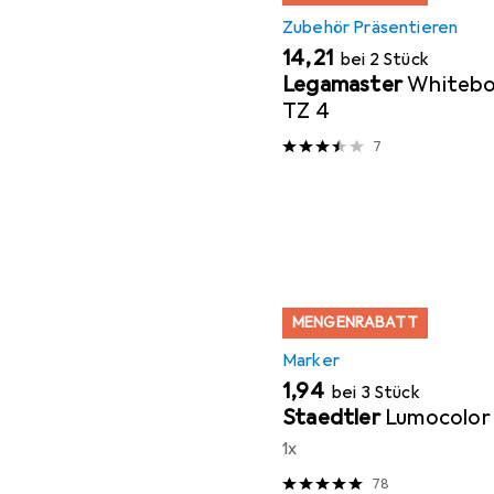
Zubehör Präsentieren
EUR
14,21
bei 2 Stück
Legamaster
Whitebo
TZ 4
7
MENGENRABATT
Marker
EUR
1,94
bei 3 Stück
Staedtler
Lumocolor
1x
78