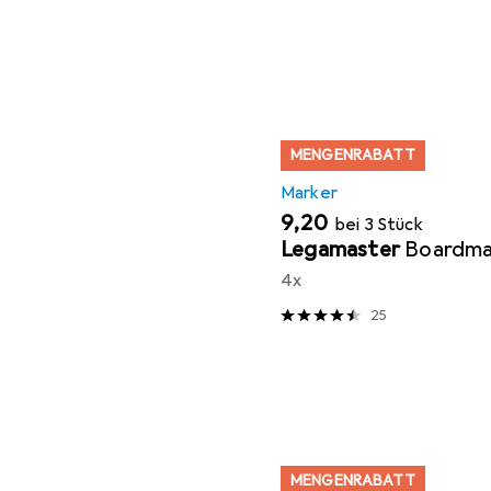
MENGENRABATT
Marker
EUR
9,20
bei 3 Stück
Legamaster
Boardma
4x
25
MENGENRABATT