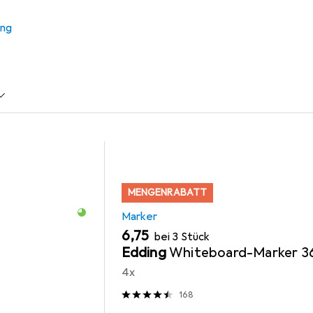
ung
sentieren
Marker
Magnet
MENGENRABATT
Marker
EUR
6,75
bei 3 Stück
Edding
Whiteboard-Marker 3
4x
168