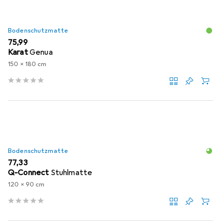
Bodenschutzmatte
EUR
75,99
Karat
Genua
150 x 180 cm
Bodenschutzmatte
EUR
77,33
Q-Connect
Stuhlmatte
120 x 90 cm