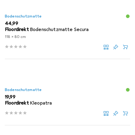
Bodenschutzmatte
EUR
44,99
Floordirekt
Bodenschutzmatte Secura
118 x 80 cm
Bodenschutzmatte
EUR
19,99
Floordirekt
Kleopatra