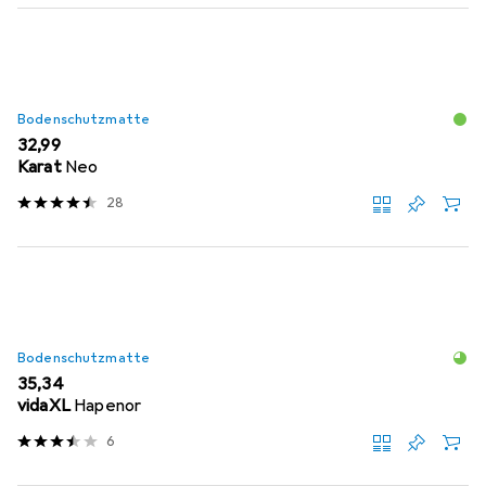
Bodenschutzmatte
EUR
32,99
Karat
Neo
28
Bodenschutzmatte
EUR
35,34
vidaXL
Hapenor
6