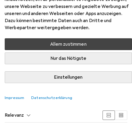
unsere Webseite zu verbessern und gezielte Werbung auf
unseren und anderen Webseiten oder Apps anzuzeigen.
Zubehör für Mayer Sitzmöbel
Dazu können bestimmte Daten auch an Dritte und
Werbepartner weitergegeben werden.
Pendelhocker 1101 Comfortsitz
Gestell Edel brillantschwarz
Allem zustimmen
Hier findest du passendes Zubehör zum Produkt Mayer
Nur das Nötigste
Sitzmöbel Pendelhocker 1101 Comfortsitz Gestell Edel
brillantschwarz aus den Kategorien Bodenschutzmatte,
Einstellungen
Zubehör Gaming Möbel und Abdeckmaterial.
Impressum
Datenschutzerklärung
Beliebt
Bodenschutzmatte
Zubehör Gaming Möbel
A
Relevanz
Produktliste