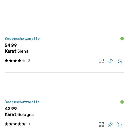
Bodenschutzmatte
EUR
54,99
Karat
Siena
2
Bodenschutzmatte
EUR
43,99
Karat
Bologna
3