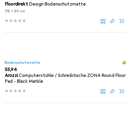
Floordirekt
Design Bodenschutzmatte
118 x 80 cm
Bodenschutzmatte
EUR
55,94
Arozzi
Computerstühle / Schreibtische ZONA Round Floor
Pad - Black Marble