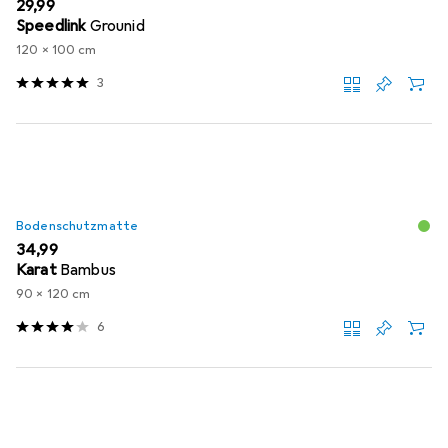
EUR
29,99
Speedlink
Grounid
120 x 100 cm
3
Bodenschutzmatte
EUR
34,99
Karat
Bambus
90 x 120 cm
6