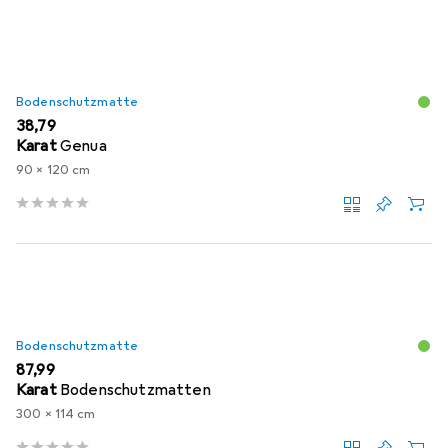
Bodenschutzmatte
EUR
38,79
Karat
Genua
90 x 120 cm
Bodenschutzmatte
EUR
87,99
Karat
Bodenschutzmatten
300 x 114 cm