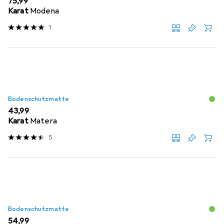
EUR
75,99
Karat
Modena
1
Bodenschutzmatte
EUR
43,99
Karat
Matera
5
Bodenschutzmatte
EUR
54,99