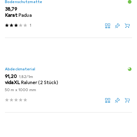
Bodenschutzmatte
EUR
38,79
Karat
Padua
1
Abdeckmaterial
EUR
EUR
91,20
1,82
/
1m
vidaXL
Raluner (2 Stück)
50 m x 1000 mm