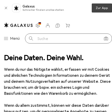
Galaxus
Zur App
Schneller finden und bestellen
Einstellungen
Kundenkonto
Vergleichslisten
Merklisten
Warenkorb
Navigation nach Kategorien
Menü
Suche
delhocker 1101 Comfortsitz Gestell Edel brillantschwarz
Deine Daten. Deine Wahl.
Zubehör
Wenn du nur das Nötigste wählst, erfassen wir mit Cookies
und ähnlichen Technologien Informationen zu deinem Gerät
EUR
262,56
und deinem Nutzungsverhalten auf unserer Website. Diese
Mayer Sitzmöbel
Pendelhocker 1101
brauchen wir, um dir bspw. ein sicheres Login und
Comfortsitz Gestell Edel
Basisfunktionen wie den Warenkorb zu ermöglichen.
brillantschwarz
54 - 80 cm
Wenn du allem zustimmst, können wir diese Daten darüber
hinaus nutzen, um dir personalisierte Angebote zu zeigen,