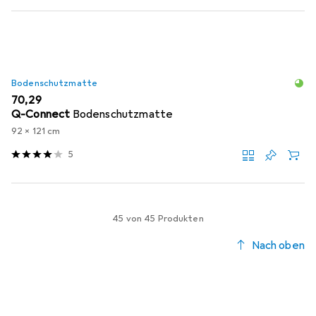
Bodenschutzmatte
EUR
70,29
Q-Connect
Bodenschutzmatte
92 x 121 cm
5
45 von 45 Produkten
Nach oben