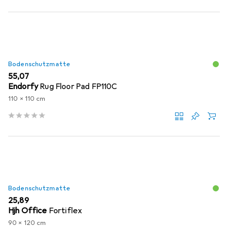
Bodenschutzmatte
EUR
55,07
Endorfy
Rug Floor Pad FP110C
110 x 110 cm
Bodenschutzmatte
EUR
25,89
Hjh Office
Fortiflex
90 x 120 cm