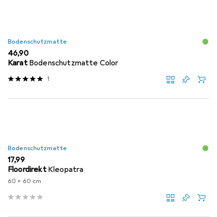
Bodenschutzmatte
EUR
46,90
Karat
Bodenschutzmatte Color
1
Bodenschutzmatte
EUR
17,99
Floordirekt
Kleopatra
60 x 60 cm