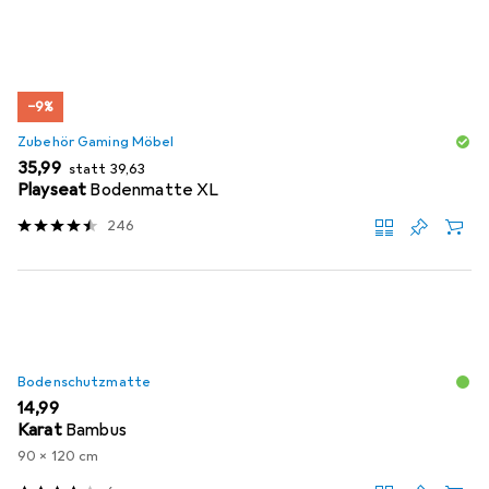
−9%
Zubehör Gaming Möbel
EUR
EUR
35,99
statt
39,63
Playseat
Bodenmatte XL
246
Bodenschutzmatte
EUR
14,99
Karat
Bambus
90 x 120 cm