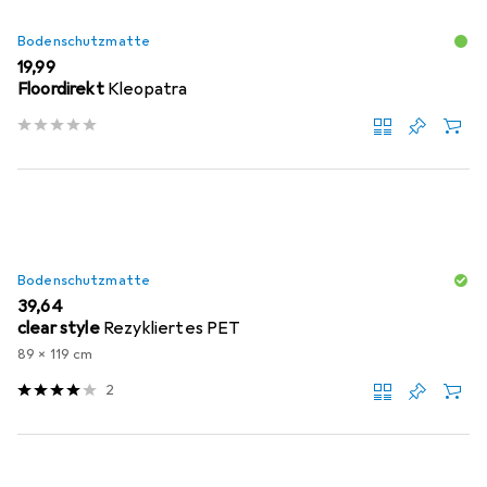
Bodenschutzmatte
EUR
19,99
Floordirekt
Kleopatra
Bodenschutzmatte
EUR
39,64
clear style
Rezykliertes PET
89 x 119 cm
2