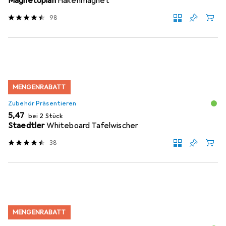
Magnetoplan
Hakenmagnet
98
MENGENRABATT
Zubehör Präsentieren
EUR
5,47
bei 2 Stück
Staedtler
Whiteboard Tafelwischer
38
MENGENRABATT