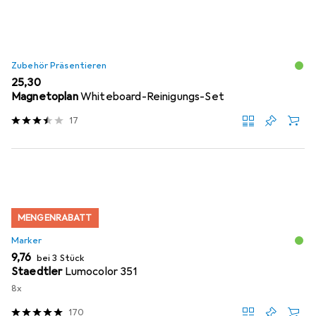
Zubehör Präsentieren
EUR
25,30
Magnetoplan
Whiteboard-Reinigungs-Set
17
MENGENRABATT
Marker
EUR
9,76
bei 3 Stück
Staedtler
Lumocolor 351
8x
170