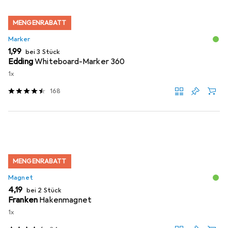
MENGENRABATT
Marker
EUR
1,99
bei 3 Stück
Edding
Whiteboard-Marker 360
1x
168
MENGENRABATT
Magnet
EUR
4,19
bei 2 Stück
Franken
Hakenmagnet
1x