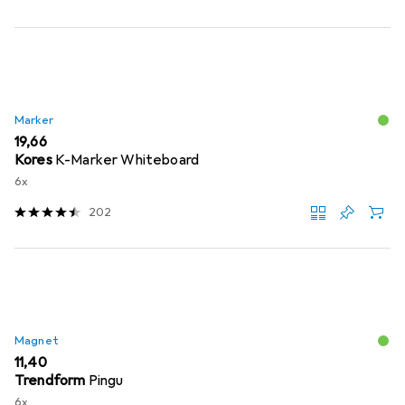
Marker
EUR
19,66
Kores
K-Marker Whiteboard
6x
202
Magnet
EUR
11,40
Trendform
Pingu
6x