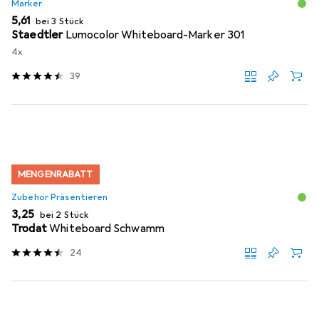
Marker
EUR
5,61
bei 3 Stück
Staedtler
Lumocolor Whiteboard-Marker 301
4x
39
MENGENRABATT
Zubehör Präsentieren
EUR
3,25
bei 2 Stück
Trodat
Whiteboard Schwamm
24