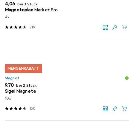
EUR
4,06
bei 3 Stück
Magnetoplan
Marker Pro
4x
319
MENGENRABATT
Magnet
EUR
9,70
bei 2 Stück
Sigel
Magnete
10x
150