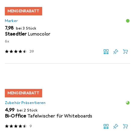
MENGENRABATT
Marker
EUR
7,98
bei 3 Stück
Staedtler
Lumocolor
6x
39
MENGENRABATT
Zubehör Präsentieren
EUR
4,99
bei 2 Stück
Bi-Office
Tafelwischer für Whiteboards
9