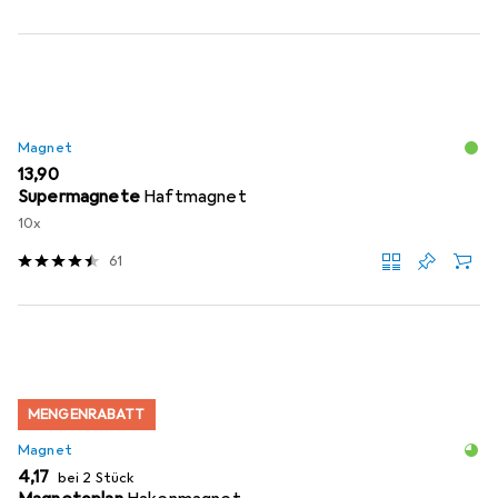
Magnet
EUR
13,90
Supermagnete
Haftmagnet
10x
61
MENGENRABATT
Magnet
EUR
4,17
bei 2 Stück