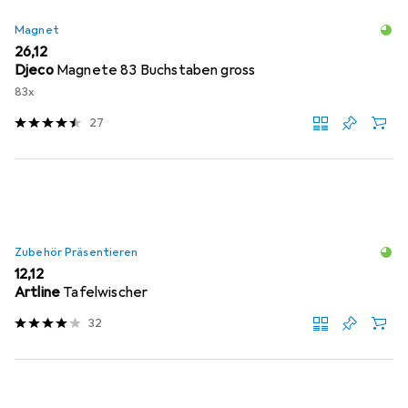
Magnet
EUR
26,12
Djeco
Magnete 83 Buchstaben gross
83x
27
Zubehör Präsentieren
EUR
12,12
Artline
Tafelwischer
32