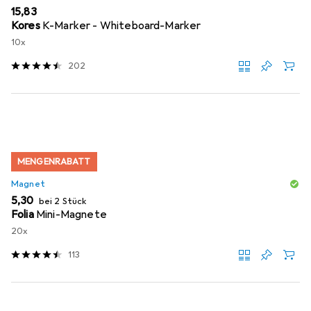
EUR
15,83
Kores
K-Marker - Whiteboard-Marker
10x
202
MENGENRABATT
Magnet
EUR
5,30
bei 2 Stück
Folia
Mini-Magnete
20x
113