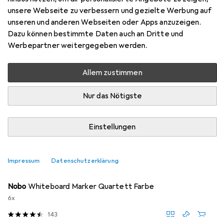
Hier findest du passendes Zubehör zum Produkt Nobo
unsere Webseite zu verbessern und gezielte Werbung auf
Classic aus den Kategorien Marker, Magnet und Zubehör
unseren und anderen Webseiten oder Apps anzuzeigen.
Präsentieren.
Dazu können bestimmte Daten auch an Dritte und
Werbepartner weitergegeben werden.
Beliebt
Marker
Nobo
Magnet
Zubehör Präsentie
Allem zustimmen
Relevanz
Nur das Nötigste
Produktliste
Einstellungen
MENGENRABATT
Impressum
Datenschutzerklärung
Marker
EUR
7,79
bei 3 Stück
Nobo
Whiteboard Marker Quartett Farbe
6x
143