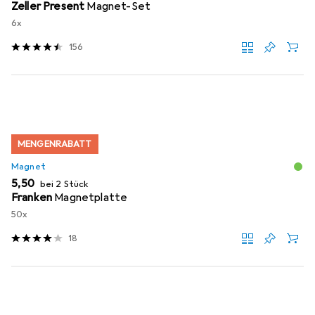
Zeller Present
Magnet-Set
6x
156
MENGENRABATT
Magnet
EUR
5,50
bei 2 Stück
Franken
Magnetplatte
50x
18