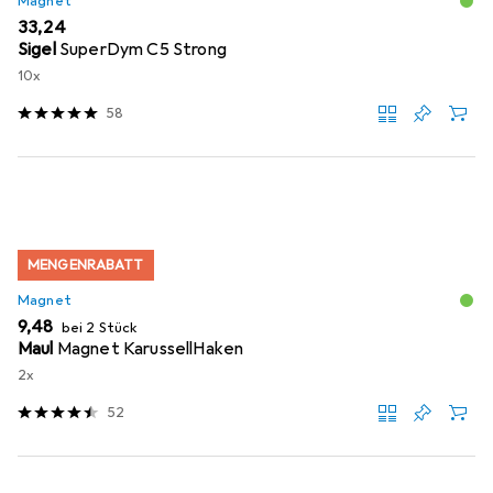
Magnet
EUR
33,24
Sigel
SuperDym C5 Strong
10x
58
MENGENRABATT
Magnet
EUR
9,48
bei 2 Stück
Maul
Magnet KarussellHaken
2x
52