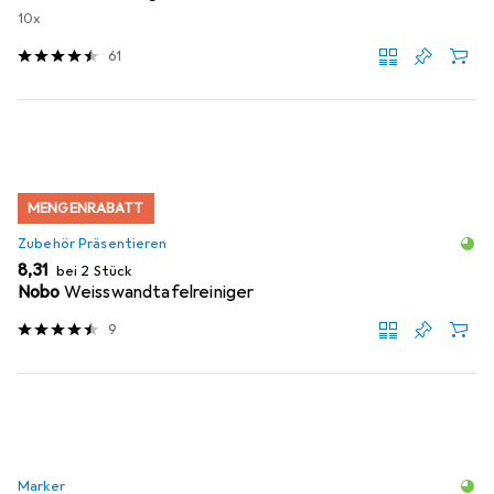
10x
61
MENGENRABATT
Zubehör Präsentieren
EUR
8,31
bei 2 Stück
Nobo
Weisswandtafelreiniger
9
Marker