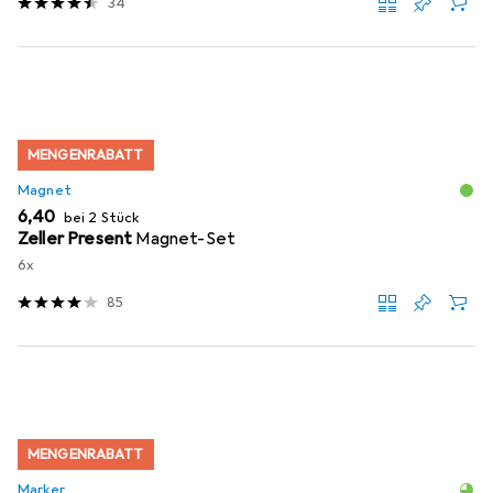
34
MENGENRABATT
Magnet
EUR
6,40
bei 2 Stück
Zeller Present
Magnet-Set
6x
85
MENGENRABATT
Marker