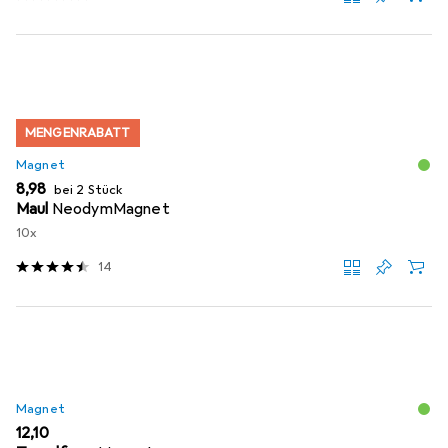
MENGENRABATT
Magnet
EUR
8,98
bei 2 Stück
Maul
NeodymMagnet
10x
14
Magnet
EUR
12,10