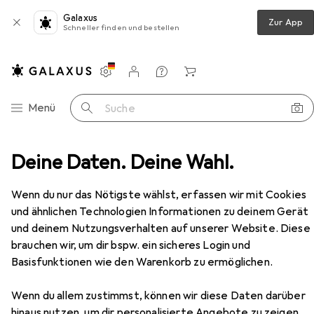
Galaxus
Zur App
Schneller finden und bestellen
Einstellungen
Kundenkonto
Vergleichslisten
Merklisten
Warenkorb
Navigation nach Kategorien
Menü
Suche
tsplatz Zubehör
Deine Daten. Deine Wahl.
Präsentationstafel
Nobo Classic
Zubehör
EUR
61,10
Wenn du nur das Nötigste wählst, erfassen wir mit Cookies
Nobo
Classic
und ähnlichen Technologien Informationen zu deinem Gerät
90 x 60 cm
und deinem Nutzungsverhalten auf unserer Website. Diese
brauchen wir, um dir bspw. ein sicheres Login und
Basisfunktionen wie den Warenkorb zu ermöglichen.
Zubehör für Nobo Classic
Wenn du allem zustimmst, können wir diese Daten darüber
hinaus nutzen, um dir personalisierte Angebote zu zeigen,