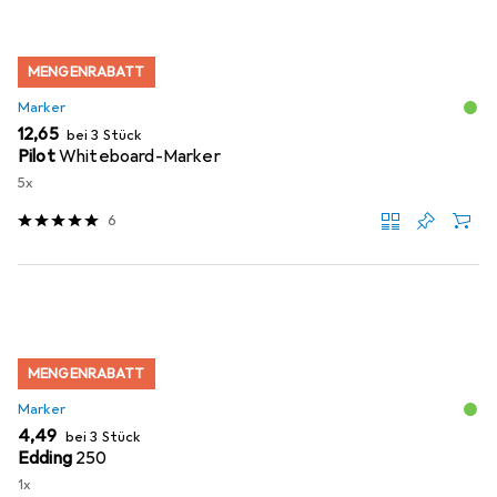
MENGENRABATT
Marker
EUR
12,65
bei 3 Stück
Pilot
Whiteboard-Marker
5x
6
MENGENRABATT
Marker
EUR
4,49
bei 3 Stück
Edding
250
1x