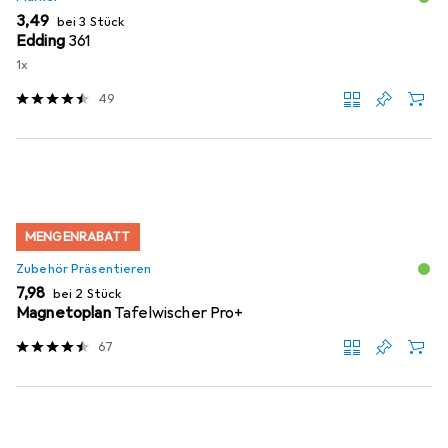
EUR
3,49
bei 3 Stück
Edding
361
1x
49
MENGENRABATT
Zubehör Präsentieren
EUR
7,98
bei 2 Stück
Magnetoplan
Tafelwischer Pro+
67