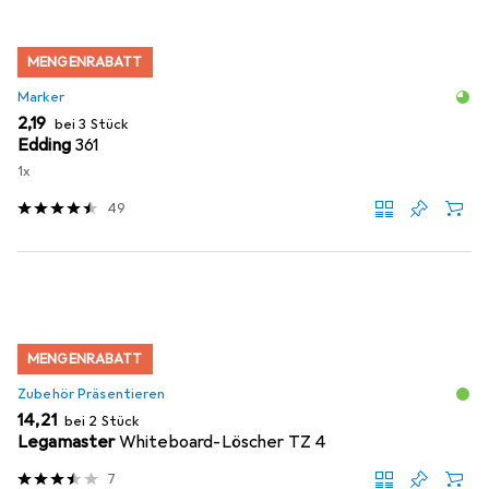
MENGENRABATT
Marker
EUR
2,19
bei 3 Stück
Edding
361
1x
49
MENGENRABATT
Zubehör Präsentieren
EUR
14,21
bei 2 Stück
Legamaster
Whiteboard-Löscher TZ 4
7