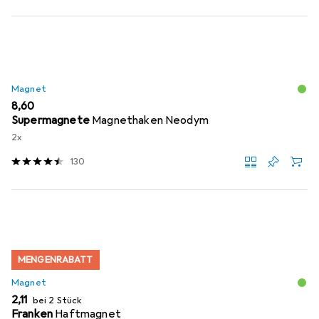
Magnet
EUR
8,60
Supermagnete
Magnethaken Neodym
2x
130
MENGENRABATT
Magnet
EUR
2,11
bei 2 Stück
Franken
Haftmagnet