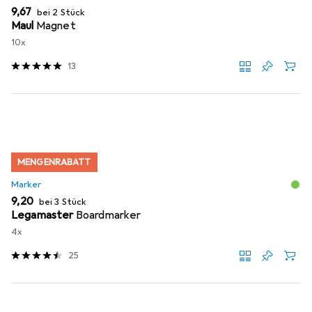
EUR
9,67
bei 2 Stück
Maul
Magnet
10x
13
MENGENRABATT
Marker
EUR
9,20
bei 3 Stück
Legamaster
Boardmarker
4x
25