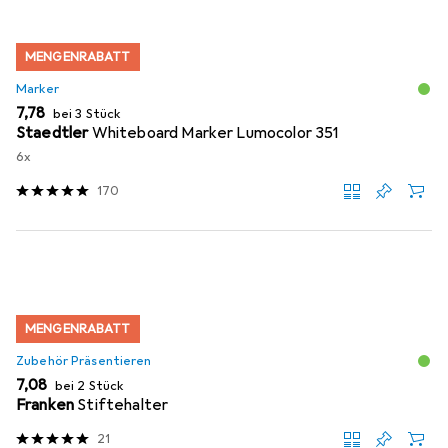
MENGENRABATT
Marker
EUR
7,78
bei 3 Stück
Staedtler
Whiteboard Marker Lumocolor 351
6x
170
MENGENRABATT
Zubehör Präsentieren
EUR
7,08
bei 2 Stück
Franken
Stiftehalter
21