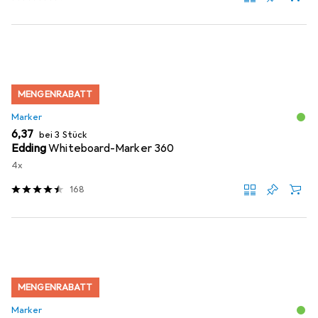
MENGENRABATT
Marker
EUR
6,37
bei 3 Stück
Edding
Whiteboard-Marker 360
4x
168
MENGENRABATT
Marker