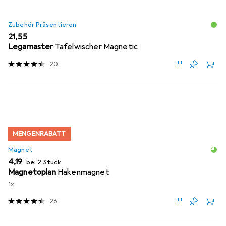
Zubehör Präsentieren
EUR
21,55
Legamaster
Tafelwischer Magnetic
20
MENGENRABATT
Magnet
EUR
4,19
bei 2 Stück
Magnetoplan
Hakenmagnet
1x
26