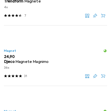
Trendform
Magnete
4x
7
Magnet
EUR
24,90
Djeco
Magnete Magnimo
36x
31