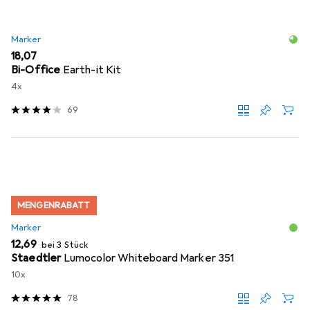
Marker
EUR
18,07
Bi-Office
Earth-it Kit
4x
69
MENGENRABATT
Marker
EUR
12,69
bei 3 Stück
Staedtler
Lumocolor Whiteboard Marker 351
10x
78