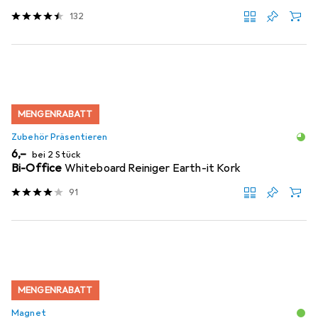
132
MENGENRABATT
Zubehör Präsentieren
EUR
6,–
bei 2 Stück
Bi-Office
Whiteboard Reiniger Earth-it Kork
91
MENGENRABATT
Magnet