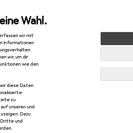
eine Wahl.
erfassen wir mit
nen
Möbel
Arbeitszimmer
Bürostuhl
Topstar Bod
en Informationen
ungsverhalten
en wir, um dir
funktionen wie den
R
9,–
pstar
Body Balance 10
wir diese Daten
onalisierte
eite zu
 auf unseren und
 Topstar Body Balance 10
zuzeigen. Dazu
Dritte und
rden.
s Zubehör zum Produkt Topstar Body Balance 10 aus den Kate