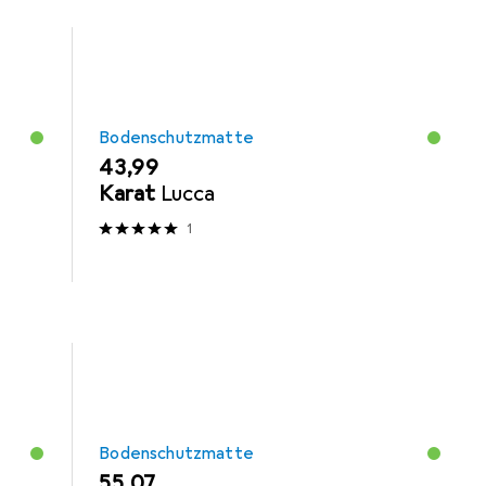
Bodenschutzmatte
EUR
43,99
Karat
Lucca
1
Bodenschutzmatte
EUR
55,07