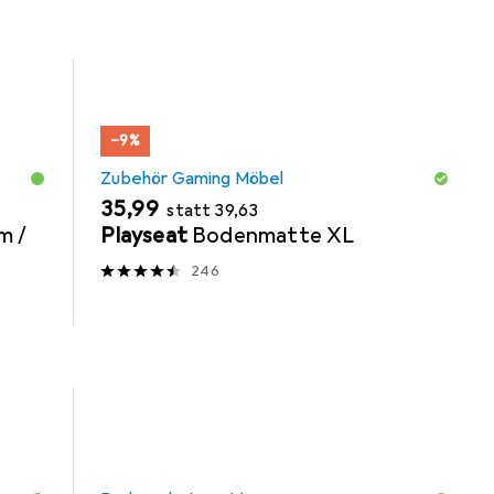
−9%
Zubehör Gaming Möbel
EUR
EUR
35,99
statt
39,63
m /
Playseat
Bodenmatte XL
246