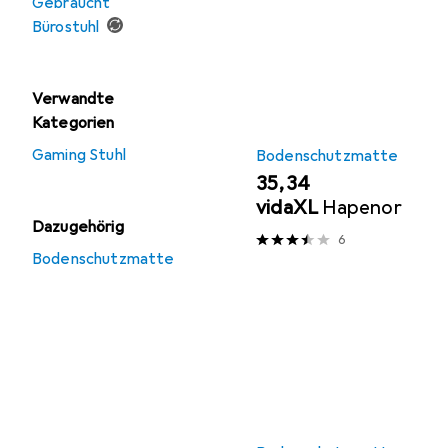
Gebraucht
Bürostuhl
Verwandte
Kategorien
Gaming Stuhl
Bodenschutzmatte
EUR
35,34
vidaXL
Hapenor
Dazugehörig
6
Bodenschutzmatte