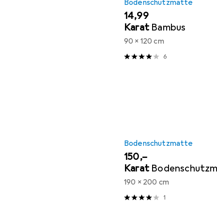
Bodenschutzmatte
EUR
14,99
Karat
Bambus
90 x 120 cm
6
Bodenschutzmatte
EUR
150,–
Karat
Bodenschutzm
190 x 200 cm
1