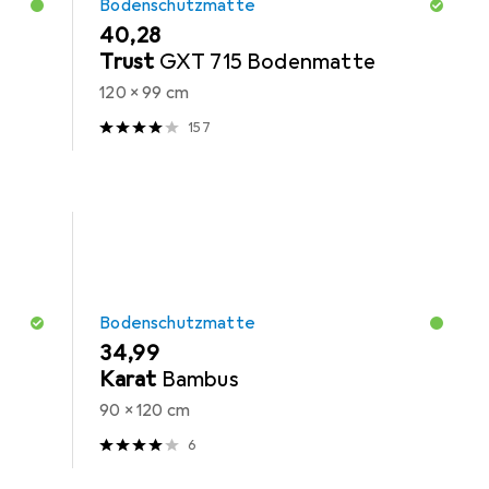
Bodenschutzmatte
EUR
40,28
Trust
GXT 715 Bodenmatte
120 x 99 cm
157
Bodenschutzmatte
EUR
34,99
Karat
Bambus
90 x 120 cm
6