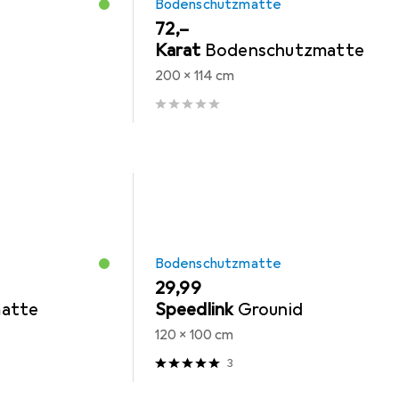
Bodenschutzmatte
EUR
72,–
Karat
Bodenschutzmatte
200 x 114 cm
Bodenschutzmatte
EUR
29,99
atte
Speedlink
Grounid
120 x 100 cm
3