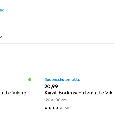
ung
zmatte
Zubehör Büromöbel
Topstar
Zubehör Gami
Bodenschutzmatte
EUR
20,99
tte Viking
Karat
Bodenschutzmatte Vik
120 x 100 cm
50