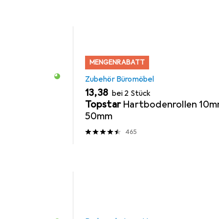
MENGENRABATT
Zubehör Büromöbel
EUR
13,38
bei 2 Stück
Topstar
Hartbodenrollen 10m
50mm
465