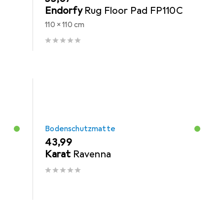
Endorfy
Rug Floor Pad FP110C
110 x 110 cm
Bodenschutzmatte
EUR
43,99
Karat
Ravenna