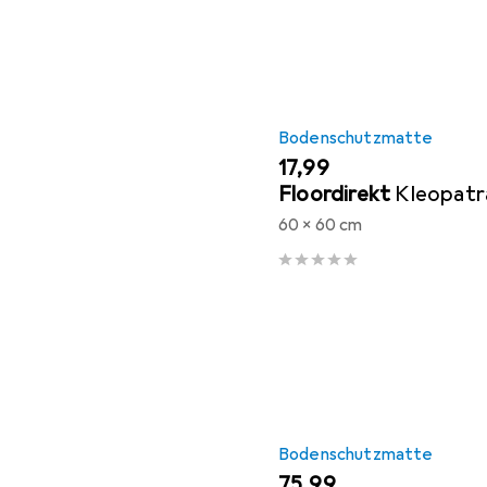
Bodenschutzmatte
EUR
17,99
Floordirekt
Kleopatr
60 x 60 cm
Bodenschutzmatte
EUR
75,99