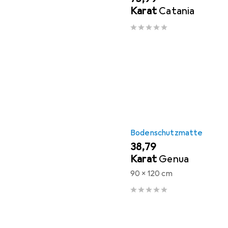
Karat
Catania
Bodenschutzmatte
EUR
38,79
Karat
Genua
90 x 120 cm