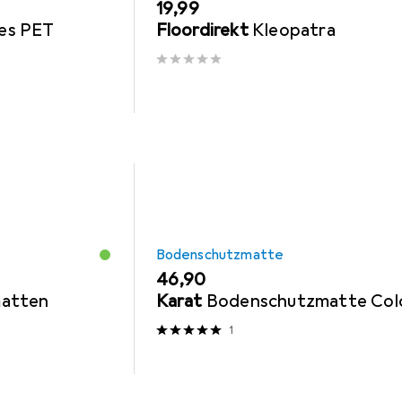
EUR
19,99
tes PET
Floordirekt
Kleopatra
Bodenschutzmatte
EUR
46,90
atten
Karat
Bodenschutzmatte Col
1