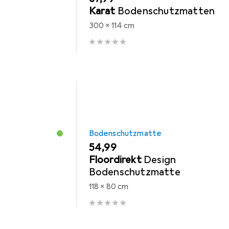
Karat
Bodenschutzmatten
300 x 114 cm
Bodenschutzmatte
EUR
54,99
Floordirekt
Design
Bodenschutzmatte
118 x 80 cm