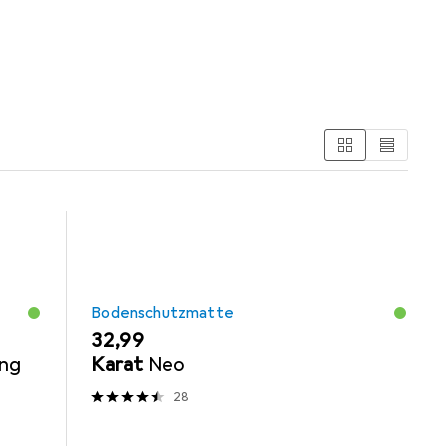
ng Möbel
Abdeckmaterial
Bodenschutzmatte
EUR
32,99
ing
Karat
Neo
28