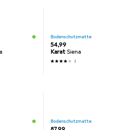
Bodenschutzmatte
EUR
54,99
a
Karat
Siena
2
Bodenschutzmatte
EUR
87,99