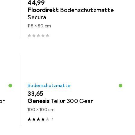
EUR
44,99
Floordirekt
Bodenschutzmatte
Secura
118 x 80 cm
Bodenschutzmatte
EUR
33,65
or
Genesis
Tellur 300 Gear
100 x 100 cm
1