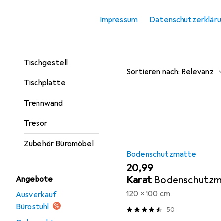
Zubehör Gaming Möbel.
Rollcontainer
Impressum
Datenschutzerklär
Schreibtisch
Beliebt
Bodenschut
Tischbeine +
Tischgestell
Sortieren nach
:
Relevanz
Tischplatte
Produktliste
Trennwand
Tresor
Zubehör Büromöbel
Bodenschutzmatte
EUR
20,99
Karat
Bodenschutzma
Angebote
120 x 100 cm
Ausverkauf
Bürostuhl
50