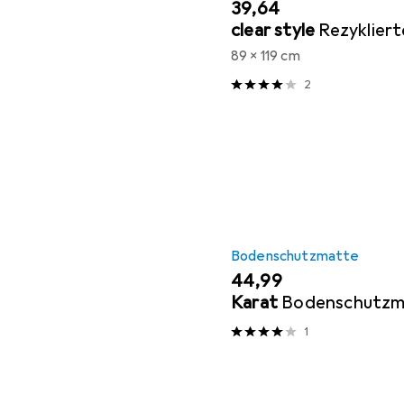
EUR
39,64
clear style
Rezyklier
89 x 119 cm
2
Bodenschutzmatte
EUR
44,99
Karat
Bodenschutzm
1