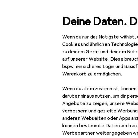
Suche
Deine Daten. D
Wenn du nur das Nötigste wählst, 
Navigation nach Kategorien
Gesamtsortiment
Woh
Gesamtsortiment
Cookies und ähnlichen Technologi
zu deinem Gerät und deinem Nutz
Wohnen
auf unserer Website. Diese brauch
bspw. ein sicheres Login und Basis
Möbel
EU
10
Warenkorb zu ermöglichen.
To
Arbeitszimmer
Wenn du allem zustimmst, können 
Aktenschrank
darüber hinaus nutzen, um dir pers
Angebote zu zeigen, unsere Webs
Bodenschutzmatte
verbessern und gezielte Werbung
Zubehör für
anderen Webseiten oder Apps an
Bürostuhl
können bestimmte Daten auch an 
Gymnastikball
Werbepartner weitergegeben we
Hier findest du passende