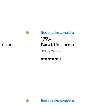
Bodenschutzmatte
EUR
179,–
atten
Karat
Performa
300 x 190 cm
1
Bodenschutzmatte