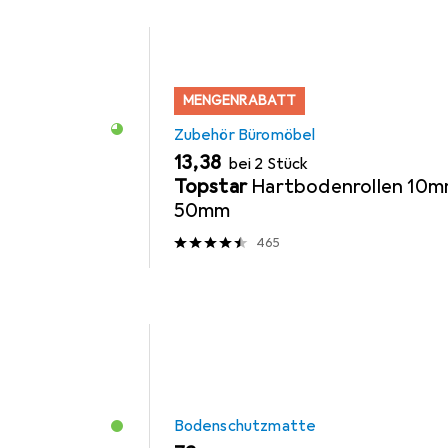
MENGENRABATT
Zubehör Büromöbel
EUR
13,38
bei 2 Stück
Topstar
Hartbodenrollen 10m
50mm
465
Bodenschutzmatte