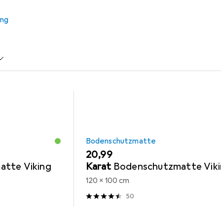
ung
zmatte
Zubehör Büromöbel
Topstar
Zubehör Gami
Bodenschutzmatte
EUR
20,99
tte Viking
Karat
Bodenschutzmatte Vik
120 x 100 cm
50