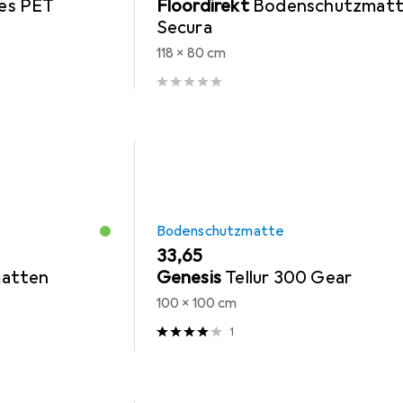
tes PET
Floordirekt
Bodenschutzmat
Secura
118 x 80 cm
Bodenschutzmatte
EUR
33,65
atten
Genesis
Tellur 300 Gear
100 x 100 cm
1