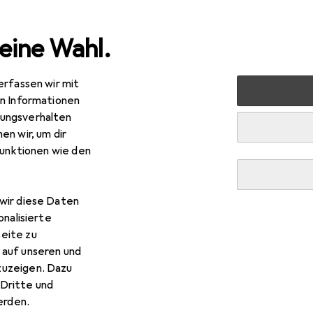
eine Wahl.
erfassen wir mit
nen
Möbel
Arbeitszimmer
Bürostuhl
Topstar Op
en Informationen
ungsverhalten
en wir, um dir
R
9,–
funktionen wie den
pstar
Open Base
wir diese Daten
onalisierte
eite zu
 Topstar Open Base
 auf unseren und
zuzeigen. Dazu
Dritte und
s Zubehör zum Produkt Topstar Open Base aus den Kategorie
rden.