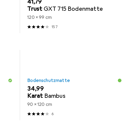
EUR
41,79
Trust
GXT 715 Bodenmatte
120 x 99 cm
157
Bodenschutzmatte
EUR
34,99
Karat
Bambus
90 x 120 cm
6