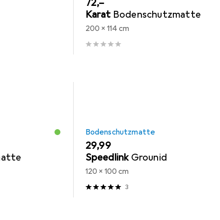
EUR
72,–
Karat
Bodenschutzmatte
200 x 114 cm
Bodenschutzmatte
EUR
29,99
atte
Speedlink
Grounid
120 x 100 cm
3