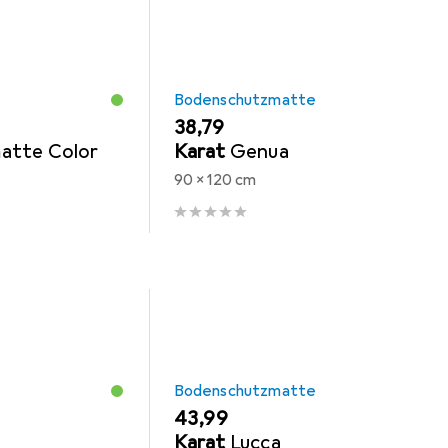
Bodenschutzmatte
EUR
38,79
atte Color
Karat
Genua
90 x 120 cm
Bodenschutzmatte
EUR
43,99
Karat
Lucca