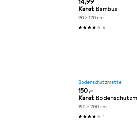
EUR
14,99
Karat
Bambus
90 x 120 cm
6
Bodenschutzmatte
EUR
150,–
Karat
Bodenschutzm
190 x 200 cm
1