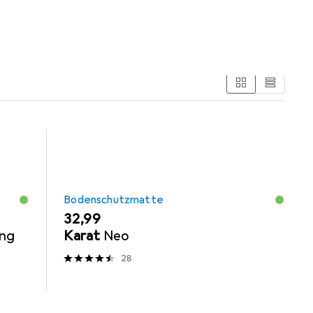
ng Möbel
Abdeckmaterial
Bodenschutzmatte
EUR
32,99
ing
Karat
Neo
28