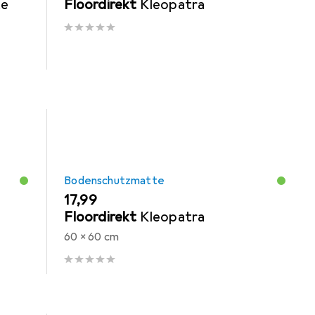
te
Floordirekt
Kleopatra
Bodenschutzmatte
EUR
17,99
Floordirekt
Kleopatra
60 x 60 cm