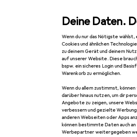
Suche
Deine Daten. D
Wenn du nur das Nötigste wählst, 
Navigation nach Kategorien
Gesamtsortiment
Woh
Gesamtsortiment
Cookies und ähnlichen Technologi
zu deinem Gerät und deinem Nutz
Wohnen
auf unserer Website. Diese brauch
EU
29
bspw. ein sicheres Login und Basis
Möbel
To
Warenkorb zu ermöglichen.
Arbeitszimmer
Wenn du allem zustimmst, können 
Aktenschrank
darüber hinaus nutzen, um dir pers
Angebote zu zeigen, unsere Webs
Bodenschutzmatte
Zubehör für
verbessern und gezielte Werbung
anderen Webseiten oder Apps an
Bürostuhl
können bestimmte Daten auch an 
Hier findest du passende
Gymnastikball
Werbepartner weitergegeben we
Gaming Möbel.