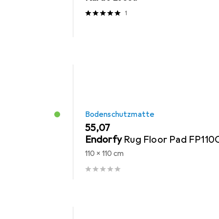
1
Bodenschutzmatte
EUR
55,07
Endorfy
Rug Floor Pad FP110
110 x 110 cm