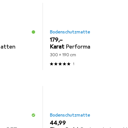
Bodenschutzmatte
EUR
179,–
atten
Karat
Performa
300 x 190 cm
1
Bodenschutzmatte
EUR
44,99