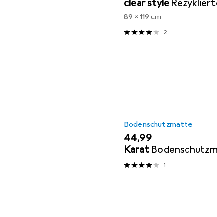
clear style
Rezyklier
89 x 119 cm
2
Bodenschutzmatte
EUR
44,99
Karat
Bodenschutzm
1