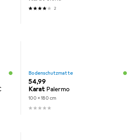
2
Bodenschutzmatte
EUR
54,99
C
Karat
Palermo
100 x 180 cm