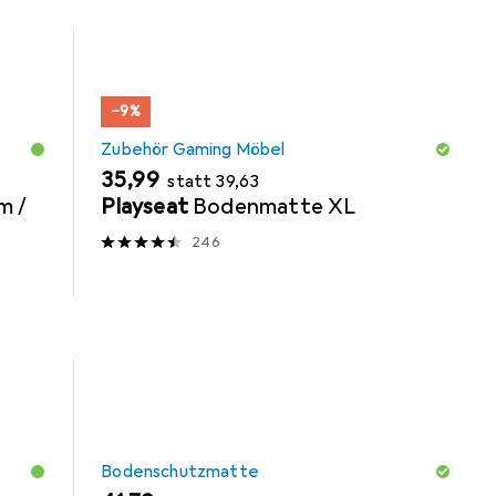
−9%
Zubehör Gaming Möbel
EUR
EUR
35,99
statt
39,63
m /
Playseat
Bodenmatte XL
246
Bodenschutzmatte