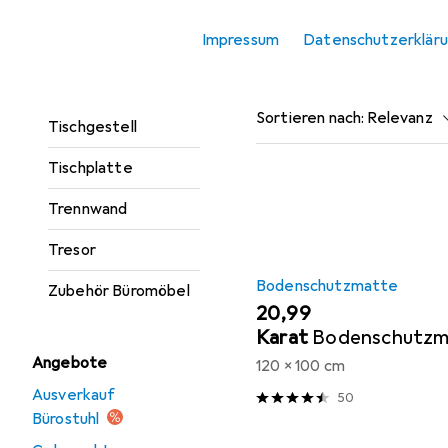
Rollcontainer
Impressum
Datenschutzerklär
Beliebt
Bodenschut
Schreibtisch
Tischbeine +
Sortieren nach
:
Relevanz
Tischgestell
Produktliste
Tischplatte
Trennwand
Tresor
Bodenschutzmatte
Zubehör Büromöbel
EUR
20,99
Karat
Bodenschutzma
Angebote
120 x 100 cm
Ausverkauf
50
Bürostuhl