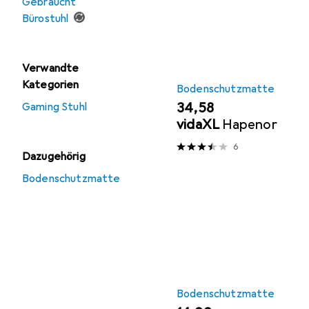
Gebraucht
Bürostuhl
Verwandte
Kategorien
Bodenschutzmatte
EUR
34,58
Gaming Stuhl
vidaXL
Hapenor
6
Dazugehörig
Bodenschutzmatte
Bodenschutzmatte