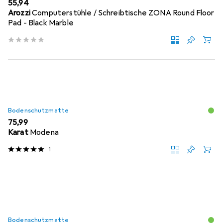
EUR
55,94
Arozzi
Computerstühle / Schreibtische ZONA Round Floor
Pad - Black Marble
Bodenschutzmatte
EUR
75,99
Karat
Modena
1
Bodenschutzmatte