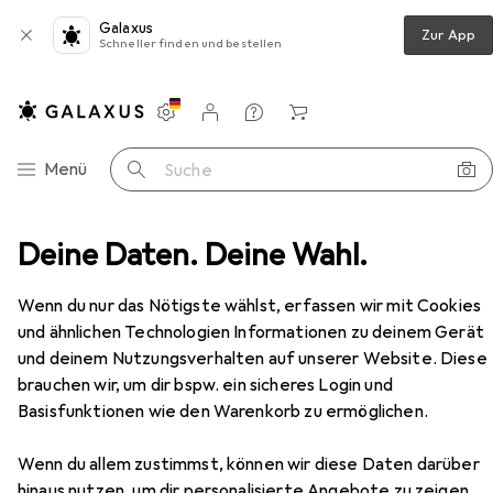
Galaxus
Zur App
Schneller finden und bestellen
Einstellungen
Kundenkonto
Vergleichslisten
Merklisten
Warenkorb
Navigation nach Kategorien
Menü
Suche
Deine Daten. Deine Wahl.
Arbeitszimmer
Bürostuhl
Topstar Sitness 30
Zubehör
Wenn du nur das Nötigste wählst, erfassen wir mit Cookies
und ähnlichen Technologien Informationen zu deinem Gerät
und deinem Nutzungsverhalten auf unserer Website. Diese
EUR
397,94
brauchen wir, um dir bspw. ein sicheres Login und
Topstar
Sitness 30
Basisfunktionen wie den Warenkorb zu ermöglichen.
Wenn du allem zustimmst, können wir diese Daten darüber
hinaus nutzen, um dir personalisierte Angebote zu zeigen,