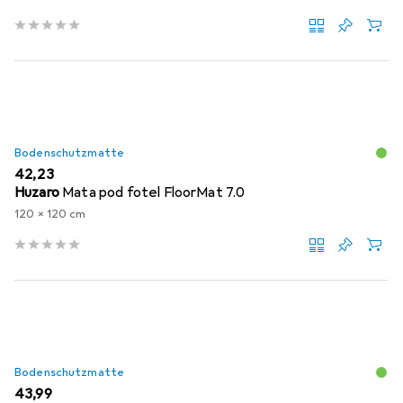
Bodenschutzmatte
EUR
42,23
Huzaro
Mata pod fotel FloorMat 7.0
120 x 120 cm
Bodenschutzmatte
EUR
43,99