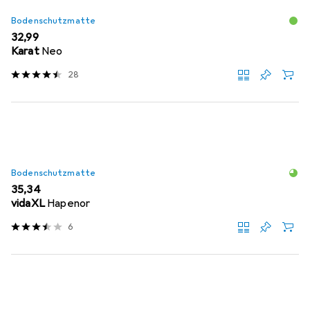
Bodenschutzmatte
EUR
32,99
Karat
Neo
28
Bodenschutzmatte
EUR
35,34
vidaXL
Hapenor
6