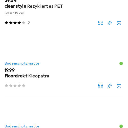
EUR
39,64
clear style
Rezykliertes PET
89 x 119 cm
2
Bodenschutzmatte
EUR
19,99
Floordirekt
Kleopatra
Bodenschutzmatte