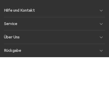
Hilfe und Kontakt
Service
Über Uns
Rückgabe
Soziale Medien
Stellenangebote
Preise
Alle Preise in EUR inkl. MwSt., zzgl.
Versandkosten
bei Bestellungen
unter
30,–
Shop Version