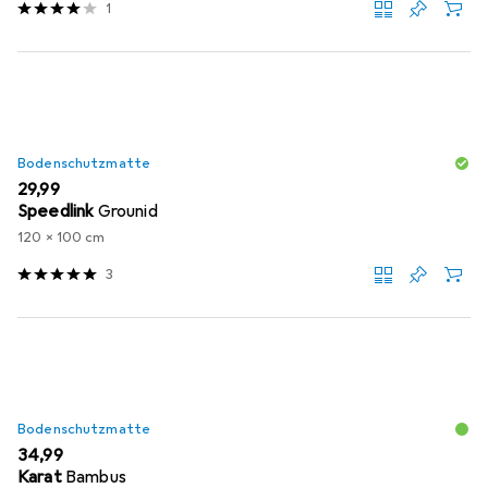
1
Bodenschutzmatte
EUR
29,99
Speedlink
Grounid
120 x 100 cm
3
Bodenschutzmatte
EUR
34,99
Karat
Bambus