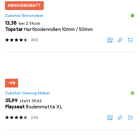
MENGENRABATT
Zubehör Büromöbel
EUR
13,38
bei 2 Stück
Topstar
Hartbodenrollen 10mm / 50mm
465
−9%
Zubehör Gaming Möbel
EUR
EUR
35,99
statt
39,63
Playseat
Bodenmatte XL
246