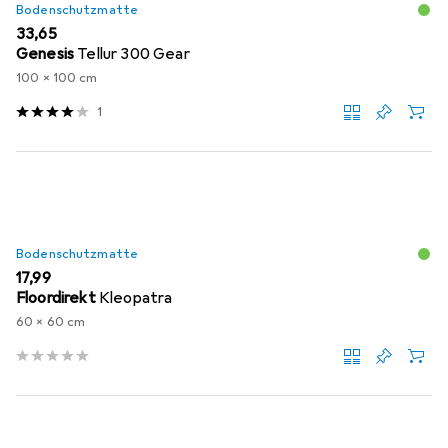
Bodenschutzmatte
EUR
33,65
Genesis
Tellur 300 Gear
100 x 100 cm
1
Bodenschutzmatte
EUR
17,99
Floordirekt
Kleopatra
60 x 60 cm