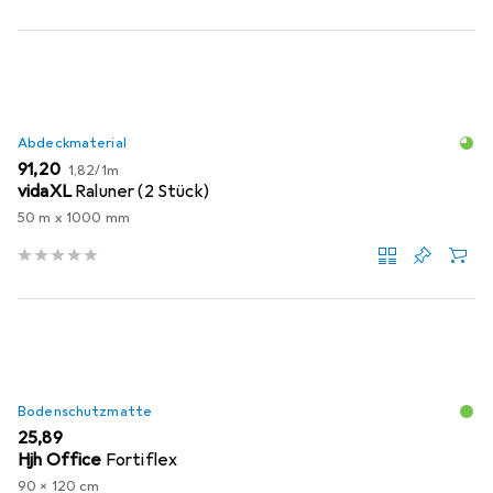
Abdeckmaterial
EUR
EUR
91,20
1,82
/
1m
vidaXL
Raluner (2 Stück)
50 m x 1000 mm
Bodenschutzmatte
EUR
25,89
Hjh Office
Fortiflex
90 x 120 cm