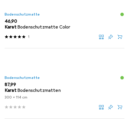
Bodenschutzmatte
EUR
46,90
Karat
Bodenschutzmatte Color
1
Bodenschutzmatte
EUR
87,99
Karat
Bodenschutzmatten
300 x 114 cm