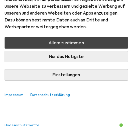
unsere Webseite zu verbessern und gezielte Werbung auf
unseren und anderen Webseiten oder Apps anzuzeigen.
Dazu können bestimmte Daten auch an Dritte und
Zubehör für Topstar Sitness 30
Werbepartner weitergegeben werden.
Hier findest du passendes Zubehör zum Produkt Topstar
Allem zustimmen
Sitness 30 aus den Kategorien Bodenschutzmatte,
Zubehör Büromöbel und Zubehör Gaming Möbel.
Nur das Nötigste
Beliebt
Bodenschutzmatte
Zubehör Büromöbel
Tops
Einstellungen
Relevanz
Impressum
Datenschutzerklärung
Produktliste
Bodenschutzmatte