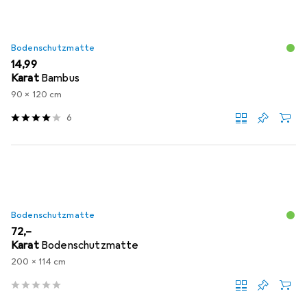
Bodenschutzmatte
EUR
14,99
Karat
Bambus
90 x 120 cm
6
Bodenschutzmatte
EUR
72,–
Karat
Bodenschutzmatte
200 x 114 cm