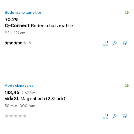
Bodenschutzmatte
EUR
70,29
Q-Connect
Bodenschutzmatte
92 x 121 cm
5
Abdeckmaterial
EUR
EUR
133,46
2,67
/
1m
vidaXL
Magenbach (2 Stück)
50 m x 1000 mm