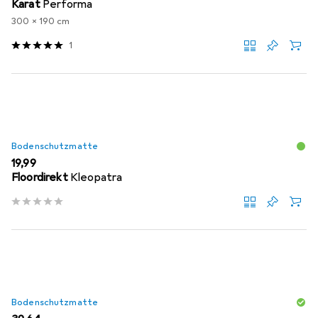
Karat
Performa
300 x 190 cm
1
Bodenschutzmatte
EUR
19,99
Floordirekt
Kleopatra
Bodenschutzmatte