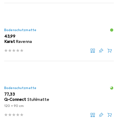
Bodenschutzmatte
EUR
43,99
Karat
Ravenna
Bodenschutzmatte
EUR
77,33
Q-Connect
Stuhlmatte
120 x 90 cm