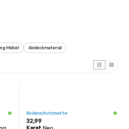
 Bodenschutzmatte, Zubehör Büromöbel und Zubehör
ng Möbel
Abdeckmaterial
Bodenschutzmatte
EUR
32,99
ing
Karat
Neo