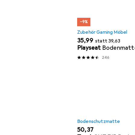
−9%
Zubehör Gaming Möbel
EUR
EUR
35,99
statt
39,63
Playseat
Bodenmatt
246
Bodenschutzmatte
EUR
50,37