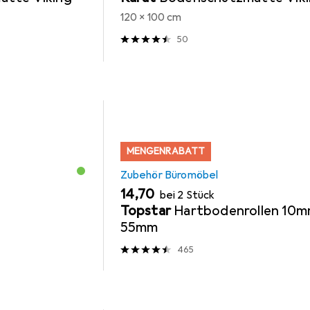
120 x 100 cm
50
MENGENRABATT
Zubehör Büromöbel
EUR
14,70
bei 2 Stück
Topstar
Hartbodenrollen 10m
55mm
465