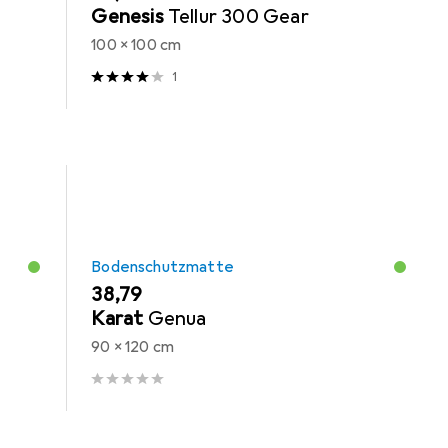
Genesis
Tellur 300 Gear
100 x 100 cm
1
Bodenschutzmatte
EUR
38,79
Karat
Genua
90 x 120 cm