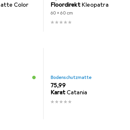
atte Color
Floordirekt
Kleopatra
60 x 60 cm
Bodenschutzmatte
EUR
75,99
Karat
Catania