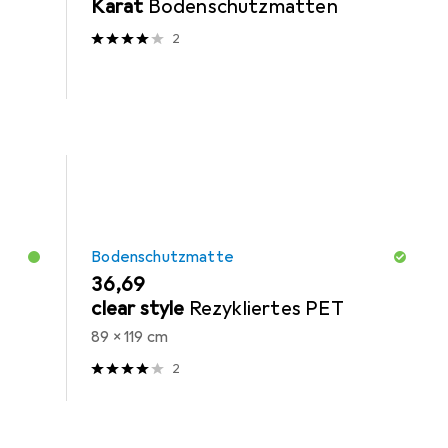
Karat
Bodenschutzmatten
2
Bodenschutzmatte
EUR
36,69
clear style
Rezykliertes PET
89 x 119 cm
2