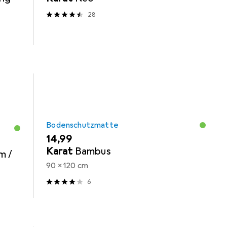
28
Bodenschutzmatte
EUR
14,99
Karat
Bambus
m /
90 x 120 cm
6