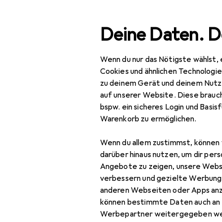
Suche
Deine Daten. D
Wenn du nur das Nötigste wählst, 
Navigation nach Kategorien
Gesamtsortiment
Woh
Gesamtsortiment
Cookies und ähnlichen Technologi
zu deinem Gerät und deinem Nutz
Wohnen
auf unserer Website. Diese brauch
bspw. ein sicheres Login und Basis
Möbel
Warenkorb zu ermöglichen.
EU
24
Arbeitszimmer
To
Wenn du allem zustimmst, können 
41 
Aktenschrank
darüber hinaus nutzen, um dir pers
Angebote zu zeigen, unsere Webs
Bodenschutzmatte
verbessern und gezielte Werbung
anderen Webseiten oder Apps an
Bürostuhl
können bestimmte Daten auch an 
Gymnastikball
Werbepartner weitergegeben we