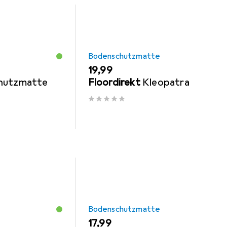
Bodenschutzmatte
EUR
19,99
hutzmatte
Floordirekt
Kleopatra
Bodenschutzmatte
EUR
17,99