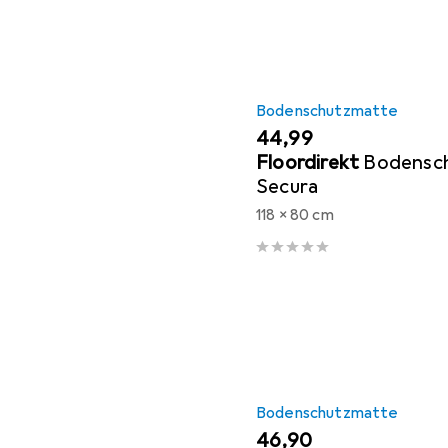
Bodenschutzmatte
EUR
44,99
Floordirekt
Bodensc
Secura
118 x 80 cm
Bodenschutzmatte
EUR
46,90