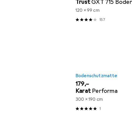
Trust
GXT 715 Bode
120 x 99 cm
157
Bodenschutzmatte
EUR
179,–
Karat
Performa
300 x 190 cm
1