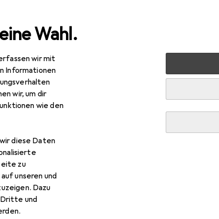
eine Wahl.
erfassen wir mit
nen
Möbel
Arbeitszimmer
Bürostuhl
Topstar X-
en Informationen
ungsverhalten
en wir, um dir
funktionen wie den
R
6,17
pstar
X-Pander
wir diese Daten
- 53 cm
onalisierte
eite zu
 auf unseren und
zuzeigen. Dazu
Dritte und
rden.