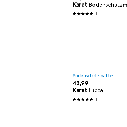
Karat
Bodenschutzm
1
Bodenschutzmatte
EUR
43,99
Karat
Lucca
1