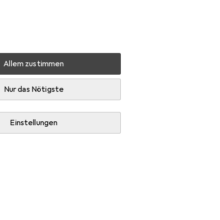
Einstellungen
Kundenkonto
Vergleichslisten
Merklisten
Warenkorb
Anmelden
Allem zustimmen
Pander
Zubehör
Nur das Nötigste
Einstellungen