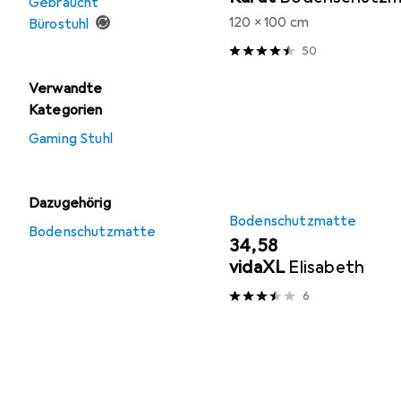
Gebraucht
120 x 100 cm
Bürostuhl
50
Verwandte
Kategorien
Gaming Stuhl
Dazugehörig
Bodenschutzmatte
Bodenschutzmatte
EUR
34,58
vidaXL
Elisabeth
6