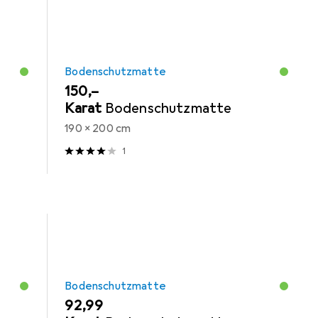
Bodenschutzmatte
EUR
150,–
Karat
Bodenschutzmatte
190 x 200 cm
1
Bodenschutzmatte
EUR
92,99