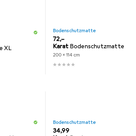
Bodenschutzmatte
EUR
72,–
Karat
Bodenschutzmatte
e XL
200 x 114 cm
Bodenschutzmatte
EUR
34,99