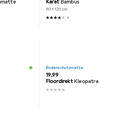
nmatte
Karat
Bambus
90 x 120 cm
6
Bodenschutzmatte
EUR
19,99
Floordirekt
Kleopatra