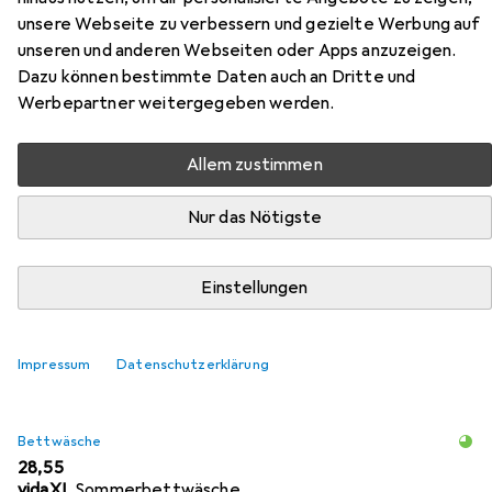
Traumschlaf Nature aus der Kategorie Bettwäsche.
unsere Webseite zu verbessern und gezielte Werbung auf
unseren und anderen Webseiten oder Apps anzuzeigen.
Relevanz
Dazu können bestimmte Daten auch an Dritte und
Produktliste
Werbepartner weitergegeben werden.
Allem zustimmen
Bettwäsche
Nur das Nötigste
EUR
34,72
vidaXL
Eugene
Einstellungen
Impressum
Datenschutzerklärung
Bettwäsche
EUR
28,55
vidaXL
Sommerbettwäsche