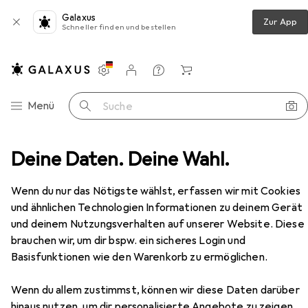
Galaxus
Zur App
Schneller finden und bestellen
Einstellungen
Kundenkonto
Vergleichslisten
Merklisten
Warenkorb
Navigation nach Kategorien
Menü
Suche
en
Deine Daten. Deine Wahl.
Schlaftextilien
Duvet
Traumschlaf Nature
Zubehör
Wenn du nur das Nötigste wählst, erfassen wir mit Cookies
EUR
234,99
Traumschlaf
Nature
und ähnlichen Technologien Informationen zu deinem Gerät
und deinem Nutzungsverhalten auf unserer Website. Diese
brauchen wir, um dir bspw. ein sicheres Login und
Basisfunktionen wie den Warenkorb zu ermöglichen.
Zubehör für Traumschlaf Nature
Wenn du allem zustimmst, können wir diese Daten darüber
Hier findest du passendes Zubehör zum Produkt
hinaus nutzen, um dir personalisierte Angebote zu zeigen,