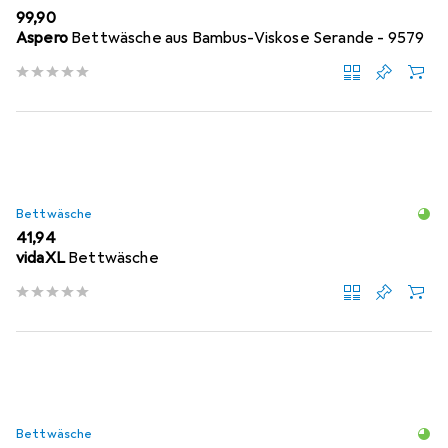
EUR
99,90
Aspero
Bettwäsche aus Bambus-Viskose Serande - 9579
Bettwäsche
EUR
41,94
vidaXL
Bettwäsche
Bettwäsche