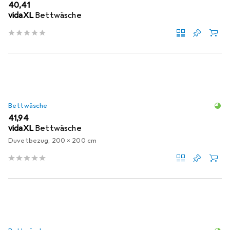
EUR
40,41
vidaXL
Bettwäsche
Bettwäsche
EUR
41,94
vidaXL
Bettwäsche
Duvetbezug, 200 x 200 cm