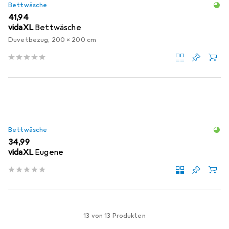
Bettwäsche
EUR
41,94
vidaXL
Bettwäsche
Duvetbezug, 200 x 200 cm
Bettwäsche
EUR
34,99
vidaXL
Eugene
13 von 13 Produkten