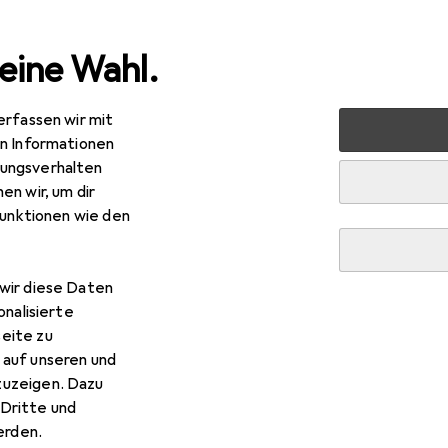
eine Wahl.
erfassen wir mit
nen
Möbel
Schlafzimmer
Boxspringbett
vidaXL 
en Informationen
ungsverhalten
en wir, um dir
R
8,82
funktionen wie den
daXL
Domenico Buttons
x 190 cm
wir diese Daten
onalisierte
eite zu
 vidaXL Domenico Buttons
 auf unseren und
zuzeigen. Dazu
Dritte und
s Zubehör zum Produkt vidaXL Domenico Buttons.
rden.