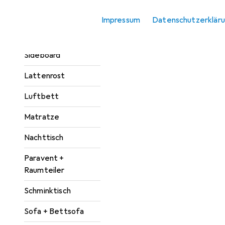
Sortieren nach
:
Relevanz
Kleiderschrank
Impressum
Datenschutzerklär
Produktliste
Zubehör
Kommode +
Sideboard
Lattenrost
Luftbett
Matratze
Nachttisch
Paravent +
Raumteiler
Schminktisch
Sofa + Bettsofa