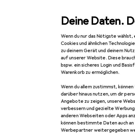
Suche
Deine Daten. D
Wenn du nur das Nötigste wählst, 
Navigation nach Kategorien
Gesamtsortiment
Woh
Gesamtsortiment
Cookies und ähnlichen Technologi
zu deinem Gerät und deinem Nutz
Wohnen
auf unserer Website. Diese brauch
EU
35
bspw. ein sicheres Login und Basis
Möbel
vi
Warenkorb zu ermöglichen.
90 
Schlafzimmer
Wenn du allem zustimmst, können 
Bett
darüber hinaus nutzen, um dir pers
Angebote zu zeigen, unsere Webs
Bett Zubehör
Zubehör für
verbessern und gezielte Werbung
anderen Webseiten oder Apps an
Boxspringbett
können bestimmte Daten auch an 
Hier findest du passende
Kleiderschrank
Werbepartner weitergegeben we