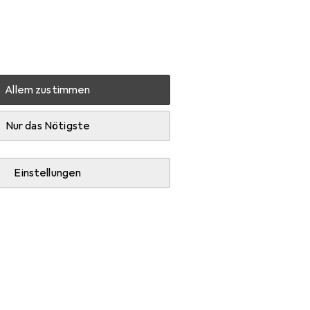
Einstellungen
Kundenkonto
Vergleichslisten
Merklisten
Warenkorb
Anmelden
Allem zustimmen
Domenico Buttons
Zubehör
Nur das Nötigste
Einstellungen