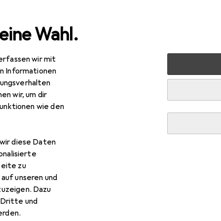
eine Wahl.
erfassen wir mit
nen
Möbel
Schlafzimmer
Spiegel
en Informationen
ungsverhalten
en wir, um dir
funktionen wie den
wir diese Daten
onalisierte
eite zu
 auf unseren und
zuzeigen. Dazu
Dritte und
rden.