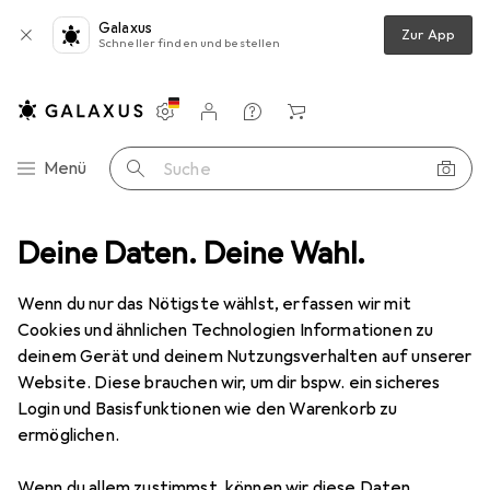
Galaxus
Zur App
Schneller finden und bestellen
Einstellungen
Kundenkonto
Vergleichslisten
Merklisten
Warenkorb
Navigation nach Kategorien
Menü
Suche
fzimmer
Deine Daten. Deine Wahl.
Kleiderschrank
vidaXL Dorcoles (4 Böden)
Zubehör
Wenn du nur das Nötigste wählst, erfassen wir mit
Cookies und ähnlichen Technologien Informationen zu
deinem Gerät und deinem Nutzungsverhalten auf unserer
Website. Diese brauchen wir, um dir bspw. ein sicheres
Login und Basisfunktionen wie den Warenkorb zu
EUR
210,14
vidaXL
Dorcoles (4 Böden)
ermöglichen.
Wenn du allem zustimmst, können wir diese Daten