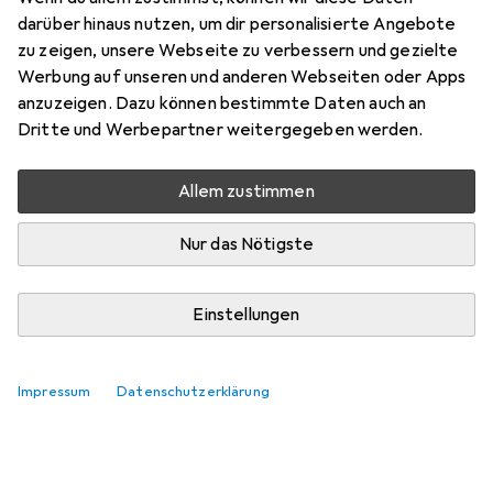
darüber hinaus nutzen, um dir personalisierte Angebote
zu zeigen, unsere Webseite zu verbessern und gezielte
Werbung auf unseren und anderen Webseiten oder Apps
anzuzeigen. Dazu können bestimmte Daten auch an
Dritte und Werbepartner weitergegeben werden.
Zubehör für vidaXL Dorcoles (4
Böden)
Allem zustimmen
Nur das Nötigste
Hier findest du passendes Zubehör zum Produkt vidaXL
Dorcoles (4 Böden).
Relevanz
Einstellungen
Produktliste
Keine Produkte gefunden
Impressum
Datenschutzerklärung