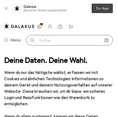
Galaxus
Zur App
Schneller finden und bestellen
Einstellungen
Kundenkonto
Vergleichslisten
Merklisten
Warenkorb
Navigation nach Kategorien
Menü
Suche
Deine Daten. Deine Wahl.
Boxspringbett
vidaXL Falinano (Schlichtes Design)
Zubehör
EUR
381,49
Wenn du nur das Nötigste wählst, erfassen wir mit
vidaXL
Falinano (Schlichtes Design)
Cookies und ähnlichen Technologien Informationen zu
100 x 200 cm
deinem Gerät und deinem Nutzungsverhalten auf unserer
Website. Diese brauchen wir, um dir bspw. ein sicheres
Login und Basisfunktionen wie den Warenkorb zu
ermöglichen.
Zubehör für vidaXL Falinano
Wenn du allem zustimmst, können wir diese Daten