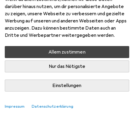
(Schlichtes Design)
darüber hinaus nutzen, um dir personalisierte Angebote
zu zeigen, unsere Webseite zu verbessern und gezielte
Hier findest du passendes Zubehör zum Produkt vidaXL
Werbung auf unseren und anderen Webseiten oder Apps
Falinano (Schlichtes Design).
anzuzeigen. Dazu können bestimmte Daten auch an
Relevanz
Dritte und Werbepartner weitergegeben werden.
Produktliste
Keine Produkte gefunden
Allem zustimmen
Nur das Nötigste
Einstellungen
Impressum
Datenschutzerklärung