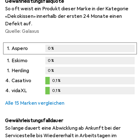
Gewährleistungsfallquote
So oft weist ein Produkt dieser Marke in der Kategorie
«Dekokissen» innerhalb der ersten 24 Monate einen
Defekt auf.
Quelle: Galaxus
1.
Aspero
0
%
1.
Eskimo
0
%
1.
Herding
0
%
4.
Casativo
0,1
%
0,1
%
4.
vidaXL
0,1
%
0,1
%
Alle 15 Marken vergleichen
Gewährleistungsfalldauer
So lange dauert eine Abwicklung ab Ankunft bei der
Servicestelle bis Wiedererhalt in Arbeitstagen im