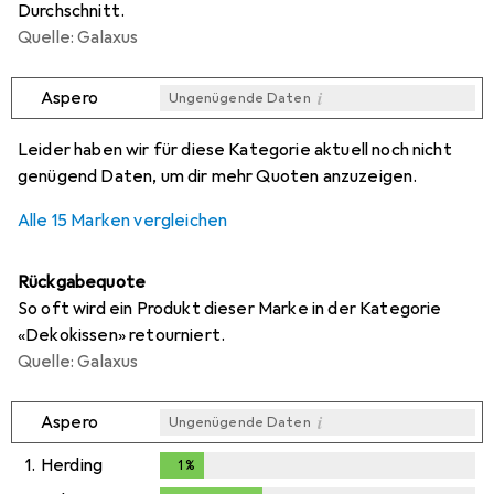
Durchschnitt.
Quelle: Galaxus
i
Aspero
Ungenügende Daten
i
i
i
i
Ungenügende Daten
Ungenügende Daten
Ungenügende Daten
Ungenügende Daten
Leider haben wir für diese Kategorie aktuell noch nicht
genügend Daten, um dir mehr Quoten anzuzeigen.
Alle 15 Marken vergleichen
Rückgabequote
So oft wird ein Produkt dieser Marke in der Kategorie
«Dekokissen» retourniert.
Quelle: Galaxus
i
Aspero
Ungenügende Daten
1.
Herding
1
%
1
%