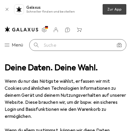
Galaxus
Zur App
Schneller finden und bestellen
Einstellungen
Kundenkonto
Vergleichslisten
Merklisten
Warenkorb
Navigation nach Kategorien
Menü
Suche
Aspero 2 Kissenbezüge aus Streifen-Flanell 60x60 cm Salta - 9049
Deine Daten. Deine Wahl.
Wenn du nur das Nötigste wählst, erfassen wir mit
Cookies und ähnlichen Technologien Informationen zu
7 Bilder
deinem Gerät und deinem Nutzungsverhalten auf unserer
Website. Diese brauchen wir, um dir bspw. ein sicheres
EUR
24,95
Login und Basisfunktionen wie den Warenkorb zu
Aspero
2 Kissenbezüge aus Streifen-
ermöglichen.
Flanell 60x60 cm Salta - 9049
Wenn du allem zustimmst, können wir diese Daten