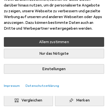
60 x 60 cm
darüber hinaus nutzen, um dir personalisierte Angebote
Preis in EUR inkl. MwSt.
zu zeigen, unsere Webseite zu verbessern und gezielte
Werbung auf unseren und anderen Webseiten oder Apps
Marke
Bewertungen
anzuzeigen. Dazu können bestimmte Daten auch an
Mehr von Aspero
1
Dritte und Werbepartner weitergegeben werden.
Allem zustimmen
Zwischen Mo, 10.8. und Mi, 12.8. geliefert
Mehr als 10 Stück an Lager beim Drittanbieter
Nur das Nötigste
Lieferort angeben für genaue Lieferzeit
i
Angebot von
Einstellungen
NORMANI
DE
Impressum
Datenschutzerklärung
In den Warenkorb
Vergleichen
Merken