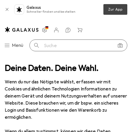
Galaxus
Zur App
Schneller finden und bestellen
Einstellungen
Kundenkonto
Vergleichslisten
Merklisten
Warenkorb
Navigation nach Kategorien
Menü
Suche
Deine Daten. Deine Wahl.
Innenbeleuchtung
Tischlampe
Brandson Schreibtischlampe
Wenn du nur das Nötigste wählst, erfassen wir mit
Cookies und ähnlichen Technologien Informationen zu
5 Bilder
deinem Gerät und deinem Nutzungsverhalten auf unserer
Website. Diese brauchen wir, um dir bspw. ein sicheres
EUR
14,95
Login und Basisfunktionen wie den Warenkorb zu
Brandson
Schreibtischlampe
ermöglichen.
Preis in EUR inkl. MwSt.
Wenn du allem zustimmst, können wir diese Daten