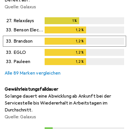
Quelle: Galaxus
27.
Relaxdays
1
%
1
%
33.
Benson Electric
1,2
%
1,2
%
33.
Brandson
1,2
%
1,2
%
33.
EGLO
1,2
%
1,2
%
33.
Pauleen
1,2
%
1,2
%
Alle 89 Marken vergleichen
Gewährleistungsfalldauer
So lange dauert eine Abwicklung ab Ankunft bei der
Servicestelle bis Wiedererhalt in Arbeitstagen im
Durchschnitt.
Quelle: Galaxus