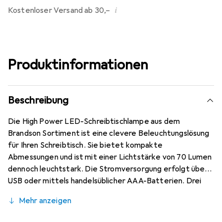
i
Kostenloser Versand ab 30,–
Produktinformationen
Beschreibung
Die High Power LED-Schreibtischlampe aus dem
Brandson Sortiment ist eine clevere Beleuchtungslösung
für Ihren Schreibtisch. Sie bietet kompakte
Abmessungen und ist mit einer Lichtstärke von 70 Lumen
dennoch leuchtstark. Die Stromversorgung erfolgt über
USB oder mittels handelsüblicher AAA-Batterien. Drei
verschiedene Helligkeitsstufen (niedrig/mittel/hoch)
Mehr anzeigen
sorgen für eine angenehme Beleuchtung ganz nach Ihren
Wünschen. Profitieren Sie dank neuester LED-Technik