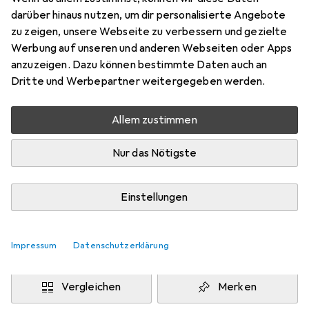
darüber hinaus nutzen, um dir personalisierte Angebote
zu zeigen, unsere Webseite zu verbessern und gezielte
Werbung auf unseren und anderen Webseiten oder Apps
Marke
Bewertungen
anzuzeigen. Dazu können bestimmte Daten auch an
Mehr von Brandson
3
Dritte und Werbepartner weitergegeben werden.
Allem zustimmen
Zwischen Di, 11.8. und Mo, 17.8. geliefert
Mehr als 10 Stück an Lager beim Drittanbieter
Nur das Nötigste
Lieferort angeben für genaue Lieferzeit
i
Angebot von
Einstellungen
Ganz Einfach GmbH
DE
Impressum
Datenschutzerklärung
In den Warenkorb
Vergleichen
Merken