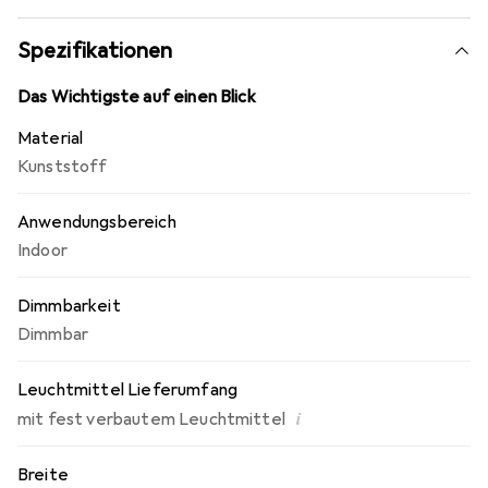
von einem geringen Energieverbrauch. Die verbauten
LEDs benötigen lediglich 3 Watt und bietet eine deutlich
Spezifikationen
längere Lebensdauer als herkömmliche Glühlampen. Mit
ihrem eleganten Design setzt die LED-Tischleuchte auch
Das Wichtigste auf einen Blick
optisch Akzente.
Material
Kunststoff
Anwendungsbereich
Indoor
Dimmbarkeit
Dimmbar
Leuchtmittel Lieferumfang
i
mit fest verbautem Leuchtmittel
Breite