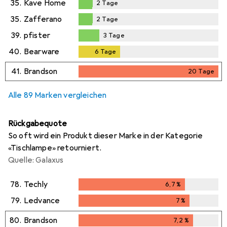
35.
Kave Home
2
Tage
2
Tage
35.
Zafferano
2
Tage
2
Tage
39.
pfister
3
Tage
3
Tage
40.
Bearware
6
Tage
6
Tage
41.
Brandson
20
Tage
20
Tage
Alle 89 Marken vergleichen
Rückgabequote
So oft wird ein Produkt dieser Marke in der Kategorie
«Tischlampe» retourniert.
Quelle: Galaxus
78.
Techly
6,7
%
6,7
%
79.
Ledvance
7
%
7
%
80.
Brandson
7,2
%
7,2
%