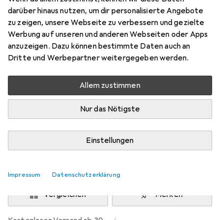
darüber hinaus nutzen, um dir personalisierte Angebote
Preis in EUR inkl. MwSt.
zu zeigen, unsere Webseite zu verbessern und gezielte
Werbung auf unseren und anderen Webseiten oder Apps
Bewertungen
anzuzeigen. Dazu können bestimmte Daten auch an
416
Dritte und Werbepartner weitergegeben werden.
Allem zustimmen
Zwischen Di, 18.8. und Fr, 21.8. geliefert
Mehr als 10 Stück an Lager beim Lieferanten
Nur das Nötigste
Benachrichtigen, wenn schneller verfügbar
Einstellungen
Lieferort angeben für genaue Lieferzeit
In den Warenkorb
Impressum
Datenschutzerklärung
Vergleichen
Merken