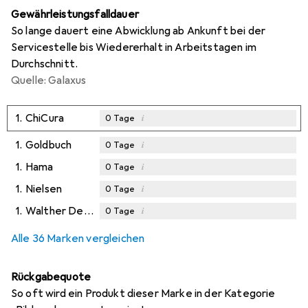
Gewährleistungsfalldauer
So lange dauert eine Abwicklung ab Ankunft bei der
Servicestelle bis Wiedererhalt in Arbeitstagen im
Durchschnitt.
Quelle: Galaxus
1.
ChiCura
i
0
Tage
1.
Goldbuch
i
0
Tage
1.
Hama
i
0
Tage
1.
Nielsen
i
0
Tage
1.
Walther Design
i
0
Tage
Alle 36 Marken vergleichen
Rückgabequote
So oft wird ein Produkt dieser Marke in der Kategorie