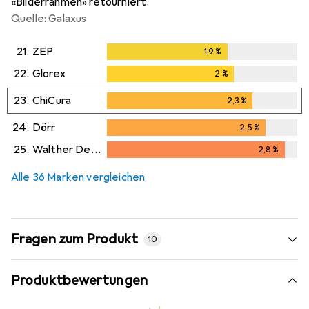
«Bilderrahmen» retourniert.
Quelle: Galaxus
21.
ZEP
1,9
%
1,9
%
22.
Glorex
2
%
2
%
23.
ChiCura
2,3
%
2,3
%
24.
Dörr
2,5
%
2,5
%
25.
Walther Design
2,8
%
2,8
%
Alle 36 Marken vergleichen
Fragen zum Produkt
10
Produktbewertungen