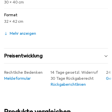
30 x 40 cm
Format
32 x 42 cm
Mehr anzeigen
Preisentwicklung
Rechtliche Bedenken
14 Tage gesetzl. Widerruf
24 
Meldeformular
30 Tage Rückgaberecht
Gew
Rückgaberichtlinien
Produkte vergleichen