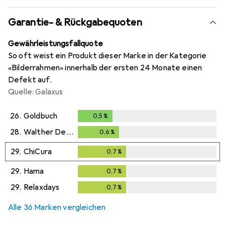
Garantie- & Rückgabequoten
Gewährleistungsfallquote
So oft weist ein Produkt dieser Marke in der Kategorie
«Bilderrahmen» innerhalb der ersten 24 Monate einen
Defekt auf.
Quelle: Galaxus
26.
Goldbuch
0,5
%
0,5
%
28.
Walther Design
0,6
%
0,6
%
29.
ChiCura
0,7
%
0,7
%
29.
Hama
0,7
%
0,7
%
29.
Relaxdays
0,7
%
0,7
%
Alle 36 Marken vergleichen