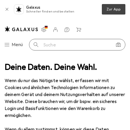
Galaxus
Zur App
Schneller finden und bestellen
Einstellungen
Kundenkonto
Vergleichslisten
Merklisten
Warenkorb
Navigation nach Kategorien
Menü
Suche
s
Deine Daten. Deine Wahl.
Wanddekoration
Bilderrahmen
ChiCura Holzrahmen - Glas
Wenn du nur das Nötigste wählst, erfassen wir mit
Cookies und ähnlichen Technologien Informationen zu
deinem Gerät und deinem Nutzungsverhalten auf unserer
7 Bilder
1 Video
Website. Diese brauchen wir, um dir bspw. ein sicheres
EUR
22,90
Login und Basisfunktionen wie den Warenkorb zu
ermöglichen.
ChiCura
Holzrahmen - Glas
32 x 42 cm
Wenn du allem zustimmst, können wir diese Daten