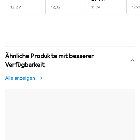
EUR
12,29
EUR
12,32
EUR
11,74
EUR
17,9
Ähnliche Produkte mit besserer
Verfügbarkeit
Alle anzeigen