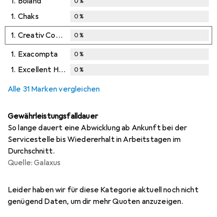
1.
Boland
0
%
1.
Chaks
0
%
1.
Creativ Company
0
%
1.
Exacompta
0
%
1.
Excellent Houseware
0
%
Alle 31 Marken vergleichen
Gewährleistungsfalldauer
So lange dauert eine Abwicklung ab Ankunft bei der
Servicestelle bis Wiedererhalt in Arbeitstagen im
Durchschnitt.
Quelle: Galaxus
i
i
i
i
i
Ungenügende Daten
Ungenügende Daten
Ungenügende Daten
Ungenügende Daten
Ungenügende Daten
Leider haben wir für diese Kategorie aktuell noch nicht
genügend Daten, um dir mehr Quoten anzuzeigen.