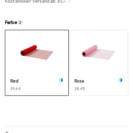
i
Kostenloser Versand ab 30,–
Farbe
2
Red
Rosa
EUR
29,64
EUR
28,45