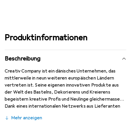
Produktinformationen
Beschreibung
Creativ Company ist ein dänisches Unternehmen, das
mittlerweile in neun weiteren europäischen Ländern
vertreten ist. Seine eigenen innovativen Produkte aus
der Welt des Bastelns, Dekorierens und Kreierens
begeistern kreative Profis und Neulinge gleichermassen.
Dank eines internationalen Netzwerks aus Lieferanten
und Geschäftspartnern gelingt es Creativ Company, den
Mehr anzeigen
hohen Ansprüchen seiner Kunden gerecht zu werden und
sich dabei stets weiterzuentwickeln. Die Produkte der