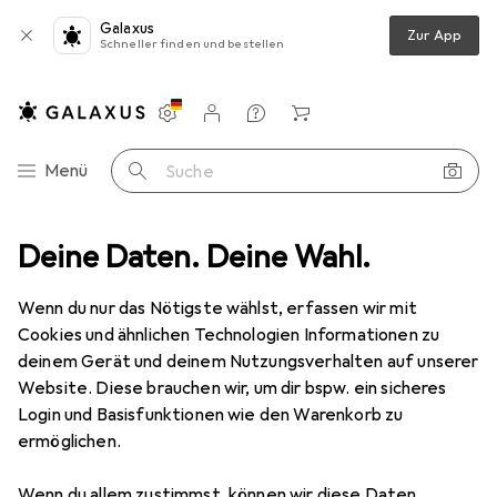
Galaxus
Zur App
Schneller finden und bestellen
Einstellungen
Kundenkonto
Vergleichslisten
Merklisten
Warenkorb
Navigation nach Kategorien
Menü
Suche
+ Bar
Deine Daten. Deine Wahl.
Tischaccessoires
Tischdecke
Creativ Company Netz
Wenn du nur das Nötigste wählst, erfassen wir mit
Cookies und ähnlichen Technologien Informationen zu
6 Bilder
deinem Gerät und deinem Nutzungsverhalten auf unserer
Website. Diese brauchen wir, um dir bspw. ein sicheres
EUR
29,64
Login und Basisfunktionen wie den Warenkorb zu
Creativ Company
Netz
ermöglichen.
1000 x 30 cm
Wenn du allem zustimmst, können wir diese Daten