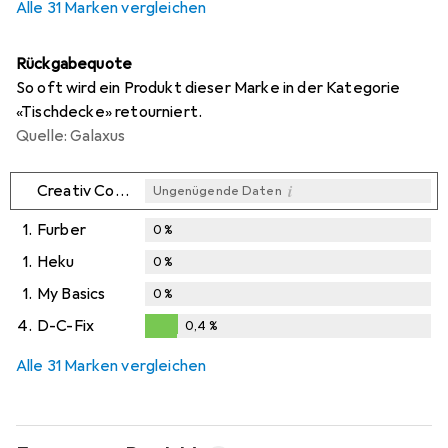
Alle 31 Marken vergleichen
Rückgabequote
So oft wird ein Produkt dieser Marke in der Kategorie
«Tischdecke» retourniert.
Quelle: Galaxus
i
Creativ Company
Ungenügende Daten
1.
Furber
0
%
1.
Heku
0
%
1.
My Basics
0
%
4.
D-C-Fix
0,4
%
0,4
%
Alle 31 Marken vergleichen