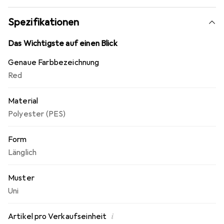
Company sollen zu vielen unterhaltsamen Stunden sowie
zum Spielen und Lernen animieren und die Welt so ein
Spezifikationen
bisschen kreativer machen.
Das Wichtigste auf einen Blick
Genaue Farbbezeichnung
Red
Material
Polyester (PES)
Form
Länglich
Muster
Uni
i
Artikel pro Verkaufseinheit