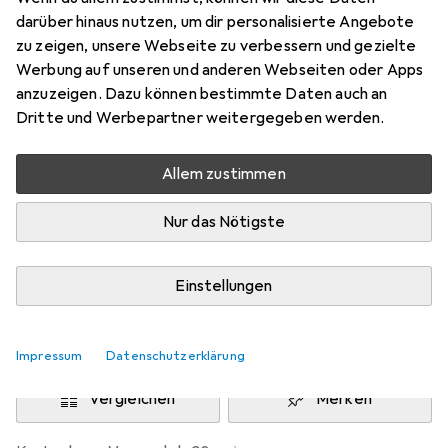
Preis in EUR inkl. MwSt.
darüber hinaus nutzen, um dir personalisierte Angebote
zu zeigen, unsere Webseite zu verbessern und gezielte
Marke
Bewertungen
Werbung auf unseren und anderen Webseiten oder Apps
Mehr von Creativ
10
anzuzeigen. Dazu können bestimmte Daten auch an
Company
Dritte und Werbepartner weitergegeben werden.
Allem zustimmen
Zwischen Fr, 21.8. und Fr, 28.8. geliefert
Mehr als 10 Stück an Lager beim Lieferanten
Nur das Nötigste
Benachrichtigen, wenn schneller verfügbar
Einstellungen
Lieferort angeben für genaue Lieferzeit
In den Warenkorb
Impressum
Datenschutzerklärung
Vergleichen
Merken