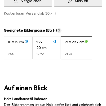
Vergleichen
Merken
i
Kostenloser Versand ab 30,–
Geeignete Bildergrösse (B x H)
3
10 x 15 cm
15 x
21 x 29.7 cm
20 cm
EUR
9,56
EUR
12,92
EUR
21,95
Auf einen Blick
Holz Landhausstil Rahmen
Der Bilderrahmen ist aus Holz gefertigt und zeichnet sich