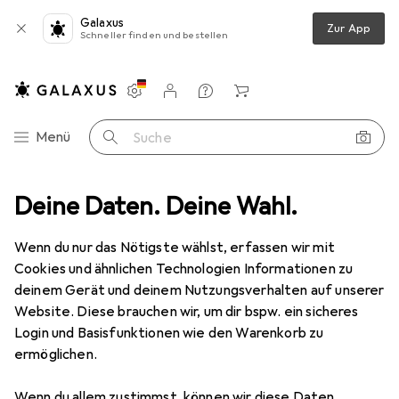
Galaxus
Zur App
Schneller finden und bestellen
Einstellungen
Kundenkonto
Vergleichslisten
Merklisten
Warenkorb
Navigation nach Kategorien
Menü
Suche
cessoires
Deine Daten. Deine Wahl.
Wanddekoration
Bilderrahmen
Deknudt S44CH3
Wenn du nur das Nötigste wählst, erfassen wir mit
Cookies und ähnlichen Technologien Informationen zu
3 Bilder
deinem Gerät und deinem Nutzungsverhalten auf unserer
Website. Diese brauchen wir, um dir bspw. ein sicheres
MENGENRABATT
Login und Basisfunktionen wie den Warenkorb zu
ermöglichen.
EUR
7,64
Spare
EUR
1,–
Deknudt
S44CH3
Wenn du allem zustimmst, können wir diese Daten