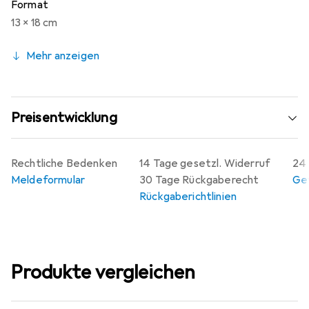
Format
13 x 18 cm
Mehr anzeigen
Preisentwicklung
Rechtliche Bedenken
14 Tage gesetzl. Widerruf
24 
Meldeformular
30 Tage Rückgaberecht
Gew
Rückgaberichtlinien
Produkte vergleichen