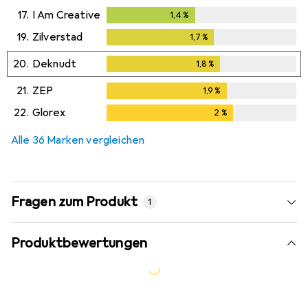
17.
I Am Creative
1,4
%
1,4
%
19.
Zilverstad
1,7
%
1,7
%
20.
Deknudt
1,8
%
1,8
%
21.
ZEP
1,9
%
1,9
%
22.
Glorex
2
%
2
%
Alle 36 Marken vergleichen
Fragen zum Produkt
1
Produktbewertungen