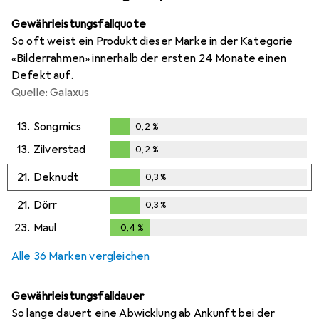
Gewährleistungsfallquote
So oft weist ein Produkt dieser Marke in der Kategorie
«Bilderrahmen» innerhalb der ersten 24 Monate einen
Defekt auf.
Quelle: Galaxus
13.
Songmics
0,2
%
0,2
%
13.
Zilverstad
0,2
%
0,2
%
21.
Deknudt
0,3
%
0,3
%
21.
Dörr
0,3
%
0,3
%
23.
Maul
0,4
%
0,4
%
Alle 36 Marken vergleichen
Gewährleistungsfalldauer
So lange dauert eine Abwicklung ab Ankunft bei der