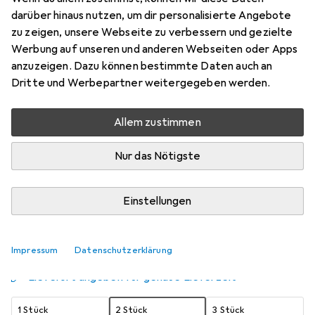
darüber hinaus nutzen, um dir personalisierte Angebote
13 x 18 cm
zu zeigen, unsere Webseite zu verbessern und gezielte
Preis in EUR inkl. MwSt.
Werbung auf unseren und anderen Webseiten oder Apps
anzuzeigen. Dazu können bestimmte Daten auch an
Schneller lieferbar
Dritte und Werbepartner weitergegeben werden.
Angebot für
EUR
21,09
Allem zustimmen
Marke
Bewertungen
Mehr von Deknudt
3
Nur das Nötigste
Zwischen Fr, 14.8. und Fr, 21.8. geliefert
Einstellungen
Nur 3 Stück an Lager beim Lieferanten
Benachrichtigen, wenn schneller verfügbar
Impressum
Datenschutzerklärung
Lieferort angeben für genaue Lieferzeit
1 Stück
2 Stück
3 Stück