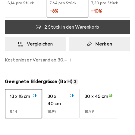
EUR
8,14
pro Stück
EUR
7,64
pro Stück
EUR
7,30
pro Stück
−
6
%
−
10
%
2 Stück in den Warenkorb
Vergleichen
Merken
i
Kostenloser Versand ab 30,–
Geeignete Bildergrösse (B x H)
3
13 x 18 cm
30 x
30 x 45 cm
40 cm
EUR
8,14
EUR
18,99
EUR
18,99