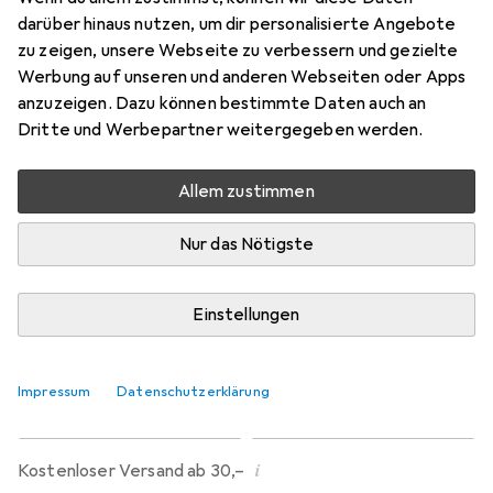
Preis in EUR inkl. MwSt.
darüber hinaus nutzen, um dir personalisierte Angebote
zu zeigen, unsere Webseite zu verbessern und gezielte
Marke
Bewertungen
Werbung auf unseren und anderen Webseiten oder Apps
Mehr von Deknudt
anzuzeigen. Dazu können bestimmte Daten auch an
Dritte und Werbepartner weitergegeben werden.
Zwischen Di, 15.9. und Di, 6.10. geliefert
Allem zustimmen
1 Stück bestellt
Benachrichtigen, wenn schneller verfügbar
Nur das Nötigste
Lieferort angeben für genaue Lieferzeit
Einstellungen
In den Warenkorb
Impressum
Datenschutzerklärung
Vergleichen
Merken
i
Kostenloser Versand ab 30,–