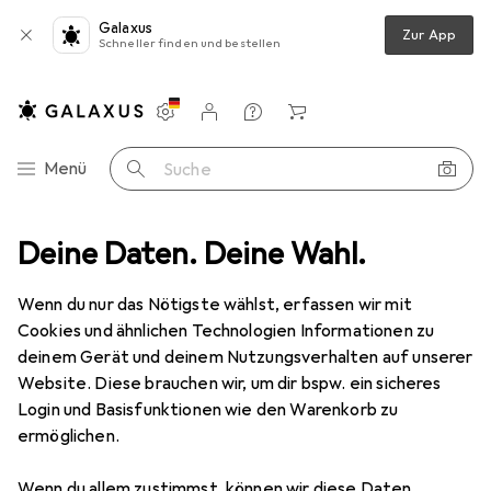
Galaxus
Zur App
Schneller finden und bestellen
Einstellungen
Kundenkonto
Vergleichslisten
Merklisten
Warenkorb
Navigation nach Kategorien
Menü
Suche
essoires
Deine Daten. Deine Wahl.
Wanddekoration
Bilderrahmen
Deknudt S44CH4
Wenn du nur das Nötigste wählst, erfassen wir mit
Cookies und ähnlichen Technologien Informationen zu
4 Bilder
deinem Gerät und deinem Nutzungsverhalten auf unserer
Website. Diese brauchen wir, um dir bspw. ein sicheres
EUR
7,20
Login und Basisfunktionen wie den Warenkorb zu
Deknudt
S44CH4
ermöglichen.
13 x 18 cm
Wenn du allem zustimmst, können wir diese Daten