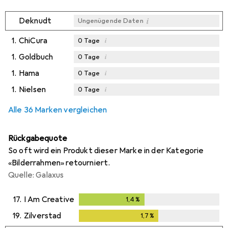
i
Deknudt
Ungenügende Daten
1.
ChiCura
i
0
Tage
1.
Goldbuch
i
0
Tage
1.
Hama
i
0
Tage
1.
Nielsen
i
0
Tage
Alle 36 Marken vergleichen
Rückgabequote
So oft wird ein Produkt dieser Marke in der Kategorie
«Bilderrahmen» retourniert.
Quelle: Galaxus
17.
I Am Creative
1,4
%
1,4
%
19.
Zilverstad
1,7
%
1,7
%