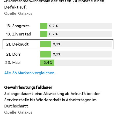
«Bilderrahmen» innerhalb der ersten 24 Monate einen
Defekt auf.
Quelle: Galaxus
13.
Songmics
0,2
%
0,2
%
13.
Zilverstad
0,2
%
0,2
%
21.
Deknudt
0,3
%
0,3
%
21.
Dörr
0,3
%
0,3
%
23.
Maul
0,4
%
0,4
%
Alle 36 Marken vergleichen
Gewährleistungsfalldauer
So lange dauert eine Abwicklung ab Ankunft bei der
Servicestelle bis Wiedererhalt in Arbeitstagen im
Durchschnitt.
Quelle: Galaxus