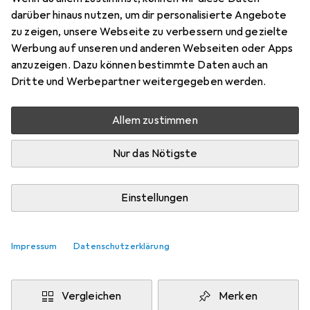
Preis in EUR inkl. MwSt.
darüber hinaus nutzen, um dir personalisierte Angebote
zu zeigen, unsere Webseite zu verbessern und gezielte
Produktdatenblatt
Werbung auf unseren und anderen Webseiten oder Apps
anzuzeigen. Dazu können bestimmte Daten auch an
Bewertungen
Dritte und Werbepartner weitergegeben werden.
1
Allem zustimmen
Zwischen Mi, 19.8. und Fr, 21.8. geliefert
Nur das Nötigste
Mehr als 10 Stück an Lager beim Lieferanten
Benachrichtigen, wenn schneller verfügbar
Einstellungen
Lieferort angeben für genaue Lieferzeit
Impressum
Datenschutzerklärung
In den Warenkorb
Vergleichen
Merken