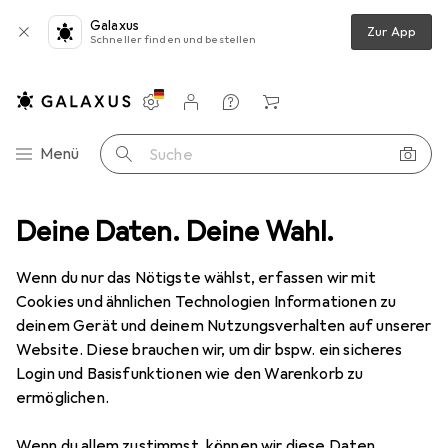
Galaxus
Zur App
Schneller finden und bestellen
Einstellungen
Kundenkonto
Vergleichslisten
Merklisten
Warenkorb
Navigation nach Kategorien
Menü
Suche
leuchtung
Deine Daten. Deine Wahl.
Deckenbeleuchtung
Deckenleuchte
EGLO Seras
Wenn du nur das Nötigste wählst, erfassen wir mit
Cookies und ähnlichen Technologien Informationen zu
8 Bilder
deinem Gerät und deinem Nutzungsverhalten auf unserer
Website. Diese brauchen wir, um dir bspw. ein sicheres
EUR
59,72
Login und Basisfunktionen wie den Warenkorb zu
EGLO
Seras
ermöglichen.
241 lm, GU10
Wenn du allem zustimmst, können wir diese Daten