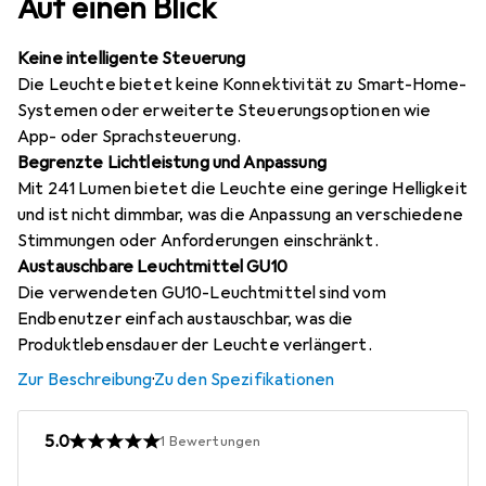
Auf einen Blick
Keine intelligente Steuerung
Die Leuchte bietet keine Konnektivität zu Smart-Home-
Systemen oder erweiterte Steuerungsoptionen wie
App- oder Sprachsteuerung.
Begrenzte Lichtleistung und Anpassung
Mit 241 Lumen bietet die Leuchte eine geringe Helligkeit
und ist nicht dimmbar, was die Anpassung an verschiedene
Stimmungen oder Anforderungen einschränkt.
Austauschbare Leuchtmittel GU10
Die verwendeten GU10-Leuchtmittel sind vom
Endbenutzer einfach austauschbar, was die
Produktlebensdauer der Leuchte verlängert.
Zur Beschreibung
·
Zu den Spezifikationen
5.0
1
Bewertungen