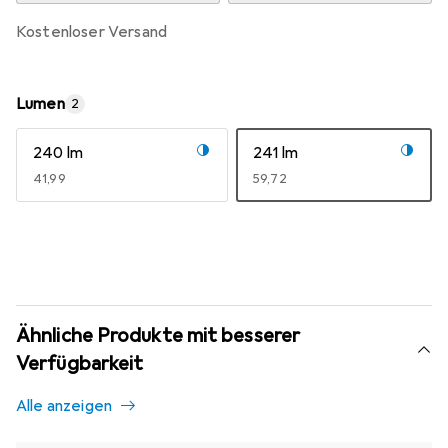
kostenloser Versand
Lumen
2
240 lm
241 lm
EUR
41,99
EUR
59,72
Ähnliche Produkte mit besserer
Verfügbarkeit
Alle anzeigen